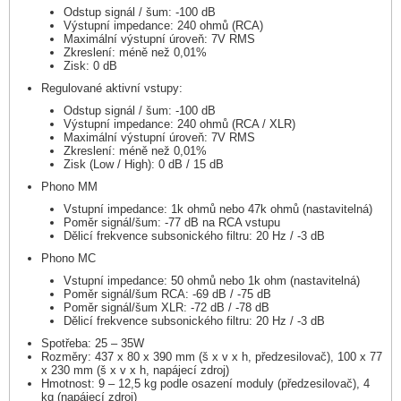
Odstup signál / šum: -100 dB
Výstupní impedance: 240 ohmů (RCA)
Maximální výstupní úroveň: 7V RMS
Zkreslení: méně než 0,01%
Zisk: 0 dB
Regulované aktivní vstupy:
Odstup signál / šum: -100 dB
Výstupní impedance: 240 ohmů (RCA / XLR)
Maximální výstupní úroveň: 7V RMS
Zkreslení: méně než 0,01%
Zisk (Low / High): 0 dB / 15 dB
Phono MM
Vstupní impedance: 1k ohmů nebo 47k ohmů (nastavitelná)
Poměr signál/šum: -77 dB na RCA vstupu
Dělicí frekvence subsonického filtru: 20 Hz / -3 dB
Phono MC
Vstupní impedance: 50 ohmů nebo 1k ohm (nastavitelná)
Poměr signál/šum RCA: -69 dB / -75 dB
Poměr signál/šum XLR: -72 dB / -78 dB
Dělicí frekvence subsonického filtru: 20 Hz / -3 dB
Spotřeba: 25 – 35W
Rozměry: 437 x 80 x 390 mm (š x v x h, předzesilovač), 100 x 77
x 230 mm (š x v x h, napájecí zdroj)
Hmotnost: 9 – 12,5 kg podle osazení moduly (předzesilovač), 4
kg (napájecí zdroj)