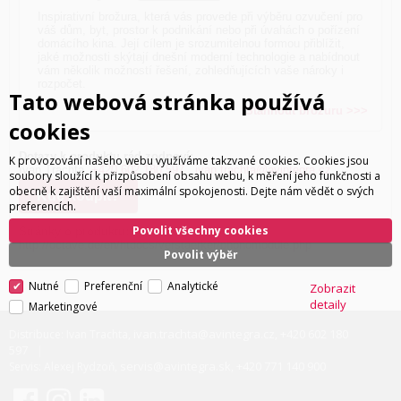
Inspirativní brožura, která vás provede při výběru ozvučení pro
váš dům, byt, prostor k podnikání nebo při úvahách o pořízení
domácího kina. Její cílem je srozumitelnou formou přiblížit,
jaké možnosti skýtají dnešní moderní technologie a nabídnout
vám několik možností řešení, zohledňujících vaše nároky i
rozpočet.
Tato webová stránka používá
Stáhnout brožuru >>>
cookies
Dotazy k produktu rád zodpoví:
K provozování našeho webu využíváme takzvané cookies. Cookies jsou
Ivan Trachta,
+420 602 180 597
,
ivan.trachta@avintegra.cz
soubory sloužící k přizpůsobení obsahu webu, k měření jeho funkčnosti a
obecně k zajištění vaší maximální spokojenosti. Dejte nám vědět o svých
Kde koupit?
preferencích.
Povolit všechny cookies
Stránky o produktu:
http://octave.de/en/htdocs/verstaerker/phonomodule.php
Povolit výběr
Nutné
Preferenční
Analytické
Zobrazit
detaily
Marketingové
ivan.trachta@avintegra.cz
+420 602 180
Distribuce: Ivan Trachta,
,
597
servis@avintegra.sk
+420 771 140 900
Servis: Alexej Rydzoň,
,