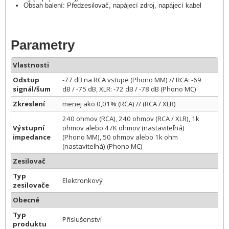
Obsah balení: Předzesilovač, napájecí zdroj, napájecí kabel
Parametry
Vlastnosti
Odstup
-77 dB na RCA vstupe (Phono MM) // RCA: -69
signál/šum
dB / -75 dB, XLR: -72 dB / -78 dB (Phono MC)
Zkreslení
menej ako 0,01% (RCA) // (RCA / XLR)
240 ohmov (RCA), 240 ohmov (RCA / XLR), 1k
Výstupní
ohmov alebo 47K ohmov (nastaviteľná)
impedance
(Phono MM), 50 ohmov alebo 1k ohm
(nastaviteľná) (Phono MC)
Zesilovač
Typ
Elektronkový
zesilovače
Obecné
Typ
Příslušenství
produktu