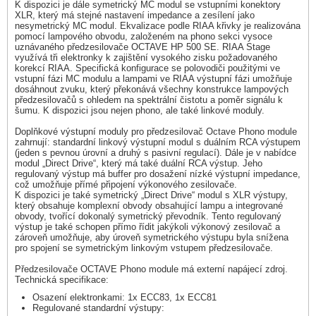
K dispozici je dále symetrický MC modul se vstupními konektory
XLR, který má stejné nastavení impedance a zesílení jako
nesymetrický MC modul. Ekvalizace podle RIAA křivky je realizována
pomocí lampového obvodu, založeném na phono sekci vysoce
uznávaného předzesilovače OCTAVE HP 500 SE. RIAA Stage
využívá tři elektronky k zajištění vysokého zisku požadovaného
korekcí RIAA. Specifická konfigurace se polovodiči použitými ve
vstupní fázi MC modulu a lampami ve RIAA výstupní fázi umožňuje
dosáhnout zvuku, který překonává všechny konstrukce lampových
předzesilovačů s ohledem na spektrální čistotu a poměr signálu k
šumu. K dispozici jsou nejen phono, ale také linkové moduly.
Doplňkové výstupní moduly pro předzesilovač Octave Phono module
zahrnují: standardní linkový výstupní modul s duálním RCA výstupem
(jeden s pevnou úrovní a druhý s pasivní regulací). Dále je v nabídce
modul „Direct Drive“, který má také duální RCA výstup. Jeho
regulovaný výstup má buffer pro dosažení nízké výstupní impedance,
což umožňuje přímé připojení výkonového zesilovače.
K dispozici je také symetrický „Direct Drive“ modul s XLR výstupy,
který obsahuje komplexní obvody obsahující lampu a integrované
obvody, tvořící dokonalý symetrický převodník. Tento regulovaný
výstup je také schopen přímo řídit jakýkoli výkonový zesilovač a
zároveň umožňuje, aby úroveň symetrického výstupu byla snížena
pro spojení se symetrickým linkovým vstupem předzesilovače.
Předzesilovače OCTAVE Phono module má externí napájecí zdroj.
Technická specifikace:
Osazení elektronkami: 1x ECC83, 1x ECC81
Regulované standardní výstupy: