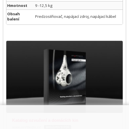
Hmotnost
9 -12,5 kg
Obsah
Predzosilňovač, napájací zdroj, napájací kábel
balení
Katalog ozvučení a domácích kin
www.avintegra.cz
BROŽURA V PDF