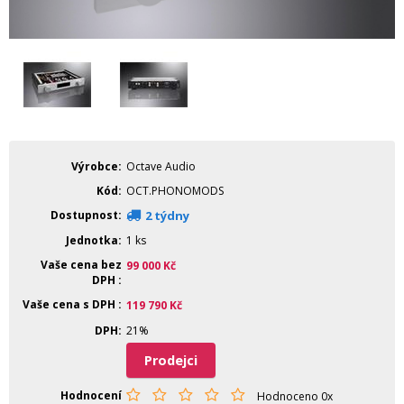
Výrobce
Octave Audio
Kód
OCT.PHONOMODS
Dostupnost
2 týdny
Jednotka
1 ks
Vaše cena bez
99 000
Kč
DPH
Vaše cena s DPH
119 790
Kč
DPH
21%
Prodejci
Hodnocení
Hodnoceno 0x