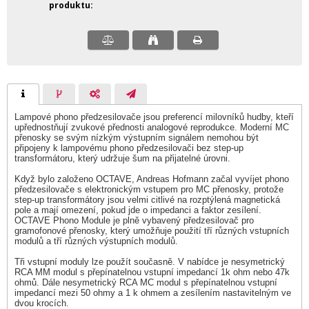
produktu
Lampové phono předzesilovače jsou preferencí milovníků hudby, kteří
upřednostňují zvukové přednosti analogové reprodukce. Moderní MC
přenosky se svým nízkým výstupním signálem nemohou být
připojeny k lampovému phono předzesilovači bez step-up
transformátoru, který udržuje šum na přijatelné úrovni.
Když bylo založeno OCTAVE, Andreas Hofmann začal vyvíjet phono
předzesilovače s elektronickým vstupem pro MC přenosky, protože
step-up transformátory jsou velmi citlivé na rozptýlená magnetická
pole a mají omezení, pokud jde o impedanci a faktor zesílení.
OCTAVE Phono Module je plně vybavený předzesilovač pro
gramofonové přenosky, který umožňuje použití tří různých vstupních
modulů a tří různých výstupních modulů.
Tři vstupní moduly lze použít současně. V nabídce je nesymetrický
RCA MM modul s přepínatelnou vstupní impedancí 1k ohm nebo 47k
ohmů. Dále nesymetrický RCA MC modul s přepínatelnou vstupní
impedancí mezi 50 ohmy a 1 k ohmem a zesílením nastavitelným ve
dvou krocích.