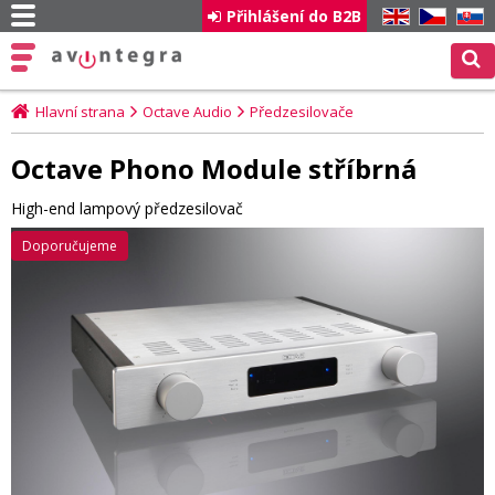
Přihlášení do B2B
EN
CZ
SK
Hlavní strana
Octave Audio
Předzesilovače
Octave Phono Module stříbrná
High-end lampový předzesilovač
Doporučujeme