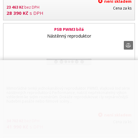
není skladem
23 463
Kč
bez DPH
Cena za ks
28 390
Kč
s DPH
PSB PWM3 bílá
Nástěnný reproduktor
Mimořádně tenký jednokanálový reproduktor PWM3, vlajková loď série
nástěnných reproduktorů Performance, nabízí nepřekonatelný výkon
vzhledem ke svým rozměrům. Dokáže reprodukovat i ty nejnáročnější
hudební pasáže nebo filmové scény...
není skladem
34 702
Kč
bez DPH
Cena za ks
41 990
Kč
s DPH