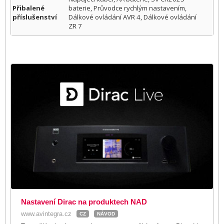
Přibalené
baterie, Průvodce rychlým nastavením,
příslušenství
Dálkové ovládání AVR 4, Dálkové ovládání
ZR 7
Nastavení Dirac na produktech NAD
www.avintegra.cz
CZ
NÁVOD