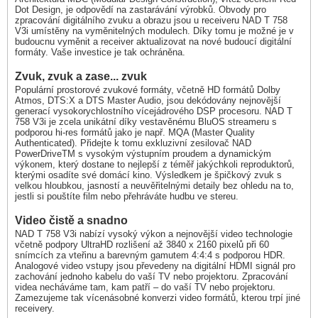
Dot Design, je odpovědí na zastarávání výrobků. Obvody pro
zpracování digitálního zvuku a obrazu jsou u receiveru NAD T 758
V3i umístěny na vyměnitelných modulech. Díky tomu je možné je v
budoucnu vyměnit a receiver aktualizovat na nové budoucí digitální
formáty. Vaše investice je tak ochráněna.
Zvuk, zvuk a zase... zvuk
Populární prostorové zvukové formáty, včetně HD formátů Dolby
Atmos, DTS:X a DTS Master Audio, jsou dekódovány nejnovější
generací vysokorychlostního vícejádrového DSP procesoru. NAD T
758 V3i je zcela unikátní díky vestavěnému BluOS streameru s
podporou hi-res formátů jako je např. MQA (Master Quality
Authenticated). Přidejte k tomu exkluzivní zesilovač NAD
PowerDriveTM s vysokým výstupním proudem a dynamickým
výkonem, který dostane to nejlepší z téměř jakýchkoli reproduktorů,
kterými osadíte své domácí kino. Výsledkem je špičkový zvuk s
velkou hloubkou, jasností a neuvěřitelnými detaily bez ohledu na to,
jestli si pouštíte film nebo přehráváte hudbu ve stereu.
Video čistě a snadno
NAD T 758 V3i nabízí vysoký výkon a nejnovější video technologie
včetně podpory UltraHD rozlišení až 3840 x 2160 pixelů při 60
snímcích za vteřinu a barevným gamutem 4:4:4 s podporou HDR.
Analogové video vstupy jsou převedeny na digitální HDMI signál pro
zachování jednoho kabelu do vaší TV nebo projektoru. Zpracování
videa necháváme tam, kam patří – do vaší TV nebo projektoru.
Zamezujeme tak vícenásobné konverzi video formátů, kterou trpí jiné
receivery.