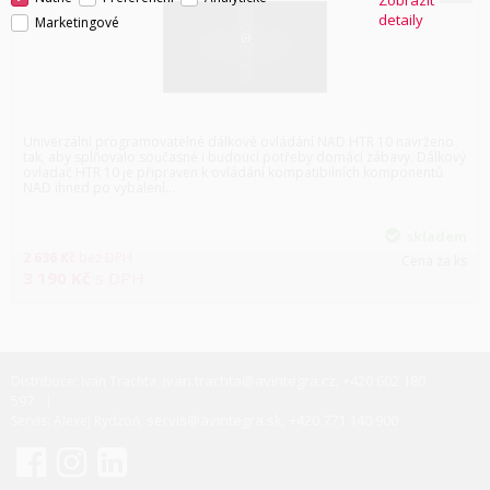
Zobrazit
detaily
Marketingové
Univerzální programovatelné dálkové ovládání NAD HTR 10 navrženo
tak, aby splňovalo současné i budoucí potřeby domácí zábavy. Dálkový
ovladač HTR 10 je připraven k ovládání kompatibilních komponentů
NAD ihned po vybalení...
skladem
2 636
Kč
bez DPH
Cena za ks
3 190
Kč
s DPH
ivan.trachta@avintegra.cz
+420 602 180
Distribuce: Ivan Trachta,
,
597
servis@avintegra.sk
+420 771 140 900
Servis: Alexej Rydzoň,
,