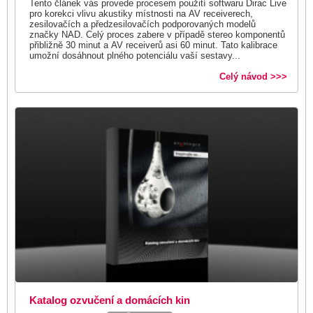
Tento článek vás provede procesem použití softwaru Dirac Live
pro korekci vlivu akustiky místnosti na AV receiverech,
zesilovačích a předzesilovačích podporovaných modelů
značky NAD. Celý proces zabere v případě stereo komponentů
přibližně 30 minut a AV receiverů asi 60 minut. Tato kalibrace
umožní dosáhnout plného potenciálu vaší sestavy...
Celý návod >>>
Katalog ozvučení a domácích kin