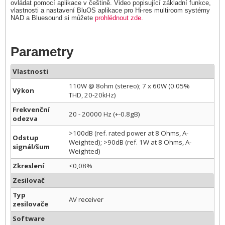
ovládat pomocí aplikace v češtině. Video popisující základní funkce,
vlastnosti a nastavení BluOS aplikace pro Hi-res multiroom systémy
NAD a Bluesound si můžete
prohlédnout zde.
Parametry
Vlastnosti
110W @ 8ohm (stereo); 7 x 60W (0.05%
Výkon
THD, 20-20kHz)
Frekvenční
20 - 20000 Hz (+-0.8gB)
odezva
>100dB (ref. rated power at 8 Ohms, A-
Odstup
Weighted); >90dB (ref. 1W at 8 Ohms, A-
signál/šum
Weighted)
Zkreslení
<0,08%
Zesilovač
Typ
AV receiver
zesilovače
Software