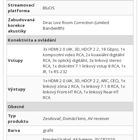
Streamovací
BluOS
platforma
Zabudovaná
Dirac Live Room Correction (Limited
korekce
Bandwidth)
akustiky
Konektivita a ovládání
3x HDMI 2.0 (4K, 3D, HDCP 2.2, 18 Gbps), 1x
kompozitní video RCA, 2x koaxiální digitální
Vstupy
RCA, 3x optický digitální, 3x linkový stereo
RCA, 1x diskrétní 7.1 linkový vstup 8 RCA, 1x
IR, 1x RS-232
1x HDMI 2.0 (4K, 3D, HDCP 2.2, ARC, CEC), 1x
linkový zóna 2 RCA, 1x linkový 7.1 8 RCA, 1x
Výstupy
linkový Front-HT RCA, 1x linkový Rear-HT
RCA
Obecné
Typ
Zesilovač, Domácí kino, AV receiver
produktu
Barva
grafit
Napájecí kabel, AA baterie, 3V CR2025