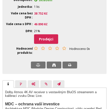
skladem
Jednotka
1 ks
Vaše cena bez
38 752
Kč
DPH
Vaše cena s DPH
46 890
Kč
DPH
21%
Prodejci
Hodnocení
Hodnoceno 0x
produktu
Dolby Atmos 4K AV receiver s vestavěným BluOS streamerem a
kalibrací zvuku Dirac Live.
MDC – ochrana vaší investice
Architektura MDC (Modular Design Construction), vítěz ocenění Red