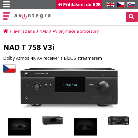
Přihlášení do B2B
EN
CZ
SK
Hlavní strana
NAD
AV přijímače a procesory
NAD T 758 V3i
Dolby Atmos 4K AV receiver s BluOS streamerem