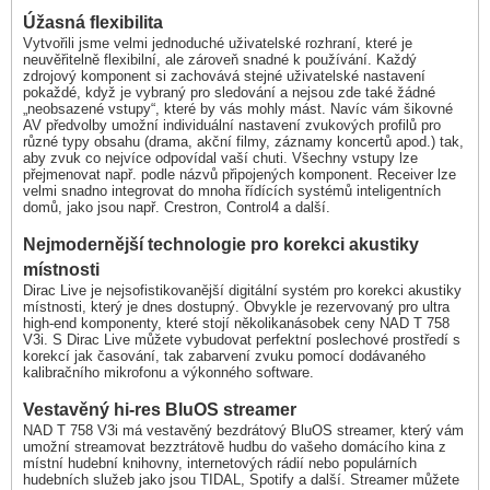
Úžasná flexibilita
Vytvořili jsme velmi jednoduché uživatelské rozhraní, které je
neuvěřitelně flexibilní, ale zároveň snadné k používání. Každý
zdrojový komponent si zachovává stejné uživatelské nastavení
pokaždé, když je vybraný pro sledování a nejsou zde také žádné
„neobsazené vstupy“, které by vás mohly mást. Navíc vám šikovné
AV předvolby umožní individuální nastavení zvukových profilů pro
různé typy obsahu (drama, akční filmy, záznamy koncertů apod.) tak,
aby zvuk co nejvíce odpovídal vaší chuti. Všechny vstupy lze
přejmenovat např. podle názvů připojených komponent. Receiver lze
velmi snadno integrovat do mnoha řídících systémů inteligentních
domů, jako jsou např. Crestron, Control4 a další.
Nejmodernější technologie pro korekci akustiky
místnosti
Dirac Live je nejsofistikovanější digitální systém pro korekci akustiky
místnosti, který je dnes dostupný. Obvykle je rezervovaný pro ultra
high-end komponenty, které stojí několikanásobek ceny NAD T 758
V3i. S Dirac Live můžete vybudovat perfektní poslechové prostředí s
korekcí jak časování, tak zabarvení zvuku pomocí dodávaného
kalibračního mikrofonu a výkonného software.
Vestavěný hi-res BluOS streamer
NAD T 758 V3i má vestavěný bezdrátový BluOS streamer, který vám
umožní streamovat bezztrátově hudbu do vašeho domácího kina z
místní hudební knihovny, internetových rádií nebo populárních
hudebních služeb jako jsou TIDAL, Spotify a další. Streamer můžete