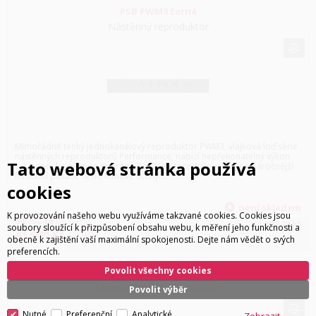
PSB PWM3 černá
Nástěnný reproduktor
Mimořádně tenký jednokanálový reproduktor PWM3, vlajková loď série
nástěnných reproduktorů Performance, nabízí nepřekonatelný výkon
Tato webová stránka používá
vzhledem ke svým rozměrům. Dokáže reprodukovat i ty nejnáročnější
hudební pasáže nebo filmové scény...
cookies
není skladem
K provozování našeho webu využíváme takzvané cookies. Cookies jsou
34 702
Kč
bez DPH
Cena za ks
soubory sloužící k přizpůsobení obsahu webu, k měření jeho funkčnosti a
41 990
Kč
s DPH
obecně k zajištění vaší maximální spokojenosti. Dejte nám vědět o svých
preferencích.
Povolit všechny cookies
NAD HTR 10
Univerzální dálkový ovladač
Povolit výběr
Nutné
Preferenční
Analytické