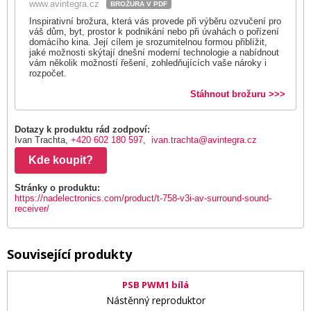
www.avintegra.cz
BROŽURA V PDF
Inspirativní brožura, která vás provede při výběru ozvučení pro
váš dům, byt, prostor k podnikání nebo při úvahách o pořízení
domácího kina. Její cílem je srozumitelnou formou přiblížit,
jaké možnosti skýtají dnešní moderní technologie a nabídnout
vám několik možností řešení, zohledňujících vaše nároky i
rozpočet.
Stáhnout brožuru >>>
Dotazy k produktu rád zodpoví:
Ivan Trachta,
+420 602 180 597
,
ivan.trachta@avintegra.cz
Kde koupit?
Stránky o produktu:
https://nadelectronics.com/product/t-758-v3i-av-surround-sound-
receiver/
Související produkty
PSB PWM1 bílá
Nástěnný reproduktor