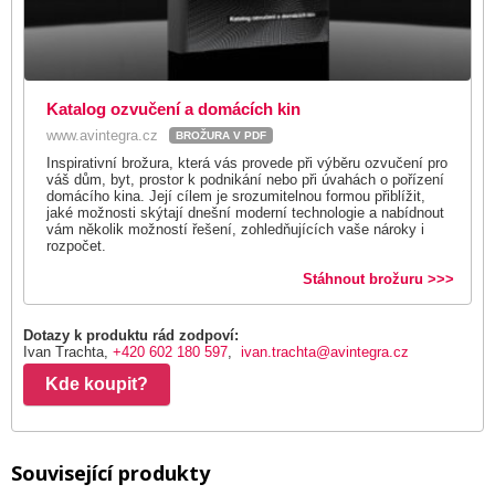
Katalog ozvučení a domácích kin
www.avintegra.cz
BROŽURA V PDF
Inspirativní brožura, která vás provede při výběru ozvučení pro
váš dům, byt, prostor k podnikání nebo při úvahách o pořízení
domácího kina. Její cílem je srozumitelnou formou přiblížit,
jaké možnosti skýtají dnešní moderní technologie a nabídnout
vám několik možností řešení, zohledňujících vaše nároky i
rozpočet.
Stáhnout brožuru >>>
Dotazy k produktu rád zodpoví:
Ivan Trachta,
+420 602 180 597
,
ivan.trachta@avintegra.cz
Kde koupit?
Související produkty