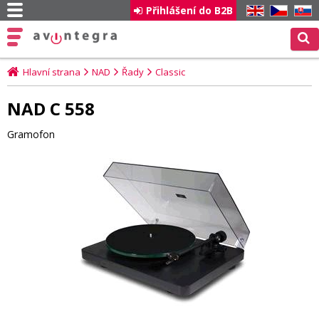
Přihlášení do B2B
EN
CZ
SK
Hlavní strana
NAD
Řady
Classic
NAD C 558
Gramofon