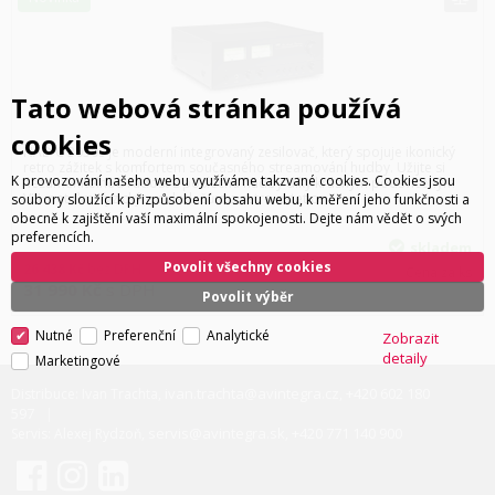
Tato webová stránka používá
cookies
NAD C 3030S je moderní integrovaný zesilovač, který spojuje ikonický
retro zážitek s komfortem současného streamování hudby. Užijte si
K provozování našeho webu využíváme takzvané cookies. Cookies jsou
nezaměnitelnou radost z poslechu hudby díky krásným podsvíceným
VU metrům, fyzickým ovladačům a retro estetice…
soubory sloužící k přizpůsobení obsahu webu, k měření jeho funkčnosti a
obecně k zajištění vaší maximální spokojenosti. Dejte nám vědět o svých
preferencích.
skladem
Povolit všechny cookies
26 438
Kč
bez DPH
Cena za ks
31 990
Kč
s DPH
Povolit výběr
Nutné
Preferenční
Analytické
Zobrazit
detaily
Marketingové
ivan.trachta@avintegra.cz
+420 602 180
Distribuce: Ivan Trachta,
,
597
servis@avintegra.sk
+420 771 140 900
Servis: Alexej Rydzoň,
,