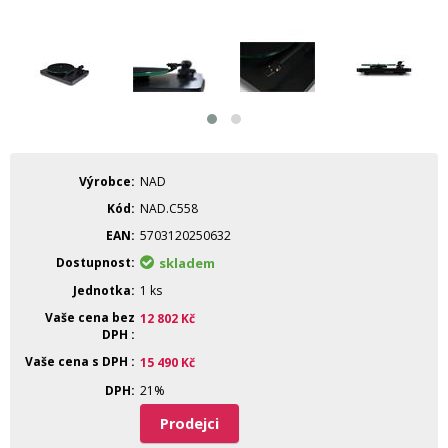
Výrobce
NAD
Kód
NAD.C558
EAN
5703120250632
Dostupnost
skladem
Jednotka
1 ks
Vaše cena bez
12 802
Kč
DPH
Vaše cena s DPH
15 490
Kč
DPH
21%
Prodejci