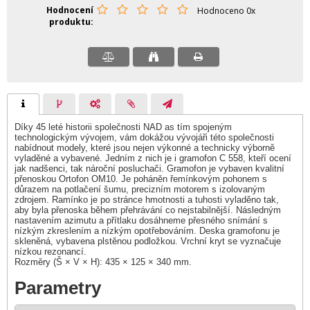
Hodnocení
Hodnoceno 0x
produktu
Díky 45 leté historii společnosti NAD as tím spojeným
technologickým vývojem, vám dokážou vývojáři této společnosti
nabídnout modely, které jsou nejen výkonné a technicky výborně
vyladěné a vybavené. Jedním z nich je i gramofon C 558, kteří ocení
jak nadšenci, tak nároční posluchači. Gramofon je vybaven kvalitní
přenoskou Ortofon OM10. Je poháněn řemínkovým pohonem s
důrazem na potlačení šumu, precizním motorem s izolovaným
zdrojem. Ramínko je po stránce hmotnosti a tuhosti vyladěno tak,
aby byla přenoska během přehrávání co nejstabilnější. Následným
nastavením azimutu a přítlaku dosáhneme přesného snímání s
nízkým zkreslením a nízkým opotřebováním. Deska gramofonu je
skleněná, vybavena plstěnou podložkou. Vrchní kryt se vyznačuje
nízkou rezonancí.
Rozměry (Š × V × H): 435 × 125 × 340 mm.
Parametry