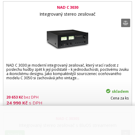
NAD C 3030
Integrovaný stereo zesilovač
NAD C 3030 je moderní integrovaný zesilovač, který vrací radost z
poslechu hudby zpět k její podstatě – k jednoduchosti, poctivému zvuku
a ikonickému designu. Jako kompaktnější sourozenec oceňovaného
modelu C 3050 si zachovává jeho vintage…
skladem
20 653
Kč
bez DPH
Cena za ks
24 990
Kč
s DPH
NAD C 3030S
Integrovaný stereo zesilovač s BluOS streamerem
Novinka