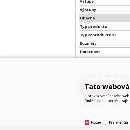
Vstupy
Výstupy
Obecné
Typ produktu
Typ reproduktoru
Rozměry
Hmotnost
Dotazy k produktu rád zodpo
Ivan Trachta,
+420 602 180 5
Tato webová 
Kde koupit?
K provozování našeho webu 
Stránky o produktu:
funkčnosti a obecně k zajiš
https://www.meridian-audio.co
Nutné
Preferenční