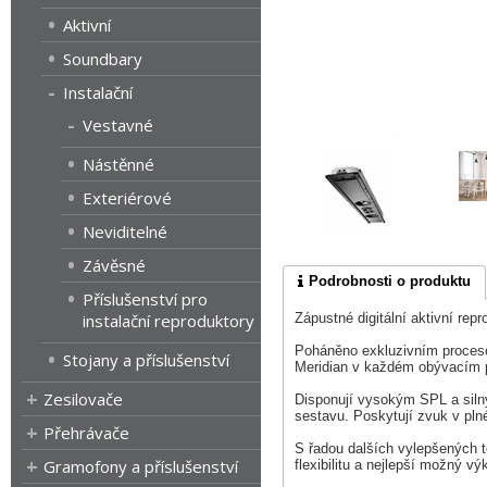
Aktivní
Soundbary
Instalační
Vestavné
Nástěnné
Exteriérové
Neviditelné
Závěsné
Podrobnosti o produktu
Příslušenství pro
instalační reproduktory
Zápustné digitální aktivní repr
Poháněno exkluzivním proceso
Stojany a příslušenství
Meridian v každém obývacím 
Zesilovače
Disponují vysokým SPL a siln
sestavu. Poskytují zvuk v pl
Přehrávače
S řadou dalších vylepšených t
Gramofony a příslušenství
flexibilitu a nejlepší možný v