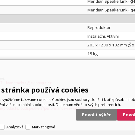
Meridian SpeakerLink (RJ
Meridian SpeakerLink (RJ
Reproduktor
Instalační, Aktivní
203 x 1230 x 102 mm (Š x 
15 kg
ví:
97
,
ivan.trachta@avintegra.cz
stránka používá cookies
využíváme takzvané cookies. Cookies jsou soubory sloužící k přizpůsobení o
tění vaší maximální spokojenosti. Dejte nám vědět o svých preferencích.
m/products/loudspeakers/performance-in-wall/dsp640-2/
Povolit výběr
Povo
Analytické
Marketingové