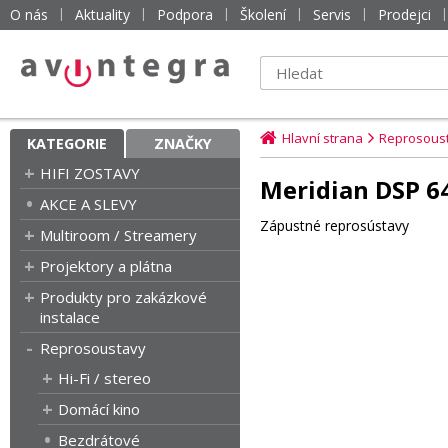
O nás
Aktuality
Podpora
Školení
Servis
Prodejci
Hlavní strana
Reprosous
KATEGORIE
ZNAČKY
HIFI ZOSTAVY
Meridian DSP 6
AKCE A SLEVY
Zápustné reprosústavy
Multiroom / Streamery
Projektory a plátna
Produkty pro zakázkové
instalace
Reprosoustavy
Hi-Fi / stereo
Domácí kino
Bezdrátové