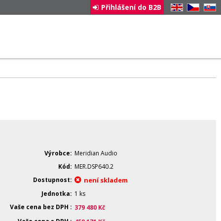
Přihlášení do B2B
EN
CZ
SK
Výrobce
Meridian Audio
Kód
MER.DSP640.2
Dostupnost
není skladem
Jednotka
1 ks
Vaše cena bez DPH
379 480
Kč