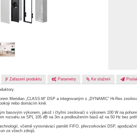
Zařazení produktu
Parametry
Ke stažení
Poslat
oduktory.
rem Meridian „CLASS-M“ DSP a integrovaným s „DYNAMIC“ Hi-Res zesilovači, 
pokoji nebo domácím kině.
ým basovým výkonem, jakož i čtyřmi zesilovači s výkonem 100 W na pohonn
ném rozsahu se SPL 105 dB na 3m a prodloužením basů až na 50 Hz bez potř
echnologií, včetně vyrovnávací paměti FIFO, převzorkování DSP, apodizačníc
ýkon ze všech zdrojů.