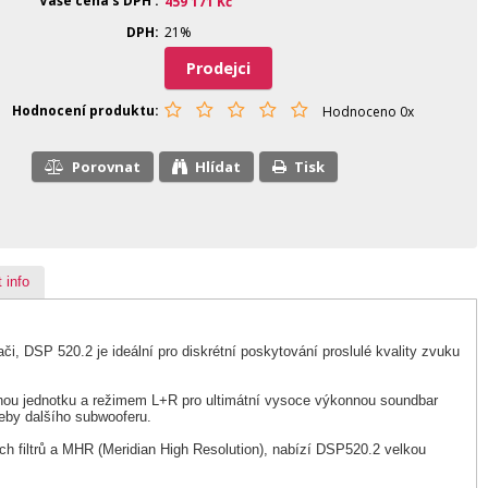
Vaše cena s DPH
459 171
Kč
DPH
21%
Prodejci
Hodnocení produktu
Hodnoceno 0x
Porovnat
Hlídat
Tisk
 info
DSP 520.2 je ideální pro diskrétní poskytování proslulé kvality zvuku
ou jednotku a režimem L+R pro ultimátní vysoce výkonnou soundbar
eby dalšího subwooferu.
h filtrů a MHR (Meridian High Resolution), nabízí DSP520.2 velkou