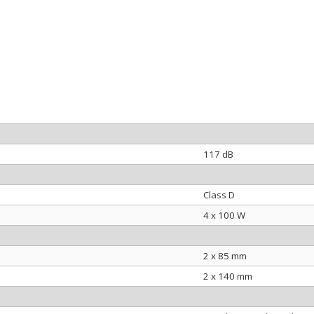
117 dB
Class D
4 x 100 W
2 x 85 mm
2 x 140 mm