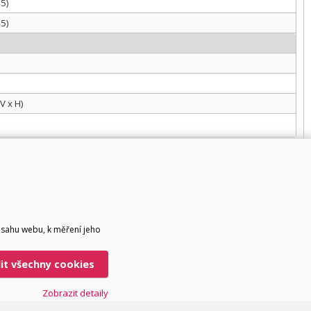
45)
45)
V x H)
bsahu webu, k měření jeho
lit všechny cookies
Zobrazit detaily