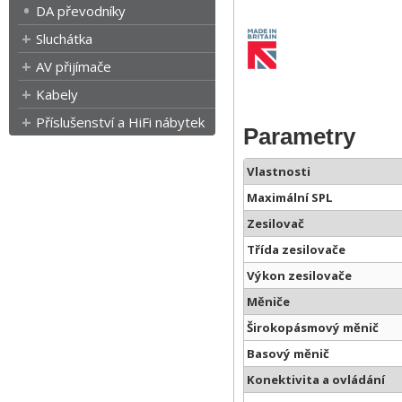
DA převodníky
Sluchátka
AV přijímače
Kabely
Příslušenství a HiFi nábytek
Parametry
Vlastnosti
Maximální SPL
Zesilovač
Třída zesilovače
Výkon zesilovače
Měniče
Širokopásmový měnič
Basový měnič
Konektivita a ovládání