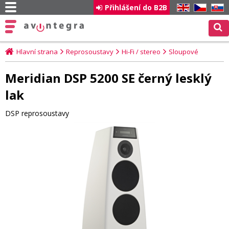
Přihlášení do B2B
EN
CZ
SK
Hlavní strana
Reprosoustavy
Hi-Fi / stereo
Sloupové
Meridian DSP 5200 SE černý lesklý
lak
DSP reprosoustavy