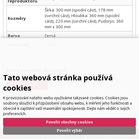
reproduktoru
Šírka: 300 mm (spodní cást), 178 mm
(svrchní cást), Hloubka: 360 mm (spodní
Rozměry
cást), 220 mm (svrchní cást), Pudorys: 360
mm x 300 mm
Barva
černá
Hmotnost
27 kg
Dotazy k produktu rád zodpoví:
Tato webová stránka používá
Ivan Trachta,
+420 602 180 597
,
ivan.trachta@avintegra.cz
Kde koupit?
cookies
Stránky o produktu:
K provozování našeho webu využíváme takzvané cookies. Cookies jsou
https://www.meridian-
soubory sloužící k přizpůsobení obsahu webu, k měření jeho funkčnosti a
audio.com/products/loudspeakers/reference/special-edition-dsp5200/
obecně k zajištění vaší maximální spokojenosti. Dejte nám vědět o svých
preferencích.
Povolit všechny cookies
Povolit výběr
ivan.trachta@avintegra.cz
+420 602 180
Distribuce: Ivan Trachta,
,