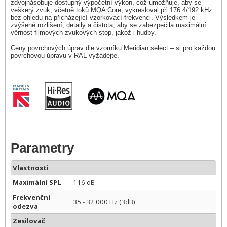
zdvojnásobuje dostupný výpočetní výkon, což umožňuje, aby se
veškerý zvuk, včetně toků MQA Core, vykresloval při 176.4/192 kHz
bez ohledu na přicházející vzorkovací frekvenci. Výsledkem je
zvýšené rozlišení, detaily a čistota, aby se zabezpečila maximální
věrnost filmových zvukových stop, jakož i hudby.
Ceny povrchových úprav dle vzorníku Meridian select – si pro každou
povrchovou úpravu v RAL vyžádejte.
Parametry
Vlastnosti
Maximální SPL
116 dB
Frekvenční
35 - 32 000 Hz (3dB)
odezva
Zesilovač