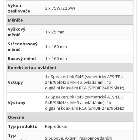
Výkon
3 x 75W (225W)
zesilovače
Měniče
Výškový
1 x 25 mm
měnič
Středobasový
1 x 160 mm
měnič
Basový měnič
1 x 160 mm
Konektivita a ovládání
1x SpeakerLink RJ45 (symetrický AES/EBU
Vstupy
24B/96kHz s MHR a ovládáním), 1x
digitální koaxiální RCA (S/PDIF 24B/96kHz)
1x SpeakerLink RJ45 (symetrický AES/EBU
Výstupy
24B/96kHz s MHR a ovládáním), 1x
digitální koaxiální RCA (S/PDIF 24B/96kHz)
Obecné
Typ produktu
Reproduktor
Typ
Sloupové, Aktivní, Nízkoimpedanční