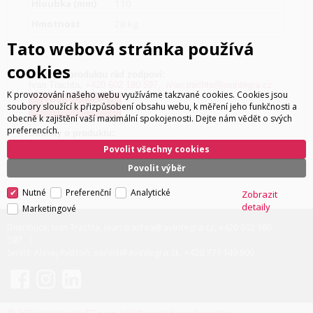
Hloubka (mm)
110
Hmotnost
28 kg
Tato webová stránka používá
cookies
Dotazy k produktu rád zodpoví:
Ivan Trachta,
+420 602 180 597
,
ivan.trachta@avintegra.cz
K provozování našeho webu využíváme takzvané cookies. Cookies jsou
Kde koupit?
soubory sloužící k přizpůsobení obsahu webu, k měření jeho funkčnosti a
obecně k zajištění vaší maximální spokojenosti. Dejte nám vědět o svých
preferencích.
Stránky o produktu:
https://lyngdorf.steinwaylyngdorf.com/lyngdorf-sb-75/
Povolit všechny cookies
Povolit výběr
Nutné
Preferenční
Analytické
Zobrazit
detaily
Marketingové
ivan.trachta@avintegra.cz
+420 602 180
Distribuce: Ivan Trachta,
,
597
servis@avintegra.sk
+420 771 140 900
Servis: Alexej Rydzoň,
,
© 2026 AV Integra CZ s.r.o. Všechna práva vyhrazena