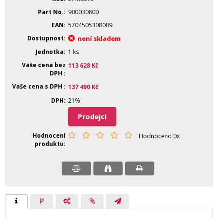
Part No.
900030800
EAN
5704505308009
Dostupnost
není skladem
Jednotka
1 ks
Vaše cena bez
113 628
Kč
DPH
Vaše cena s DPH
137 490
Kč
DPH
21%
Prodejci
Hodnocení
Hodnoceno 0x
produktu