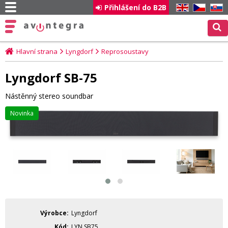
Přihlášení do B2B
EN
CZ
SK
Hlavní strana
Lyngdorf
Reprosoustavy
Lyngdorf SB-75
Nástěnný stereo soundbar
Novinka
Výrobce
Lyngdorf
Kód
LYN.SB75