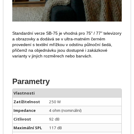
Standardní verze SB-75 je vhodná pro 75" / 77" televizory
a obrazovky a dodává se v ultra-matném černém
provedení s textilní mřížkou v odstínu půlnoční šedá,
přičemž na objednávku jsou dostupné i zakázkové
varianty v jiných rozměrech nebo barvách.
Parametry
Vlastnosti
Zatížitelnost
250 W
Impedance
4 ohm (nominální)
Citlivost
92 dB
Maximální SPL
117 dB