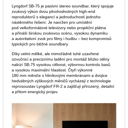
Lyngdorf SB-75 je pasivní stereo soundbar, který spojuje
zvukový výkon dvou plnohodnotných high-end
reproduktorů s elegancí a jednoduchostí jednoho
nástěnného řešení. Je navržen pro umístění
pod velkoformátové televizory nebo projekční plátna
a přináší širokou zvukovou scénu, vysokou dynamiku
a autoritativní zvuk pro filmy i hudbu – bez kompromisů
typických pro běžné soundbary.
Díky velmi mělké, ale mimořádně tuhé uzavřené
ozvučnici a preciznímu ladění pro montáž blízko stěny
nabízí SB-75 vysokou citlivost, výbornou kontrolu basů
a vysokou maximální hlasitost. Čtyři výkonné
180 mm měniče s hliníkovými membránami a dvojice
hedvábných výškových měničů vycházejí z technologie
reprosoustav Lyngdorf FR-2 a zajišťují přirozený, detailní
a přitom energický projev.