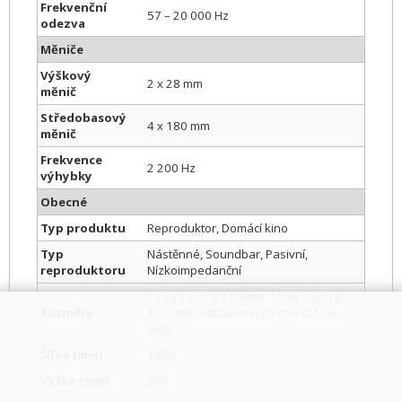
Frekvenční
57 – 20 000 Hz
odezva
Měniče
Výškový
2 x 28 mm
měnič
Středobasový
4 x 180 mm
měnič
Frekvence
2 200 Hz
výhybky
Obecné
Typ produktu
Reproduktor, Domácí kino
Typ
Nástěnné, Soundbar, Pasivní,
reproduktoru
Nízkoimpedanční
1680 x 200 x 110 mm, 1680 x 200 x
Rozměry
116 mm (s držákem pro montáž na
zeď)
Šířka (mm)
1680
Výška (mm)
200