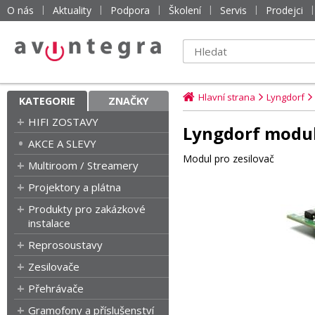
O nás
Aktuality
Podpora
Školení
Servis
Prodejci
Hlavní strana
Lyngdorf
KATEGORIE
ZNAČKY
HIFI ZOSTAVY
Lyngdorf modul
AKCE A SLEVY
Modul pro zesilovač
Multiroom / Streamery
Projektory a plátna
Produkty pro zakázkové
instalace
Reprosoustavy
Zesilovače
Přehrávače
Gramofony a příslušenství