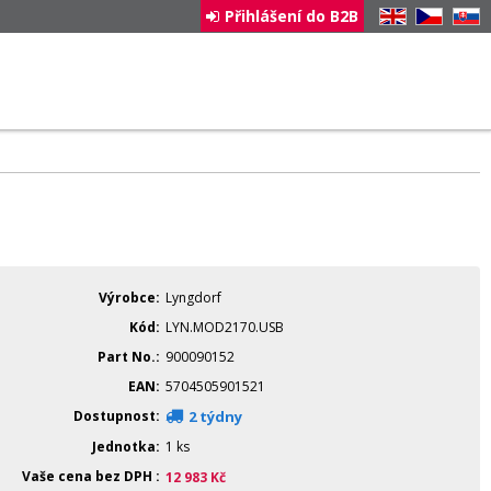
Přihlášení do B2B
EN
CZ
SK
Výrobce
Lyngdorf
Kód
LYN.MOD2170.USB
Part No.
900090152
EAN
5704505901521
Dostupnost
2 týdny
Jednotka
1 ks
Vaše cena bez DPH
12 983
Kč