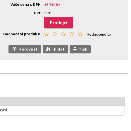
Vaše cena s DPH
15 710
Kč
DPH
21%
Prodejci
Hodnocení produktu
Hodnoceno 0x
Porovnat
Hlídat
Tisk
nství