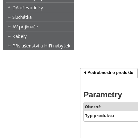
DA převodníky
Sluchátka
AV přijímače
Kabely
Příslušenství a HiFi nábytek
Podrobnosti o produktu
Parametry
Obecné
Typ produktu