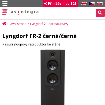
Přihlášení do B2B
EN
CZ
SK
Hlavní strana
Lyngdorf
Reprosoustavy
Lyngdorf FR-2 černá/černá
Pasivní sloupový reproduktor ke stěně