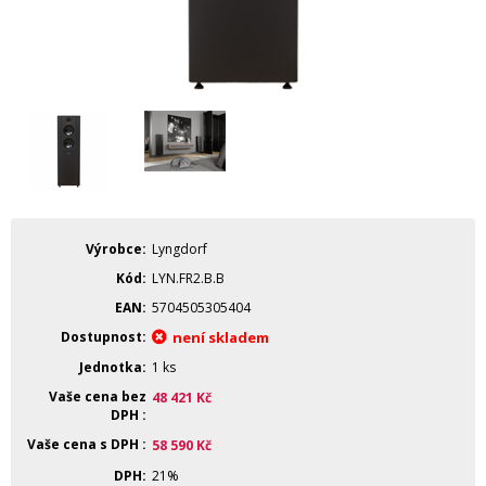
Výrobce
Lyngdorf
Kód
LYN.FR2.B.B
EAN
5704505305404
Dostupnost
není skladem
Jednotka
1 ks
Vaše cena bez
48 421
Kč
DPH
Vaše cena s DPH
58 590
Kč
DPH
21%