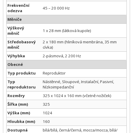
Frekvenční
45 – 20 000 Hz
odezva
Měniče
Výškový
1 x 28 mm (látková kupole)
měnič
Středobasový
2 x 180 mm (hliníková membrána, 35 mm
měnič
cívka)
Výhybka
2-pásmová, 2 200 Hz
Obecné
Typ produktu
Reproduktor
Typ
Nástěnné, Sloupové, Instalační, Pasivní,
reproduktoru
Nízkoimpedanční
Rozměry
325 x 1024 x 160 mm (včetně nožiček)
Šířka (mm)
325
Výška (mm)
1024
Hloubka (mm)
160
Dostupná
bílá/bílá, černá/černá, mocca/mocca, bílá/