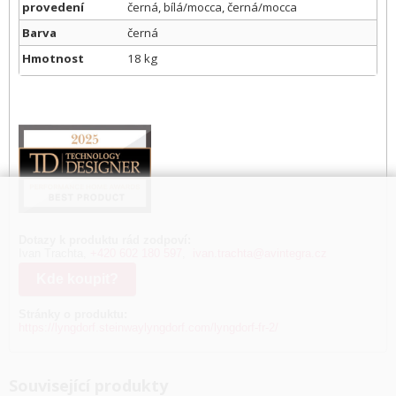
provedení
černá, bílá/mocca, černá/mocca
Barva
černá
Hmotnost
18 kg
Dotazy k produktu rád zodpoví:
Ivan Trachta,
+420 602 180 597
,
ivan.trachta@avintegra.cz
Kde koupit?
Stránky o produktu:
https://lyngdorf.steinwaylyngdorf.com/lyngdorf-fr-2/
Související produkty