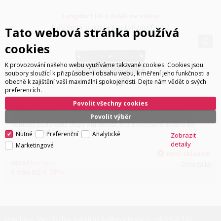
Lyngdorf FR-2 držák na stěnu
Nástěnná konzola pro Lyngdorf FR-2
Tato webová stránka používá
cookies
K provozování našeho webu využíváme takzvané cookies. Cookies jsou
soubory sloužící k přizpůsobení obsahu webu, k měření jeho funkčnosti a
obecně k zajištění vaší maximální spokojenosti. Dejte nám vědět o svých
preferencích.
Povolit všechny cookies
Volitelný nástěnný držák určený pro reproduktory Lyngdorf FR-2.
Povolit výběr
Umožňuje umístit reproduktor přímo na stěnu a dosáhnout tak co
nejmenší půdorysné stopy v místnosti, bez zbytečného zásahu do
čistého vzhledu interiéru. Ideální řešení…
Nutné
Preferenční
Analytické
Zobrazit
detaily
Marketingové
není skladem
983
Kč
bez DPH
Cena za ks
1 190
Kč
s DPH
ivan.trachta@avintegra.cz
+420 602 180
Distribuce: Ivan Trachta,
,