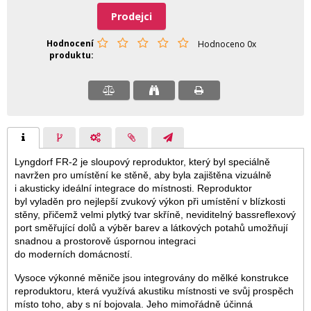
Prodejci
Hodnocení
Hodnoceno 0x
produktu
Lyngdorf FR-2 je sloupový reproduktor, který byl speciálně
navržen pro umístění ke stěně, aby byla zajištěna vizuálně
i akusticky ideální integrace do místnosti. Reproduktor
byl vyladěn pro nejlepší zvukový výkon při umístění v blízkosti
stěny, přičemž velmi plytký tvar skříně, neviditelný bassreflexový
port směřující dolů a výběr barev a látkových potahů umožňují
snadnou a prostorově úspornou integraci
do moderních domácností.
Vysoce výkonné měniče jsou integrovány do mělké konstrukce
reproduktoru, která využívá akustiku místnosti ve svůj prospěch
místo toho, aby s ní bojovala. Jeho mimořádně účinná