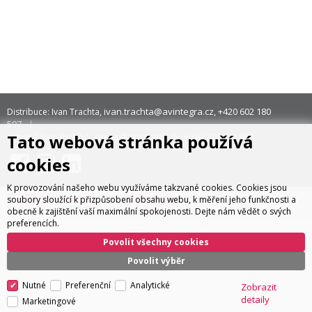
ivan.trachta@avintegra.cz
+420 602 180
Distribuce: Ivan Trachta,
,
597
Tato webová stránka používá
servis@avintegra.sk
+420 771 140 900
Servis: Alexej Rydzoň,
,
cookies
K provozování našeho webu využíváme takzvané cookies. Cookies jsou
© 2026 AV Integra CZ s.r.o. Všechna práva vyhrazena
soubory sloužící k přizpůsobení obsahu webu, k měření jeho funkčnosti a
CyberSoft s.r.o.
Technické řešení © 2026
obecně k zajištění vaší maximální spokojenosti. Dejte nám vědět o svých
preferencích.
Povolit všechny cookies
Povolit výběr
Nutné
Preferenční
Analytické
Zobrazit
detaily
Marketingové