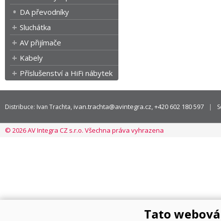
DA převodníky
Sluchátka
AV přijímače
Kabely
Příslušenství a HiFi nábytek
ivan.trachta@avintegra.cz
+420 602 180 597
Distribuce: Ivan Trachta,
,
S
© 2026 AV Integra CZ s.r.o. Všechna práva vyhrazena
Tato webová 