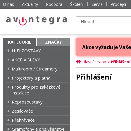
O nás
Aktuality
Podpora
Školení
Servis
Prodejci
KATEGORIE
ZNAČKY
Akce vyžaduje Vaše 
HIFI ZOSTAVY
AKCE A SLEVY
Hlavní strana
Přihlášení
Multiroom / Streamery
Přihlášení
Projektory a plátna
Produkty pro zakázkové
instalace
Reprosoustavy
Zesilovače
Přehrávače
Gramofony a příslušenství