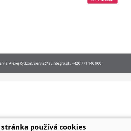
servis@avintegra.sk
+420 771 140 900
ervis: Alexej Rydzoň,
,
stránka používá cookies