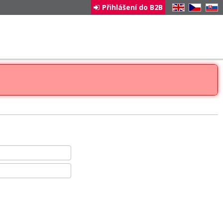
Přihlášení do B2B
EN
CZ
SK