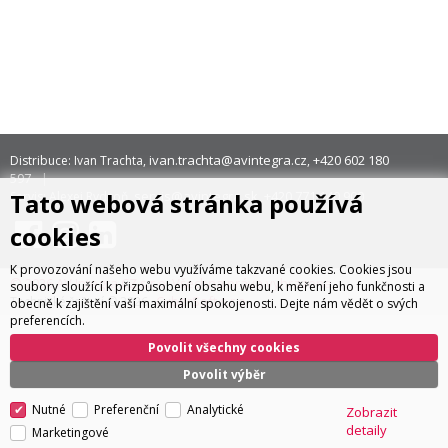
ivan.trachta@avintegra.cz
+420 602 180
Distribuce: Ivan Trachta,
,
597
Tato webová stránka používá
servis@avintegra.sk
+420 771 140 900
Servis: Alexej Rydzoň,
,
cookies
K provozování našeho webu využíváme takzvané cookies. Cookies jsou
© 2026 AV Integra CZ s.r.o. Všechna práva vyhrazena
soubory sloužící k přizpůsobení obsahu webu, k měření jeho funkčnosti a
CyberSoft s.r.o.
Technické řešení © 2026
obecně k zajištění vaší maximální spokojenosti. Dejte nám vědět o svých
preferencích.
Povolit všechny cookies
Povolit výběr
Nutné
Preferenční
Analytické
Zobrazit
detaily
Marketingové