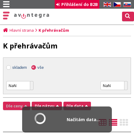
Přihlášení do B2B
EN
CZ
SK
Hlavní strana
K přehrávačům
K přehrávačům
skladem
vše
Dle ceny
Dle názvu
Dle data
Načítám data...