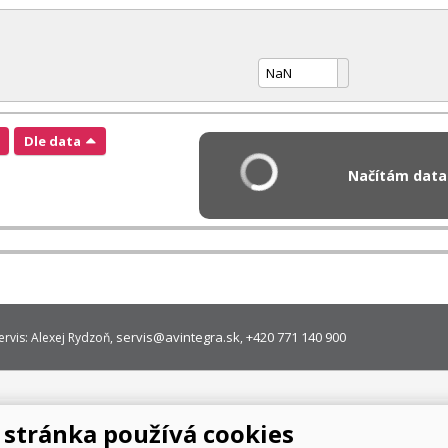
Dle data
Načítám data.
servis@avintegra.sk
+420 771 140 900
ervis: Alexej Rydzoň,
,
stránka používá cookies