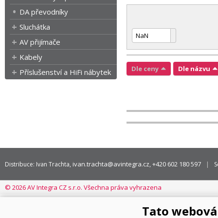
DA převodníky
Sluchátka
AV přijímače
Kabely
Dle ceny
Dle názvu
Příslušenství a HiFi nábytek
ivan.trachta@avintegra.cz
+420 602 180 597
Distribuce: Ivan Trachta,
,
S
© 2026 AV Integra CZ s.r.o. Všechna práva vyhrazena
Tato webová 