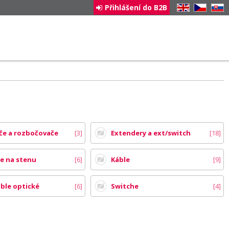
Přihlášení do B2B
EN
CZ
SK
če a rozbočovače
3
Extendery a ext/switch
18
e na stenu
6
Káble
9
ble optické
6
Switche
4