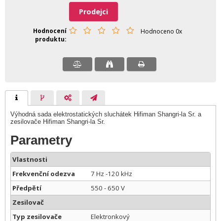
Prodejci
Hodnocení
Hodnoceno 0x
produktu
Výhodná sada elektrostatických sluchátek Hifiman Shangri-la Sr. a
zesilovače Hifiman Shangri-la Sr.
Parametry
Vlastnosti
Frekvenční odezva
7 Hz -120 kHz
Předpětí
550 - 650 V
Zesilovač
Typ zesilovače
Elektronkový