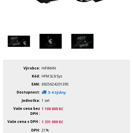
Výrobce
HiFiMAN
Kód
HFM.SLSrSys
EAN
6925624201395
Dostupnost
3-4 týdny
Jednotka
1 set
Vaše cena bez
1 100 000
Kč
DPH
Vaše cena s DPH
1 331 000
Kč
DPH
21%