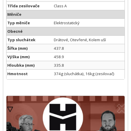
Třída zesilovače
Class A
Měniče
Typ měniče
Elektrostatický
Obecné
Typ sluchátek
Drátové, Otevřené, Kolem uší
Šířka (mm)
437.8
Výška (mm)
458.9
Hloubka (mm)
335.8
Hmotnost
374g (sluchátka), 16kg (zesilovač)