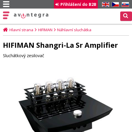
Přihlášení do B2B
EN
CZ
SK
Hlavní strana
HIFIMAN
Náhlavní sluchátka
HIFIMAN Shangri-La Sr Amplifier
Sluchátkový zesilovač