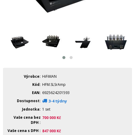
Výrobce
HiFiMAN
Kód
HFM.SLSrAmp
EAN
6925624201593
Dostupnost
3-4 týdny
Jednotka
1 set
Vaše cena bez
700 000
Kč
DPH
Vaše cena s DPH
847 000
Kč