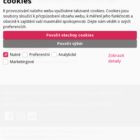
cookies
vám několik možností řešení, zohledňujících vaše nároky i
rozpočet.
K provozování našeho webu využíváme takzvané cookies. Cookies jsou
Stáhnout brožuru >>>
soubory sloužící k přizpůsobení obsahu webu, k měření jeho funkčnosti a
obecně k zajištění vaší maximální spokojenosti. Dejte nám vědět o svých
preferencích.
Dotazy k produktu rád zodpoví:
Povolit všechny cookies
Ivan Trachta,
+420 602 180 597
,
ivan.trachta@avintegra.cz
Povolit výběr
Kde koupit?
Nutné
Preferenční
Analytické
Zobrazit
Stránky o produktu:
detaily
Marketingové
https://hifiman.com/products/detail/270
ivan.trachta@avintegra.cz
+420 602 180
Distribuce: Ivan Trachta,
,
597
servis@avintegra.sk
+420 771 140 900
Servis: Alexej Rydzoň,
,
© 2026 AV Integra CZ s.r.o. Všechna práva vyhrazena
CyberSoft s.r.o.
Technické řešení © 2026