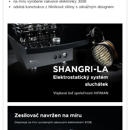
na míru vyrobené vakuové elektronky 300B
odolná konstrukce z hliníkové slitiny s odvážným designem