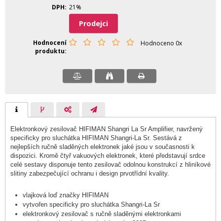
DPH
21%
Prodejci
Hodnocení
Hodnoceno 0x
produktu
Elektronkový zesilovač HIFIMAN Shangri La Sr Amplifier, navržený
specificky pro sluchátka HIFIMAN Shangri-La Sr. Sestává z
nejlepších ručně sladěných elektronek jaké jsou v současnosti k
dispozici. Kromě čtyř vakuových elektronek, které představují srdce
celé sestavy disponuje tento zesilovač odolnou konstrukcí z hliníkové
slitiny zabezpečující ochranu i design prvotřídní kvality.
vlajková loď značky HIFIMAN
vytvořen specificky pro sluchátka Shangri-La Sr
elektronkový zesilovač s ručně sladěnými elektronkami