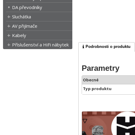
DA převodníky
Sluchátka
AV přijímače
Kabely
Příslušenství a HiFi nábytek
Podrobnosti o produktu
Parametry
Obecné
Typ produktu