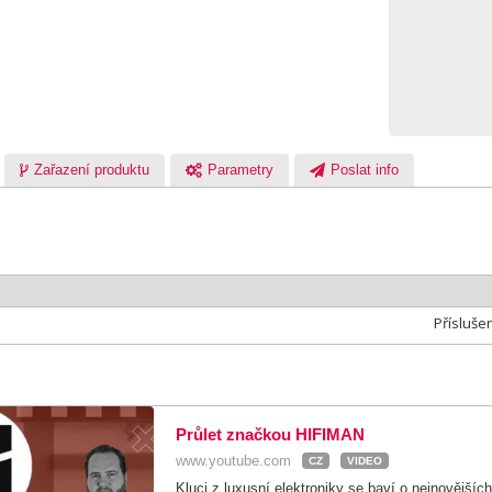
Zařazení produktu
Parametry
Poslat info
Přísluše
Průlet značkou HIFIMAN
www.youtube.com
CZ
VIDEO
Kluci z luxusní elektroniky se baví o nejnovější