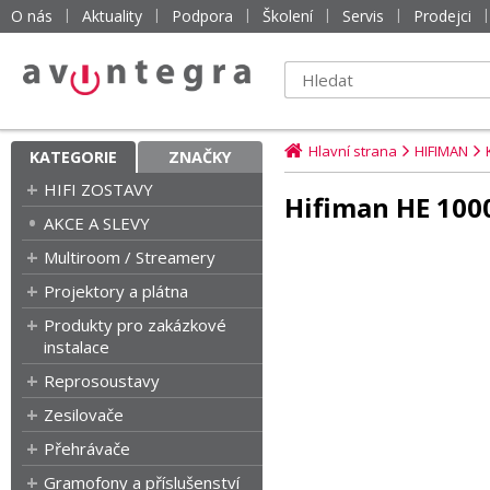
O nás
Aktuality
Podpora
Školení
Servis
Prodejci
Hlavní strana
HIFIMAN
KATEGORIE
ZNAČKY
HIFI ZOSTAVY
Hifiman HE 1000
AKCE A SLEVY
Multiroom / Streamery
Projektory a plátna
Produkty pro zakázkové
instalace
Reprosoustavy
Zesilovače
Přehrávače
Gramofony a příslušenství