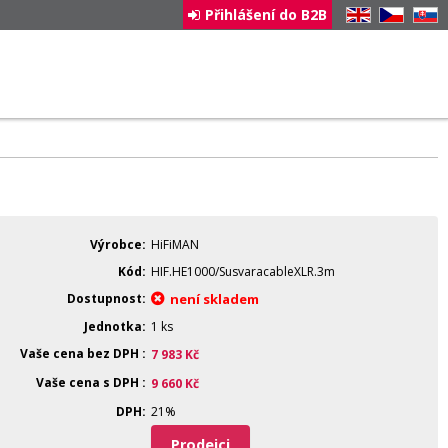
Přihlášení do B2B
EN
CZ
SK
Výrobce
HiFiMAN
Kód
HIF.HE1000/SusvaracableXLR.3m
Dostupnost
není skladem
Jednotka
1 ks
Vaše cena bez DPH
7 983
Kč
Vaše cena s DPH
9 660
Kč
DPH
21%
Prodejci