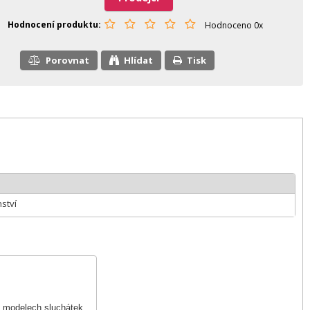
Hodnocení produktu
Hodnoceno 0x
Porovnat
Hlídat
Tisk
nství
ch modelech sluchátek