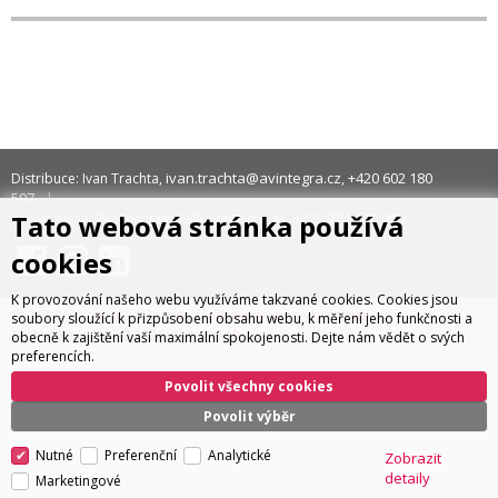
ivan.trachta@avintegra.cz
+420 602 180
Distribuce: Ivan Trachta,
,
597
Tato webová stránka používá
servis@avintegra.sk
+420 771 140 900
Servis: Alexej Rydzoň,
,
cookies
K provozování našeho webu využíváme takzvané cookies. Cookies jsou
© 2026 AV Integra CZ s.r.o. Všechna práva vyhrazena
soubory sloužící k přizpůsobení obsahu webu, k měření jeho funkčnosti a
CyberSoft s.r.o.
Technické řešení © 2026
obecně k zajištění vaší maximální spokojenosti. Dejte nám vědět o svých
preferencích.
Povolit všechny cookies
Povolit výběr
Nutné
Preferenční
Analytické
Zobrazit
detaily
Marketingové