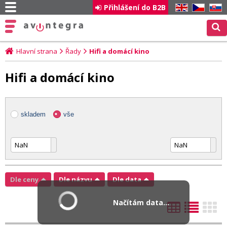
Přihlášení do B2B
EN
CZ
SK
Hlavní strana
Řady
Hifi a domácí kino
Hifi a domácí kino
skladem
vše
Dle ceny
Dle názvu
Dle data
Načítám data...