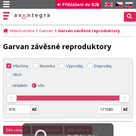
Přihlášení do B2B
EN
CZ
SK
Hlavní strana
Garvan
Garvan závěsné reproduktory
Garvan závěsné reproduktory
Všechny
Novinka
Výprodej
Doprodej
Akce
skladem
vše
Kč
Kč
Dle ceny
Dle názvu
Dle data