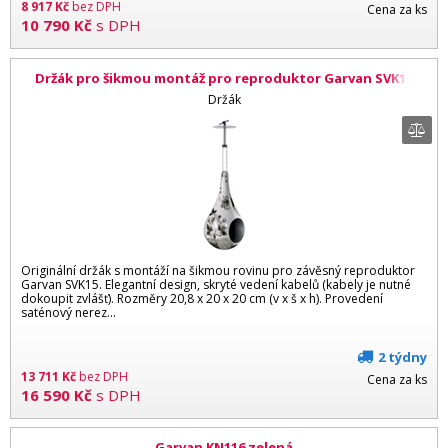
8 917
Kč
bez DPH
Cena za ks
10 790
Kč
s DPH
Držák pro šikmou montáž pro reproduktor Garvan SVK15
Držák
Originální držák s montáží na šikmou rovinu pro závěsný reproduktor
Garvan SVK15. Elegantní design, skryté vedení kabelů (kabely je nutné
dokoupit zvlášť). Rozměry 20,8 x 20 x 20 cm (v x š x h). Provedení
saténový nerez...
2 týdny
13 711
Kč
bez DPH
Cena za ks
16 590
Kč
s DPH
Garvan KN116 zelená