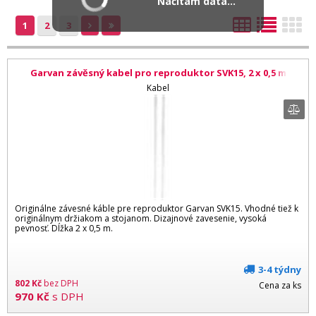
Načítám data...
1
2
3
Garvan závěsný kabel pro reproduktor SVK15, 2 x 0,5 m
Kabel
Originálne závesné káble pre reproduktor Garvan SVK15. Vhodné tiež k
originálnym držiakom a stojanom. Dizajnové zavesenie, vysoká
pevnosť. Dĺžka 2 x 0,5 m.
3-4 týdny
802
Kč
bez DPH
Cena za ks
970
Kč
s DPH