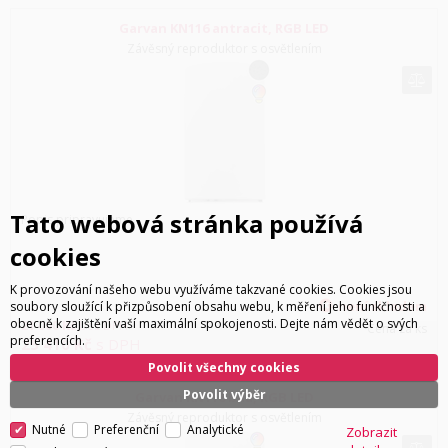
Garvan KN116 antracit, RGB LED
Závěsný reproduktor s osvětlením
Tato webová stránka používá
Popis pripravujeme...
cookies
K provozování našeho webu využíváme takzvané cookies. Cookies jsou
není skladem
soubory sloužící k přizpůsobení obsahu webu, k měření jeho funkčnosti a
obecně k zajištění vaší maximální spokojenosti. Dejte nám vědět o svých
21 000
Kč
bez DPH
Cena za ks
preferencích.
25 410
Kč
s DPH
Povolit všechny cookies
Povolit výběr
Garvan KN116 bílá, RGB LED
Závěsný reproduktor s osvětlením
Nutné
Preferenční
Analytické
Zobrazit