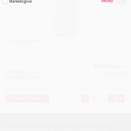
detaily
Marketingové
Popis pripravujeme...
není skladem
21 000
Kč
bez DPH
Cena za ks
25 410
Kč
s DPH
Zobrazit dalších 20
1
2
3
ivan.trachta@avintegra.cz
+420 602 180
Distribuce: Ivan Trachta,
,
597
servis@avintegra.sk
+420 771 140 900