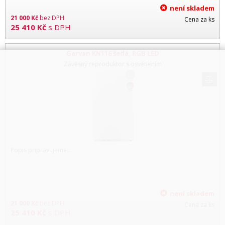
není skladem
21 000
Kč
bez DPH
Cena za ks
25 410
Kč
s DPH
Garvan KN116 šedá, RGB LED
Závěsný reproduktor s osvětlením
Popis pripravujeme...
není skladem
21 000
Kč
bez DPH
Cena za ks
25 410
Kč
s DPH