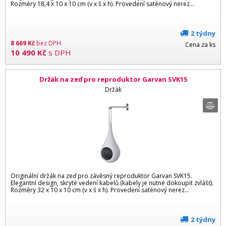
Rozměry 18,4 x 10 x 10 cm (v x š x h). Provedení saténový nerez...
2 týdny
8 669
Kč
bez DPH
Cena za ks
10 490
Kč
s DPH
Držák na zeď pro reproduktor Garvan SVK15
Držák
Originální držák na zeď pro závěsný reproduktor Garvan SVK15.
Elegantní design, skryté vedení kabelů (kabely je nutné dokoupit zvlášť).
Rozměry 32 x 10 x 10 cm (v x š x h). Provedení saténový nerez...
2 týdny