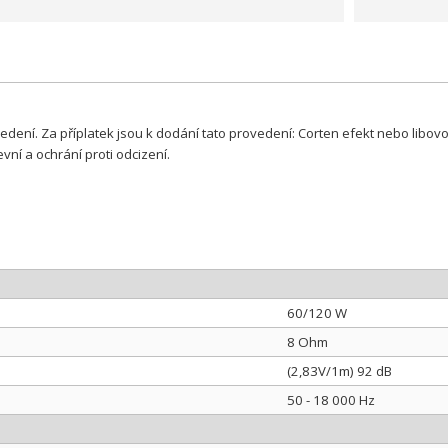
edení. Za příplatek jsou k dodání tato provedení: Corten efekt nebo libo
ní a ochrání proti odcizení.
60/120 W
8 Ohm
(2,83V/1m) 92 dB
50 - 18 000 Hz