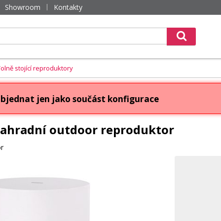
Showroom
Kontakty
olně stojící reproduktory
bjednat jen jako součást konfigurace
ahradní outdoor reproduktor
or