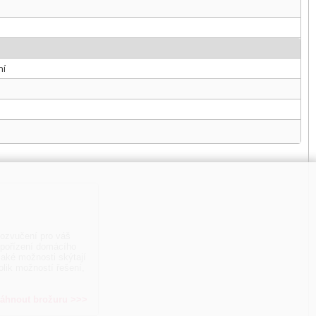
ní
u ozvučení pro váš
 pořízení domácího
 jaké možnosti skýtají
lik možností řešení,
táhnout brožuru >>>