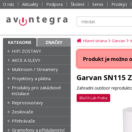
O nás
Aktuality
Podpora
Školení
Servis
Prodejci
Hlavní strana
Garvan
V
KATEGORIE
ZNAČKY
HIFI ZOSTAVY
Produkt je možno o
AKCE A SLEVY
Multiroom / Streamery
Garvan SN115 Z
Projektory a plátna
Produkty pro zakázkové
Zahradní outdoor reprodukt
instalace
BluOS Lab Praha
Reprosoustavy
Zesilovače
Přehrávače
Gramofony a příslušenství