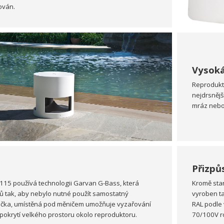
ován.
Vysoká
Reprodukto
nejdrsnějš
mráz nebo
Přizpů
15 používá technologii Garvan G-Bass, která
Kromě sta
ů tak, aby nebylo nutné použít samostatný
vyroben t
očka, umístěná pod měničem umožňuje vyzařování
RAL podle 
pokrytí velkého prostoru okolo reproduktoru.
70/100V r