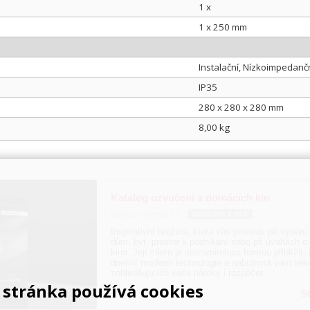
1 x
1 x 250 mm
Instalační, Nízkoimpedanč
IP35
280 x 280 x 280 mm
8,00 kg
Katalog ozvučení a domácích kin
www.avintegra.cz
BROŽURA V PDF
Inspirativní brožura, která vás provede při výběr
dům, byt, prostor k podnikání nebo při úvahách o
kina. Její cílem je srozumitelnou formou přiblížit,
dnešní moderní technologie a nabídnout vám něko
zohledňujících vaše nároky i rozpočet.
stránka používá cookies
S