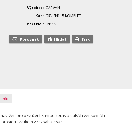
Výrobce
GARVAN
Kód
GRV.SN115.KOMPLET
Part No.
SN115
Porovnat
Hlídat
Tisk
 info
avržen pro ozvučení zahrad, teras a dalších venkovních
o prostoru zvukem v rozsahu 360°.