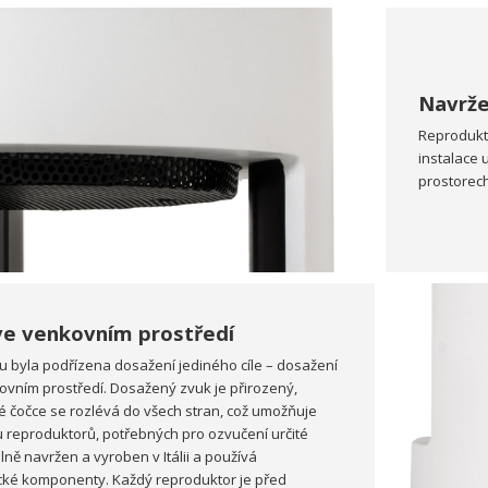
Navrže
Reprodukt
instalace 
prostorec
 ve venkovním prostředí
 byla podřízena dosažení jediného cíle – dosažení
vním prostředí. Dosažený zvuk je přirozený,
ké čočce se rozlévá do všech stran, což umožňuje
 reproduktorů, potřebných pro ozvučení určité
lně navržen a vyroben v Itálii a používá
ické komponenty. Každý reproduktor je před