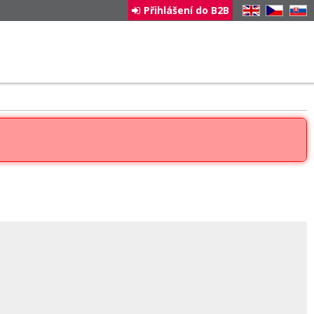
Přihlášení do B2B
EN
CZ
SK