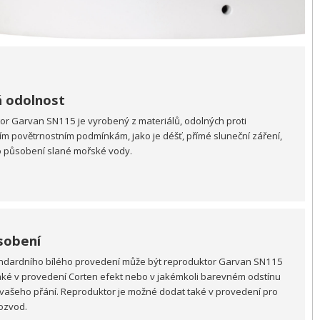
 odolnost
r Garvan SN115 je vyrobený z materiálů, odolných proti
ím povětrnostním podmínkám, jako je déšť, přímé sluneční záření,
 působení slané mořské vody.
sobení
ndardního bílého provedení může být reproduktor Garvan SN115
aké v provedení Corten efekt nebo v jakémkoli barevném odstínu
vašeho přání. Reproduktor je možné dodat také v provedení pro
ozvod.