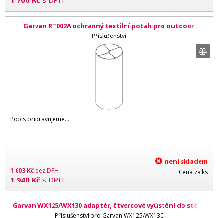
1 700
Kč
s DPH
Garvan RT002A ochranný textilní potah pro outdoor
reproduktor SN116
Příslušenství
Popis pripravujeme...
není skladem
1 603
Kč
bez DPH
Cena za ks
1 940
Kč
s DPH
Garvan WX125/WX130 adaptér, čtvercové vyústění do stěny
Příslušenství pro Garvan WX125/WX130