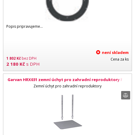
Popis pripravujeme...
není skladem
1 802
Kč
bez DPH
Cena za ks
2 180
Kč
s DPH
Garvan HRX031 zemní úchyt pro zahradní reproduktory řad
SA, SN, WA
Zemní úchyt pro zahradní reproduktory