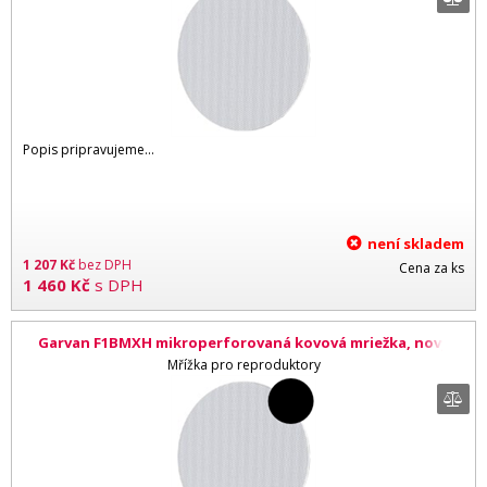
Popis pripravujeme...
není skladem
1 207
Kč
bez DPH
Cena za ks
1 460
Kč
s DPH
Garvan F1BMXH mikroperforovaná kovová mriežka, nový
design, priemer 110 mm, čierna
Mřížka pro reproduktory