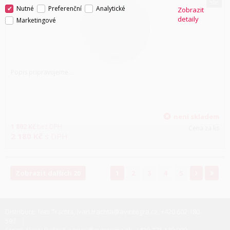
Nutné
Preferenční
Analytické
Zobrazit
detaily
Marketingové
Popis pripravujeme...
není skladem
1 802
Kč
bez DPH
Cena za ks
2 180
Kč
s DPH
Zobrazit dalších 20
1
2
3
4
5
ivan.trachta@avintegra.cz
+420 602 180
Distribuce: Ivan Trachta,
,
597
servis@avintegra.sk
+420 771 140 900