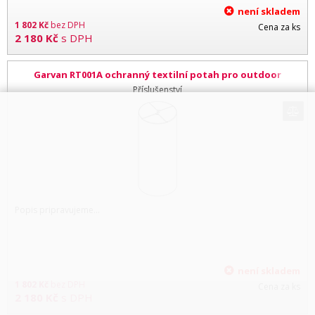
není skladem
1 802
Kč
bez DPH
Cena za ks
2 180
Kč
s DPH
Garvan RT001A ochranný textilní potah pro outdoor
reproduktory SN120, SN220, WN120
Příslušenství
Popis pripravujeme...
není skladem
1 802
Kč
bez DPH
Cena za ks
2 180
Kč
s DPH