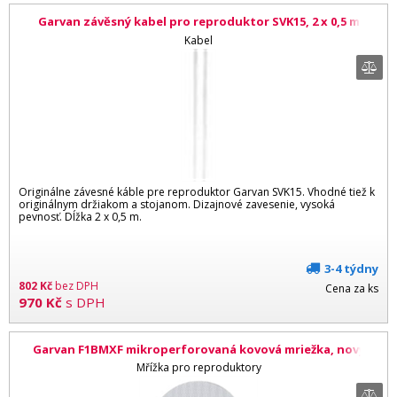
Garvan závěsný kabel pro reproduktor SVK15, 2 x 0,5 m
Kabel
Originálne závesné káble pre reproduktor Garvan SVK15. Vhodné tiež k
originálnym držiakom a stojanom. Dizajnové zavesenie, vysoká
pevnosť. Dĺžka 2 x 0,5 m.
3-4 týdny
802
Kč
bez DPH
Cena za ks
970
Kč
s DPH
Garvan F1BMXF mikroperforovaná kovová mriežka, nový
design, priemer 110 mm, pretierateľná biela
Mřížka pro reproduktory