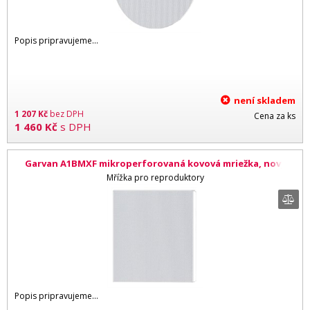
Popis pripravujeme...
není skladem
1 207
Kč
bez DPH
Cena za ks
1 460
Kč
s DPH
Garvan A1BMXF mikroperforovaná kovová mriežka, nový
design, 110 x 110 mm, pretierateľná biela
Mřížka pro reproduktory
Popis pripravujeme...