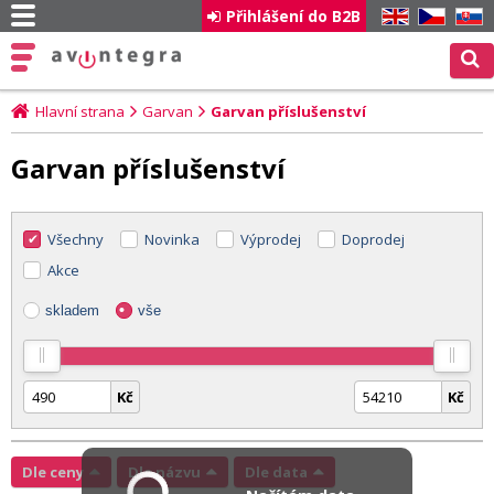
Přihlášení do B2B
EN
CZ
SK
Hlavní strana
Garvan
Garvan příslušenství
Garvan příslušenství
Všechny
Novinka
Výprodej
Doprodej
Akce
skladem
vše
Kč
Kč
Dle ceny
Dle názvu
Dle data