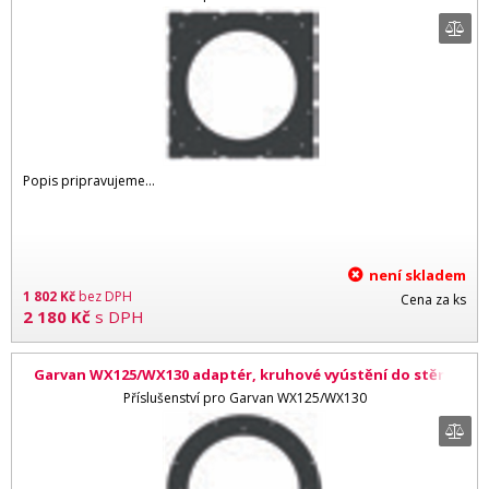
Popis pripravujeme...
není skladem
1 802
Kč
bez DPH
Cena za ks
2 180
Kč
s DPH
Garvan WX125/WX130 adaptér, kruhové vyústění do stěny
Příslušenství pro Garvan WX125/WX130