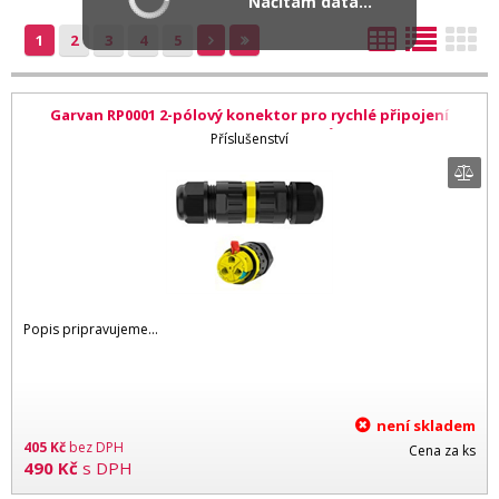
Načítám data...
1
2
3
4
5
Garvan RP0001 2-pólový konektor pro rychlé připojení
outdoor reproduktorů
Příslušenství
Popis pripravujeme...
není skladem
405
Kč
bez DPH
Cena za ks
490
Kč
s DPH