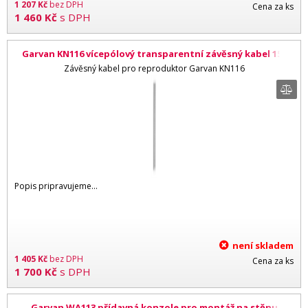
1 207
Kč
bez DPH
Cena za ks
1 460
Kč
s DPH
Garvan KN116 vícepólový transparentní závěsný kabel 150
cm
Závěsný kabel pro reproduktor Garvan KN116
Popis pripravujeme...
není skladem
1 405
Kč
bez DPH
Cena za ks
1 700
Kč
s DPH
Garvan WA113 přídavná konzole pro montáž na stěnu