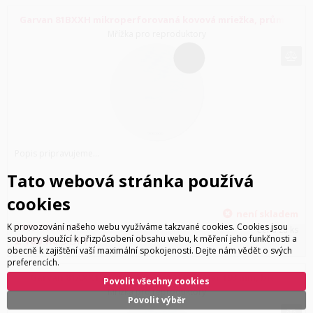
Garvan 81BXXH mikroperforovaná kovová mriežka, průměr
193 mm, matná čierna
Mřížka pro reproduktory
Popis pripravujeme...
Tato webová stránka používá
cookies
není skladem
K provozování našeho webu využíváme takzvané cookies. Cookies jsou
1 802
Kč
bez DPH
Cena za ks
soubory sloužící k přizpůsobení obsahu webu, k měření jeho funkčnosti a
2 180
Kč
s DPH
obecně k zajištění vaší maximální spokojenosti. Dejte nám vědět o svých
preferencích.
Garvan 81AXX1 textilná mriežka, priemer 193 mm, biela
Povolit všechny cookies
Mřížka pro reproduktory
Povolit výběr