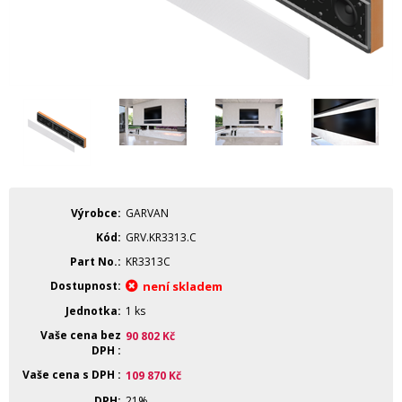
Výrobce
GARVAN
Kód
GRV.KR3313.C
Part No.
KR3313C
Dostupnost
není skladem
Jednotka
1 ks
Vaše cena bez
90 802
Kč
DPH
Vaše cena s DPH
109 870
Kč
DPH
21%