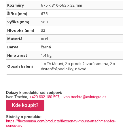
Rozměry
675 x 310-563 x 32 mm
Šířka (mm)
675
Výška (mm)
563
Hloubka (mm)
32
Materiál
ocel
Barva
černá
Hmotnost
1.4 kg
1 x TV Mount, 2 x prodlužovací ramena, 2 x
Obsah balení
distanční podložky, návod
Dotazy k produktu rád zodpoví:
Ivan Trachta,
+420 602 180 597
,
ivan.trachta@avintegra.cz
Kde koupit?
Stránky o produktu:
https://flexsonusa.com/products/flexson-tv-mount-attachment-for-
sonos-arc