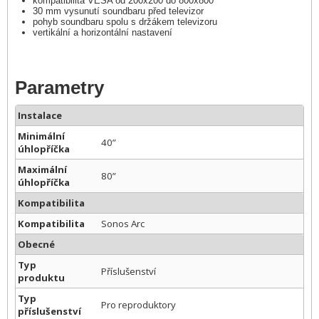
kompatibilita VESA od 200x200 do 800x800
30 mm vysunutí soundbaru před televizor
pohyb soundbaru spolu s držákem televizoru
vertikální a horizontální nastavení
Parametry
Instalace
Minimální
40”
úhlopříčka
Maximální
80”
úhlopříčka
Kompatibilita
Kompatibilita
Sonos Arc
Obecné
Typ
Příslušenství
produktu
Typ
Pro reproduktory
příslušenství