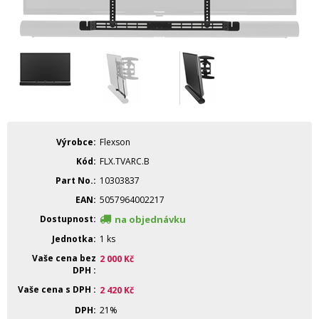
Výrobce
Flexson
Kód
FLX.TVARC.B
Part No.
10303837
EAN
5057964002217
Dostupnost
na objednávku
Jednotka
1 ks
Vaše cena bez
2 000
Kč
DPH
Vaše cena s DPH
2 420
Kč
DPH
21%