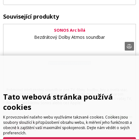
Související produkty
SONOS Arc bílá
Bezdrátový Dolby Atmos soundbar
Prémiový inteligentný soundbar pre TV, filmy, hudbu, hry a oveľa viac.
Vdýchnite všetkej zábave brilantne realistický zvuk so soundbarom
Tato webová stránka používá
Sonos Arc s podporou Dolby Atmos. Ovládajte ho ovládačom vašej TV,
hlasom, aplikáciou Sonos alebo cez Apple...
cookies
skladem
K provozování našeho webu využíváme takzvané cookies. Cookies jsou
soubory sloužící k přizpůsobení obsahu webu, k měření jeho funkčnosti a
21 479
Kč
bez DPH
Cena za ks
obecně k zajištění vaší maximální spokojenosti. Dejte nám vědět o svých
25 990
Kč
s DPH
preferencích.