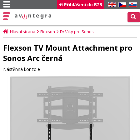
Přihlášení do B2B
EN
CZ
SK
Hlavní strana
Flexson
Držáky pro Sonos
Flexson TV Mount Attachment pro
Sonos Arc černá
Nástěnná konzole