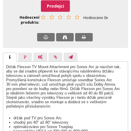
Prodejci
Hodnocení
Hodnoceno 0x
produktu
Držák Flexson TV Mount Attachment pro Sonos Arc je navržen tak,
aby se dal snadno připevnit ke stávajícímu nástěnnému držáku
televizoru a zároveň umožňoval pohyb spolu s obrazovkou.
Promyšlená konstrukce Flexson umisťuje soundbar Sonos Arc
30 mm před televizi, což umožňuje plně využít sílu Dolby Atmos
pro ponoření se do hudby nebo filmů. Držák Flexson pro Sonos Arc
je ideálním řešením pro televizory o velikosti od 40 do 80 palců.
Stejně jako všechny výrobky Flexson je i tento držák precizně
zkonstruován, snadno se montuje a dodává se s veškerým
potřebným příslušenstvím.
držák pod TV pro Sonos Arc
vhodný pro 40" až 80" televizory
optimalizováno pro Sonos Trueplay