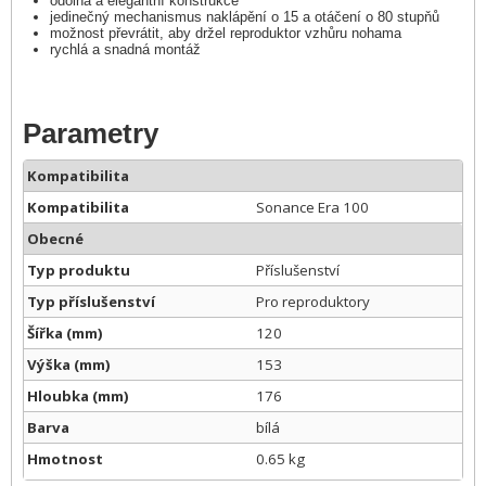
odolná a elegantní konstrukce
jedinečný mechanismus naklápění o 15 a otáčení o 80 stupňů
možnost převrátit, aby držel reproduktor vzhůru nohama
rychlá a snadná montáž
Parametry
Kompatibilita
Kompatibilita
Sonance Era 100
Obecné
Typ produktu
Příslušenství
Typ příslušenství
Pro reproduktory
Šířka (mm)
120
Výška (mm)
153
Hloubka (mm)
176
Barva
bílá
Hmotnost
0.65 kg