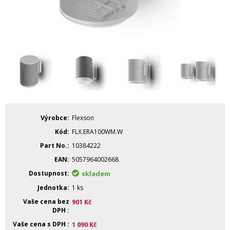
Výrobce
Flexson
Kód
FLX.ERA100WM.W
Part No.
10384222
EAN
5057964002668
Dostupnost
skladem
Jednotka
1 ks
Vaše cena bez
901
Kč
DPH
Vaše cena s DPH
1 090
Kč