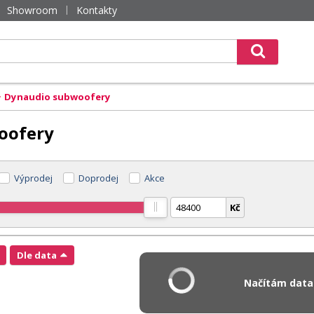
Showroom
Kontakty
Dynaudio subwoofery
oofery
Výprodej
Doprodej
Akce
Kč
Dle data
Načítám data.