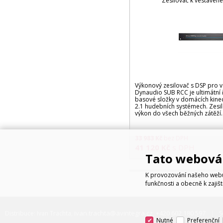
Zesilovač k vestave
Výkonový zesilovač s DSP pro 
Dynaudio SUB RCC je ultimátní ř
basové složky v domácích kine
2.1 hudebních systémech. Zesi
výkon do všech běžných zátěží.
33 983
Kč
bez DPH
41 120
Kč
s DPH
Tato webová 
K provozování našeho webu 
funkčnosti a obecně k zajiš
ivan.trachta@avintegra.cz
+420 602 180 597
Distribuce: Ivan Trachta,
,
S
Nutné
Preferenční