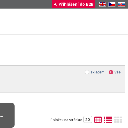
Přihlášení do B2B
EN
CZ
SK
skladem
vše
..
Položek na stránku: