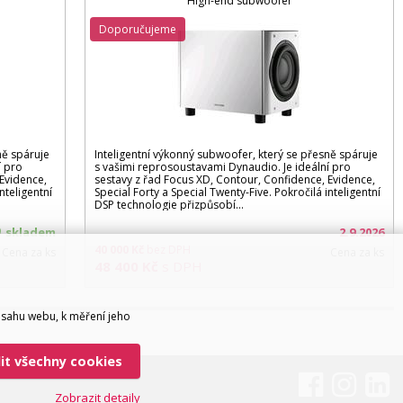
High-end subwoofer
Doporučujeme
ně spáruje
Inteligentní výkonný subwoofer, který se přesně spáruje
í pro
s vašimi reprosoustavami Dynaudio. Je ideální pro
 Evidence,
sestavy z řad Focus XD, Contour, Confidence, Evidence,
nteligentní
Special Forty a Special Twenty-Five. Pokročilá inteligentní
DSP technologie přizpůsobí...
skladem
2.9.2026
40 000
Kč
bez DPH
Cena za ks
Cena za ks
48 400
Kč
s DPH
bsahu webu, k měření jeho
lit všechny cookies
Zobrazit detaily