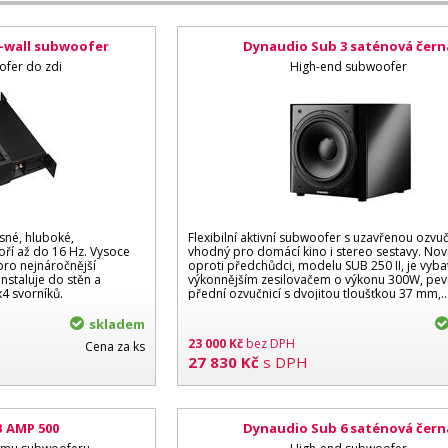
-wall subwoofer
Dynaudio Sub 3 saténová čern
ofer do zdi
High-end subwoofer
asné, hluboké,
Flexibilní aktivní subwoofer s uzavřenou ozvuč
oří až do 16 Hz. Vysoce
vhodný pro domácí kino i stereo sestavy. No
 pro nejnáročnější
oproti předchůdci, modelu SUB 250 II, je vyb
instaluje do stěn a
výkonnějším zesilovačem o výkonu 300W, pe
4 svorníků.
přední ozvučnicí s dvojitou tloušťkou 37 mm,..
skladem
23 000
Kč
bez DPH
Cena za ks
27 830
Kč
s DPH
 AMP 500
Dynaudio Sub 6 saténová čern