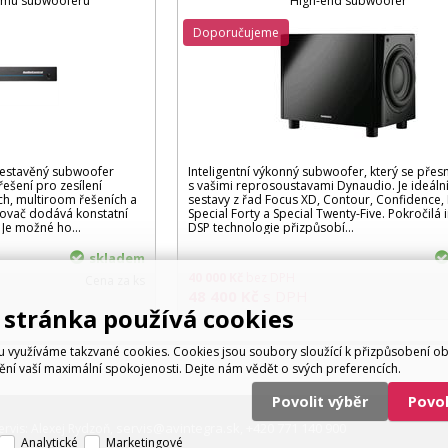
nému subwooferu
High-end subwoofer
Doporučujeme
vestavěný subwoofer
Inteligentní výkonný subwoofer, který se přes
ešení pro zesílení
s vašimi reprosoustavami Dynaudio. Je ideáln
ch, multiroom řešeních a
sestavy z řad Focus XD, Contour, Confidence,
lovač dodává konstatní
Special Forty a Special Twenty-Five. Pokročilá i
 Je možné ho...
DSP technologie přizpůsobí...
skladem
40 000
Kč
bez DPH
Cena za ks
48 400
Kč
s DPH
stránka používá cookies
využíváme takzvané cookies. Cookies jsou soubory sloužící k přizpůsobení o
tění vaší maximální spokojenosti. Dejte nám vědět o svých preferencích.
Povolit výběr
Povo
servis@avintegra.sk
+420 771 140 900
ervis: Alexej Rydzoň,
,
Analytické
Marketingové