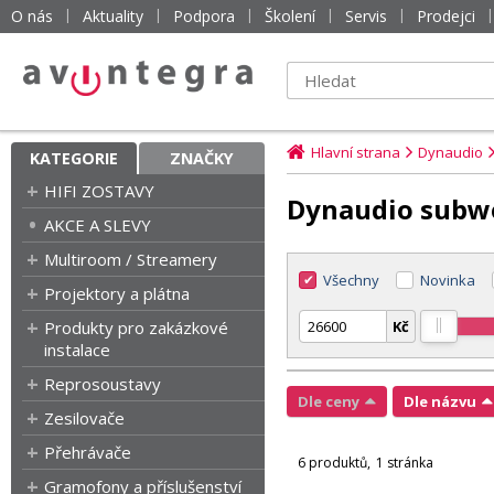
O nás
Aktuality
Podpora
Školení
Servis
Prodejci
Hlavní strana
Dynaudio
KATEGORIE
ZNAČKY
HIFI ZOSTAVY
Dynaudio subw
AKCE A SLEVY
Multiroom / Streamery
Všechny
Novinka
Projektory a plátna
Produkty pro zakázkové
Kč
instalace
Reprosoustavy
Dle ceny
Dle názvu
Zesilovače
Přehrávače
6 produktů
1 stránka
Gramofony a příslušenství