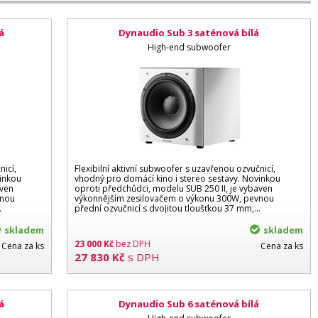
á
Dynaudio Sub 3 saténová bílá
High-end subwoofer
nicí,
Flexibilní aktivní subwoofer s uzavřenou ozvučnicí,
vinkou
vhodný pro domácí kino i stereo sestavy. Novinkou
aven
oproti předchůdci, modelu SUB 250 II, je vybaven
vnou
výkonnějším zesilovačem o výkonu 300W, pevnou
.
přední ozvučnicí s dvojitou tloušťkou 37 mm,...
skladem
skladem
23 000
Kč
bez DPH
Cena za ks
Cena za ks
27 830
Kč
s DPH
á
Dynaudio Sub 6 saténová bílá