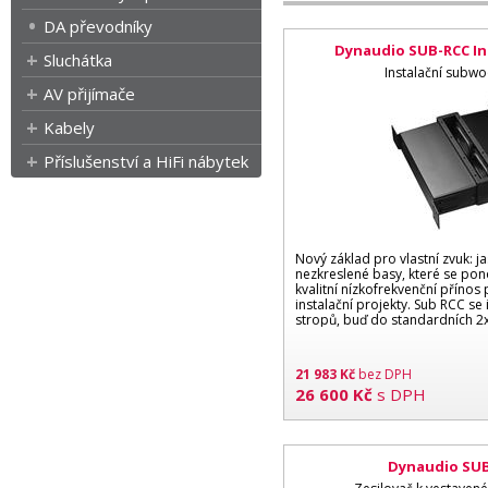
DA převodníky
Dynaudio SUB-RCC In
Sluchátka
Instalační subwo
AV přijímače
Kabely
Příslušenství a HiFi nábytek
Nový základ pro vlastní zvuk: j
nezkreslené basy, které se pon
kvalitní nízkofrekvenční přínos
instalační projekty. Sub RCC se 
stropů, buď do standardních 2x
21 983
Kč
bez DPH
26 600
Kč
s DPH
Dynaudio SUB