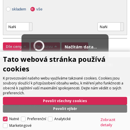
skladem
vše
Dle ceny
Dle názvu
Dle data
Načítám data...
Tato webová stránka používá
ivan.trachta@avintegra.cz
+420 602 180
Distribuce: Ivan Trachta,
,
cookies
597
servis@avintegra.sk
+420 771 140 900
Servis: Alexej Rydzoň,
,
K provozování našeho webu využíváme takzvané cookies. Cookies jsou
soubory sloužící k přizpůsobení obsahu webu, k měření jeho funkčnosti a
obecně k zajištění vaší maximální spokojenosti. Dejte nám vědět o svých
preferencích.
© 2026 AV Integra CZ s.r.o. Všechna práva vyhrazena
Povolit všechny cookies
CyberSoft s.r.o.
Technické řešení © 2026
Povolit výběr
Nutné
Preferenční
Analytické
Zobrazit
detaily
Marketingové