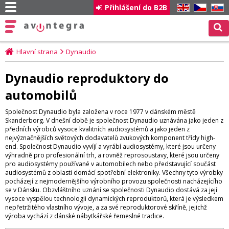
Přihlášení do B2B
EN
CZ
SK
Hlavní strana
Dynaudio
Dynaudio reproduktory do
automobilů
Společnost Dynaudio byla založena v roce 1977 v dánském městě
Skanderborg. V dnešní době je společnost Dynaudio uznávána jako jeden z
předních výrobců vysoce kvalitních audiosystémů a jako jeden z
nejvýznačnějších světových dodavatelů zvukových komponent třídy high-
end. Společnost Dynaudio vyvíjí a vyrábí audiosystémy, které jsou určeny
výhradně pro profesionální trh, a rovněž reprosoustavy, které jsou určeny
pro audiosystémy používané v automobilech nebo představující součást
audiosystémů z oblasti domácí spotřební elektroniky. Všechny tyto výrobky
pocházejí z nejmodernějšího výrobního provozu společnosti nacházejícího
se v Dánsku. Obzvláštního uznání se společnosti Dynaudio dostává za její
vysoce vyspělou technologii dynamických reproduktorů, která je výsledkem
nepřetržitého vlastního vývoje, a za své reproduktorové skříně, jejichž
výroba vychází z dánské nábytkářské řemeslné tradice.