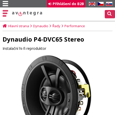
Přihlášení do B2B
EN
CZ
SK
Hlavní strana
Dynaudio
Řady
Performance
Dynaudio P4-DVC65 Stereo
Instalační hi-fi reproduktor