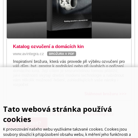
Katalog ozvučení a domácích kin
www.avintegra.cz
BROŽURA V PDF
Inspirativní brožura, která vás provede při výběru ozvučení pro
váš dům, byt, prostor k podnikání nebo při úvahách o pořízení
domácího kina. Její cílem je srozumitelnou formou přiblížit,
jaké možnosti skýtají dnešní moderní technologie a nabídnout
vám několik možností řešení, zohledňujících vaše nároky i
rozpočet.
Stáhnout brožuru >>>
Tato webová stránka používá
Dotazy k produktu rád zodpoví:
Ivan Trachta,
+420 602 180 597
,
ivan.trachta@avintegra.cz
cookies
Kde koupit?
K provozování našeho webu využíváme takzvané cookies. Cookies jsou
soubory sloužící k přizpůsobení obsahu webu, k měření jeho funkčnosti a
Stránky o produktu: