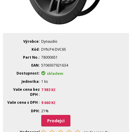
Výrobce
Dynaudio
Kód
DYN.P4-DVC65
Part No.
78000651
EAN
5706937921634
Dostupnost
skladem
Jednotka
1 ks
Vaše cena bez
7 983
Kč
DPH
Vaše cena s DPH
9 660
Kč
DPH
21%
Prodejci