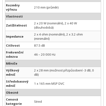
Rozměry
210 mm (průměr)
výřezu
Vlastnosti
2 x 20 W (nominální), 2 x 40 W
Zatížitelnost
(dlouhodobá)
2 x 4 ohm (nominální), 2 x 3.2 ohm
Impedance
(minimální)
Citlivost
87.5 dB
Frekvenční
46 – 20 000 Hz
odezva
Měniče
Výškový
2 x 28 mm (možnost přizpůsobení -3 dB, 0
měnič
dB)
Středobasový
1 x 165 mm MSP DVC
měnič
Obecné
Cenová
Stred
kategorie