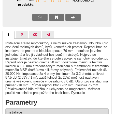
Hodnocení
Hodnoceno 0x
produktu
Instalační stereo reproduktory s velmi nízkou zástavnou hloubkou pro
ozvučení rodinných domů, bytů, komerčních prostor. Reproduktor lze
instalovat do prostor s hloubkou pouze 76 mm. Instalace je velmi
jednoduchá a lze ji zvládnout bez použití nástrojů. Nejprve se
instaluje rámeček, do kterého se poté zacvakne samotný reproduktor.
Reproduktor je osazen dvěma 28 mm výškovými měniči s textilní
kalotou a 165 mm středobasovým měničem s membránou z firemního
materiálu MSP (hořčíkovo-silikátový polymer). Frekvenční rozsah 46 -
20.000 Hz, impedance 2x 4 ohmy (minimum 2x 3,2 ohmů), citlivost
87,5 dB (2,83V / 1 m), zatížitelnost 2x 20W, možnost nastavení
úrovně výškového měniče v rozsahu -3 / 0 dB. Otvor pro instalaci má
průměr 210 mm. Průměr reproduktoru 232 mm, hloubka 76 mm.
Přelakovatelná bílá mřížka je uchycena na magnetech. Možnost
použití volitelného protipožárního back-boxu Dynaudio.
Parametry
Instalace