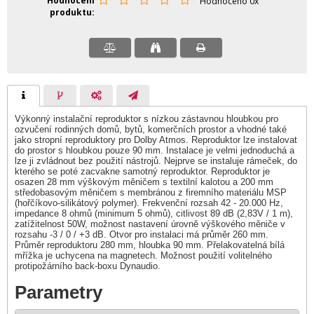
Hodnocení
Hodnoceno 0x
produktu
Výkonný instalační reproduktor s nízkou zástavnou hloubkou pro
ozvučení rodinných domů, bytů, komerčních prostor a vhodné také
jako stropní reproduktory pro Dolby Atmos. Reproduktor lze instalovat
do prostor s hloubkou pouze 90 mm. Instalace je velmi jednoduchá a
lze ji zvládnout bez použití nástrojů. Nejprve se instaluje rámeček, do
kterého se poté zacvakne samotný reproduktor. Reproduktor je
osazen 28 mm výškovým měničem s textilní kalotou a 200 mm
středobasovým měničem s membránou z firemního materiálu MSP
(hořčíkovo-silikátový polymer). Frekvenční rozsah 42 - 20.000 Hz,
impedance 8 ohmů (minimum 5 ohmů), citlivost 89 dB (2,83V / 1 m),
zatížitelnost 50W, možnost nastavení úrovně výškového měniče v
rozsahu -3 / 0 / +3 dB. Otvor pro instalaci má průměr 260 mm.
Průměr reproduktoru 280 mm, hloubka 90 mm. Přelakovatelná bílá
mřížka je uchycena na magnetech. Možnost použití volitelného
protipožárního back-boxu Dynaudio.
Parametry