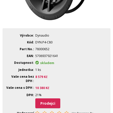
Výrobce
Dynaudio
Kód
DYN.P4-C80
Part No.
78000652
EAN
5706937921641
Dostupnost
skladem
Jednotka
1 ks
Vaše cena bez
8 579
Kč
DPH
Vaše cena s DPH
10 380
Kč
DPH
21%
Prodejci