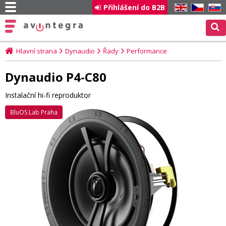
Přihlášení do B2B
EN
CZ
SK
Hlavní strana
Dynaudio
Řady
Performance
Dynaudio P4-C80
Instalační hi-fi reproduktor
BluOS Lab Praha