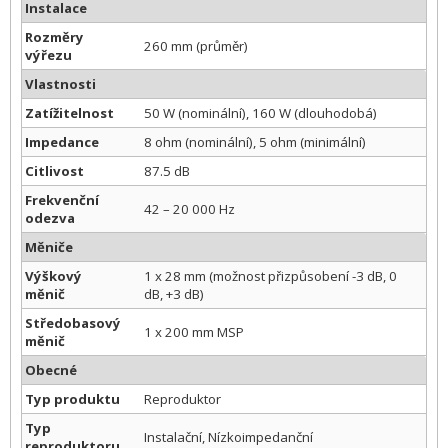
Instalace
Rozměry
260 mm (průměr)
výřezu
Vlastnosti
Zatížitelnost
50 W (nominální), 160 W (dlouhodobá)
Impedance
8 ohm (nominální), 5 ohm (minimální)
Citlivost
87.5 dB
Frekvenční
42 – 20 000 Hz
odezva
Měniče
Výškový
1 x 28 mm (možnost přizpůsobení -3 dB, 0
měnič
dB, +3 dB)
Středobasový
1 x 200 mm MSP
měnič
Obecné
Typ produktu
Reproduktor
Typ
Instalační, Nízkoimpedanční
reproduktoru