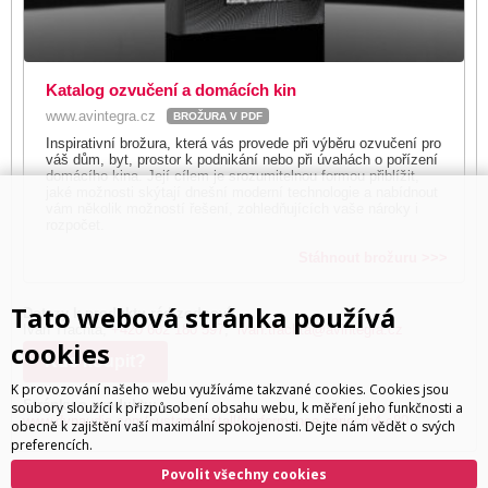
Katalog ozvučení a domácích kin
www.avintegra.cz
BROŽURA V PDF
Inspirativní brožura, která vás provede při výběru ozvučení pro
váš dům, byt, prostor k podnikání nebo při úvahách o pořízení
domácího kina. Její cílem je srozumitelnou formou přiblížit,
jaké možnosti skýtají dnešní moderní technologie a nabídnout
vám několik možností řešení, zohledňujících vaše nároky i
rozpočet.
Stáhnout brožuru >>>
Tato webová stránka používá
Dotazy k produktu rád zodpoví:
Ivan Trachta,
+420 602 180 597
,
ivan.trachta@avintegra.cz
cookies
Kde koupit?
K provozování našeho webu využíváme takzvané cookies. Cookies jsou
Stránky o produktu:
soubory sloužící k přizpůsobení obsahu webu, k měření jeho funkčnosti a
www.dynaudio.com/custom-install/performance-series/p4-c80
obecně k zajištění vaší maximální spokojenosti. Dejte nám vědět o svých
preferencích.
Povolit všechny cookies