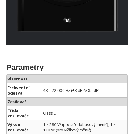
Parametry
Vlastnosti
Frekvenční
43 – 22 000 Hz (±3 dB @ 85 dB)
odezva
Zesilovač
Třída
Class D
zesilovače
Výkon
1 x 280 W (pro středobasový měnič), 1 x
zesilovače
110 W (pro výškový měnič)