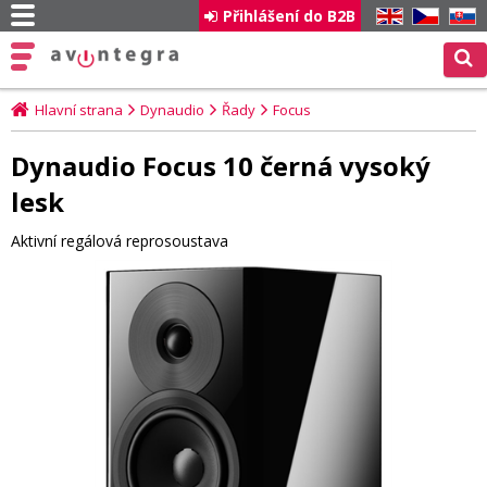
Přihlášení do B2B
EN
CZ
SK
Hlavní strana
Dynaudio
Řady
Focus
Dynaudio Focus 10 černá vysoký
lesk
Aktivní regálová reprosoustava