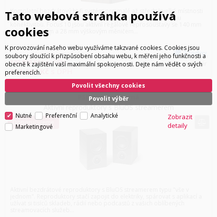
Kompletní bezdrátový hi-fi systém pro malé až středně velké místnosti
Tato webová stránka používá
s autentickým Dynaudio zvukem a nejmodernější bezdrátovou
konektivitou. Focus 10 jsou aktivní regálové reprosoustavy se 140 mm
cookies
středobasovým a 28 mm výškovým měničem...
K provozování našeho webu využíváme takzvané cookies. Cookies jsou
2 týdny
soubory sloužící k přizpůsobení obsahu webu, k měření jeho funkčnosti a
100 000
Kč
bez DPH
Cena za pár
obecně k zajištění vaší maximální spokojenosti. Dejte nám vědět o svých
121 000
Kč
s DPH
preferencích.
Povolit všechny cookies
PSB Alpha iQ černá
Povolit výběr
Aktivní reproduktory s BluOS streamerem
Nutné
Preferenční
Analytické
Zobrazit
Doporučujeme
detaily
Marketingové
Aktivní bezdrátové reproduktory s BluOS streamerem typu "vše v
jednom". Reproduktory stačí zapojit do elektriky, spárovat s aplikací a
užívat si tisíců skladeb, rádií nebo podcastů z vašich oblíbených
streamovacích služeb...