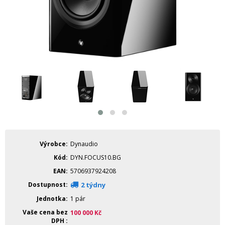
Výrobce
Dynaudio
Kód
DYN.FOCUS10.BG
EAN
5706937924208
Dostupnost
2 týdny
Jednotka
1 pár
Vaše cena bez
100 000
Kč
DPH