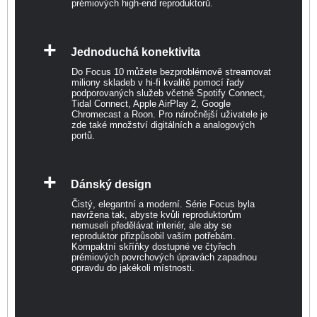
prémiových high-end reproduktorů.
+
Jednoduchá konektivita
Do Focus 10 můžete bezproblémově streamovat
miliony skladeb v hi-fi kvalitě pomocí řady
podporovaných služeb včetně Spotify Connect,
Tidal Connect, Apple AirPlay 2, Google
Chromecast a Roon. Pro náročnější uživatele je
zde také množství digitálních a analogových
portů.
+
Dánský design
Čistý, elegantní a moderní. Série Focus byla
navržena tak, abyste kvůli reproduktorům
nemuseli předělávat interiér, ale aby se
reproduktor přizpůsobil vašim potřebám.
Kompaktní skříňky dostupné ve čtyřech
prémiových povrchových úpravách zapadnou
opravdu do jakékoli místnosti.