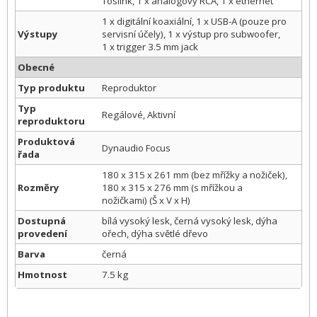
Toslink, 1 x analogový RCA, 1 x ethernet
1 x digitální koaxiální, 1 x USB-A (pouze pro
Výstupy
servisní účely), 1 x výstup pro subwoofer,
1 x trigger 3.5 mm jack
Obecné
Typ produktu
Reproduktor
Typ
Regálové, Aktivní
reproduktoru
Produktová
Dynaudio Focus
řada
180 x 315 x 261 mm (bez mřížky a nožiček),
Rozměry
180 x 315 x 276 mm (s mřížkou a
nožičkami) (Š x V x H)
Dostupná
bílá vysoký lesk, černá vysoký lesk, dýha
provedení
ořech, dýha světlé dřevo
Barva
černá
Hmotnost
7.5 kg