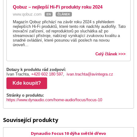
Qobuz – nejlepší Hi-Fi produkty roku 2024
www.qobuz.com
EN
ČLÁNEK
Magazín Qobuz přichází na závěr roku 2024 s přehledem
nejlepších Hi-Fi produktů, které tento rok nadchly audiofily. Tato
inovační zařízení, od reproduktorů po sluchátka až po
streamovací přístroje, nabízejí vynikající zvukovou kvalitu a
snadné ovládání, které posunou váš poslech na novou
úroveň...
Celý článek >>>
Dotazy k produktu rád zodpoví:
Ivan Trachta,
+420 602 180 597
,
ivan.trachta@avintegra.cz
Kde koupit?
Stránky o produktu:
https://www.dynaudio.com/home-audio/focus/focus-10
Související produkty
Dynaudio Focus 10 dýha světlé dřevo