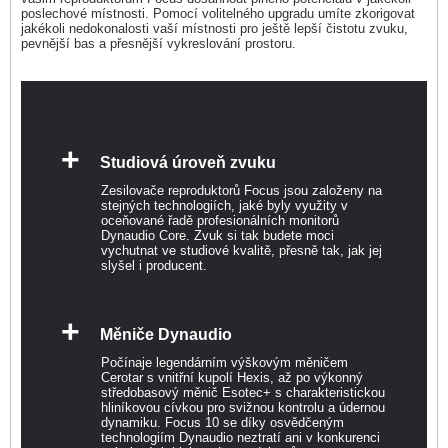
poslechové místnosti. Pomocí volitelného upgradu umíte zkorigovat
jakékoli nedokonalosti vaší místnosti pro ještě lepší čistotu zvuku,
pevnější bas a přesnější vykreslování prostoru.
+
Studiová úroveň zvuku
Zesilovače reproduktorů Focus jsou založeny na
stejných technologiích, jaké byly využity v
oceňované řadě profesionálních monitorů
Dynaudio Core. Zvuk si tak budete moci
vychutnat ve studiové kvalitě, přesně tak, jak jej
slyšel i producent.
+
Měniče Dynaudio
Počínaje legendárním výškovým měničem
Cerotar s vnitřní kupolí Hexis, až po výkonný
středobasový měnič Esotec+ s charakteristickou
hliníkovou cívkou pro svižnou kontrolu a údernou
dynamiku. Focus 10 se díky osvědčeným
technologiím Dynaudio neztratí ani v konkurenci