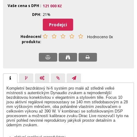
Vaše cena s DPH
121 000
Kč
DPH
21%
Prodejci
Hodnocení
Hodnoceno 0x
produktu
Kompletní bezdrátový hi-fi systém pro malé až středně velké
místnosti s autentickým Dynaudio zvukem a nejmodernější
bezdrátovou konektivitou v elegantním a stylovém těle. Focus 10
jsou aktivní regálové reprosoustavy se 140 mm středobasovým a 28
mm výškovým měničem, oba poháněné vlastním zesilovačem o
celkovém výkonu až 390 W. V kombinaci se sofistikovaným DSP
procesorem a možností kalibrace zvuku Dirac Live rozezvučí tyto na
první pohled nevinné reproduktory jakýkoli prostor detailním a
úderným zvukem.