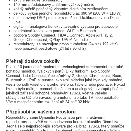
aktivní regálové reproduktory
140 mm středobasový a 28 mm výškový měnič
každý měnič poháněný vlastním digitálním zesilovačem
celkový výkon jednoho reproduktoru až 390 W (280 W + 110 W)
sofistikovaný DSP procesor s možností kalibrace zvuku Dirac
Live
digitální i analogová konektivita včetně výstupu pro subwoofer
bezdrátová konektivita pomocí Wi-Fi a Bluetooth
podpora Spotify Connect, TIDAL Connect, Apple AirPlay 2,
Google Chromecast, QPlay, UPnP, Netradio
reproduktory lze navzájem propojit kabelem (24 bit / 192 kHz)
nebo používat bezdrátově (24 bit / 96 kHz)
Přehrají doslova cokoliv
Focus 10 jsou nabité moderními technologiemi streamování, ale také
bohatou nabídkou fyzických portů. Díky funkcím jako Spotify
Connect, Tidal Connect, Apple AirPlay 2, Google Chromecast, Roon,
Bluetooth a UPnP si pustíte jakoukoli skladbu jaká byla kdy nahrána,
vše z pohodlí vašeho chytrého telefonu, tabletu nebo počítače. Pokud
by i to bylo málo, s pomocí digitálních a analogových vstupů přidáte
jakékoli zařízení schopné přehrávání zvuku, včetně vašeho
stávajícího CD přehrávače, gramofonu, ale také TV nebo počítače.
Vše v magnificentním rozlišení až 24 bit/192 kHz.
Přizpůsobí se vašemu prostoru
Reproduktory série Dynaudio Focus jsou prvními aktivními
reproduktory na světě se zabudovanou korekcí akustiky Dirac Live.
Jedná se o nejpokročilejší software pro kalibraci zvuku, který pomůže
vašim reproduktorům Focus dosáhnout plného potenciálu v jakékoli