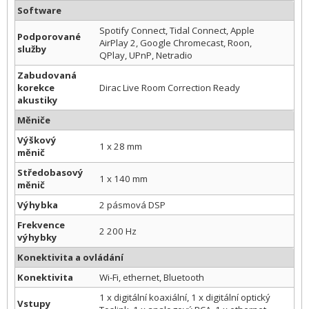
Software
Spotify Connect, Tidal Connect, Apple
Podporované
AirPlay 2, Google Chromecast, Roon,
služby
QPlay, UPnP, Netradio
Zabudovaná
korekce
Dirac Live Room Correction Ready
akustiky
Měniče
Výškový
1 x 28 mm
měnič
Středobasový
1 x 140 mm
měnič
Výhybka
2 pásmová DSP
Frekvence
2 200 Hz
výhybky
Konektivita a ovládání
Konektivita
Wi-Fi, ethernet, Bluetooth
1 x digitální koaxiální, 1 x digitální optický
Vstupy