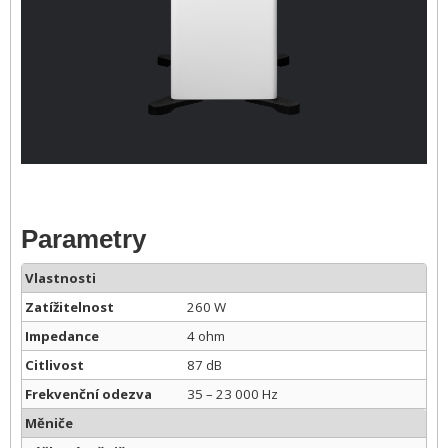
Parametry
Vlastnosti
Zatížitelnost
260 W
Impedance
4 ohm
Citlivost
87 dB
Frekvenční odezva
35 – 23 000 Hz
Měniče