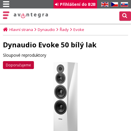
Přihlášení do B2B
EN
CZ
SK
Hlavní strana
Dynaudio
Řady
Evoke
Dynaudio Evoke 50 bílý lak
Sloupové reproduktory
Doporučujeme