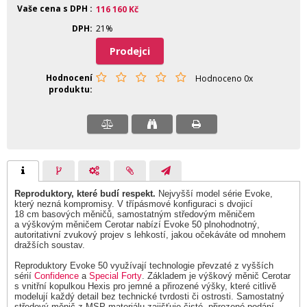
Vaše cena s DPH
116 160
Kč
DPH
21%
Prodejci
Hodnocení
Hodnoceno 0x
produktu
Reproduktory, které budí respekt.
Nejvyšší model série Evoke,
který nezná kompromisy. V třípásmové konfiguraci s dvojicí
18 cm basových měničů, samostatným středovým měničem
a výškovým měničem Cerotar nabízí Evoke 50 plnohodnotný,
autoritativní zvukový projev s lehkostí, jakou očekáváte od mnohem
dražších soustav.
Reproduktory Evoke 50 využívají technologie převzaté z vyšších
sérií
Confidence
a
Special Forty
. Základem je výškový měnič Cerotar
s vnitřní kopulkou Hexis pro jemné a přirozené výšky, které citlivě
modelují každý detail bez technické tvrdosti či ostrosti. Samostatný
středový měnič z MSP materiálu zajišťuje čisté, přirozené podání