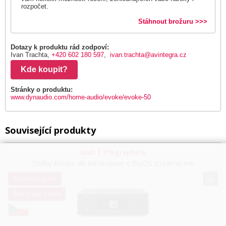
rozpočet.
Stáhnout brožuru >>>
Dotazy k produktu rád zodpoví:
Ivan Trachta,
+420 602 180 597
,
ivan.trachta@avintegra.cz
Kde koupit?
Stránky o produktu:
www.dynaudio.com/home-audio/evoke/evoke-50
Související produkty
NAD T 778 graphite
Dolby Atmos 4K AV receiver s BluOS streamerem
Doporučujeme
BluOS Lab Praha