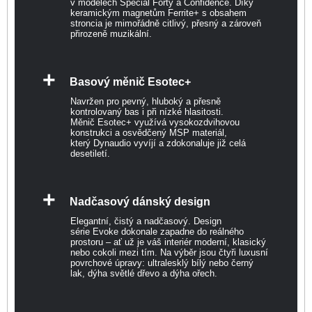
v modelech Special Forty a Confidence. Díky
keramickým magnetům Ferrite+ s obsahem
stroncia je mimořádně citlivý, přesný a zároveň
přirozeně muzikální.
+
Basový měnič Esotec+
Navržen pro pevný, hluboký a přesně
kontrolovaný bas i při nízké hlasitosti.
Měnič Esotec+ využívá vysokozdvihovou
konstrukci a osvědčený MSP materiál,
který Dynaudio vyvíjí a zdokonaluje již celá
desetiletí.
+
Nadčasový dánský design
Elegantní, čistý a nadčasový. Design
série Evoke dokonale zapadne do reálného
prostoru – ať už je váš interiér moderní, klasický
nebo cokoli mezi tím. Na výběr jsou čtyři luxusní
povrchové úpravy: ultralesklý bílý nebo černý
lak, dýha světlé dřevo a dýha ořech.