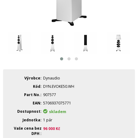
Výrobce
Dynaudio
Kód
DYN.EVOKE50.WH
Part No.
907577
EAN
5706937075771
Dostupnost
skladem
Jednotka
1 pár
Vaše cena bez
96 000
Kč
DPH