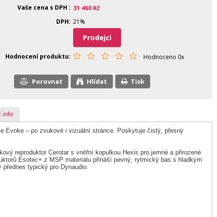
Vaše cena s DPH
31 460
Kč
DPH
21%
Prodejci
Hodnocení produktu
Hodnoceno 0x
Porovnat
Hlídat
Tisk
 info
e Evoke – po zvukové i vizuální stránce. Poskytuje čistý, přesný
kový reproduktor Cerotar s vnitřní kopulkou Hexis pro jemné a přirozené
produktorů Esotec+ z MSP materiálu přináší pevný, rytmický bas s hladkým
 přednes typický pro Dynaudio.