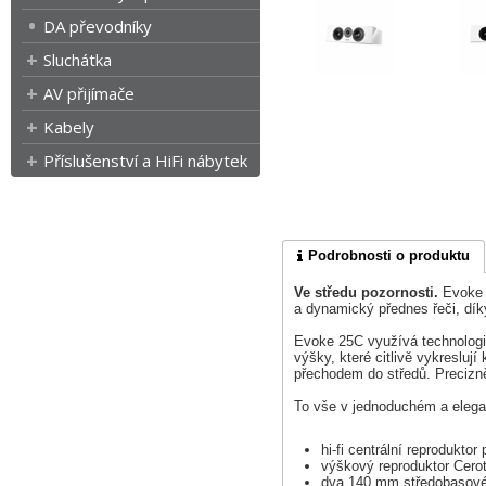
DA převodníky
Sluchátka
AV přijímače
Kabely
Příslušenství a HiFi nábytek
Podrobnosti o produktu
Ve středu pozornosti.
Evoke 2
a dynamický přednes řeči, dík
Evoke 25C využívá technologi
výšky, které citlivě vykresluj
přechodem do středů. Precizn
To vše v jednoduchém a elegan
hi-fi centrální reprodukto
výškový reproduktor Cero
dva 140 mm středobasové