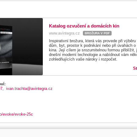
Katalog ozvučení a domácích kin
www.avintegra.cz
BROŽURA V PDF
Inspirativní brožura, která vás provede při výběr
dům, byt, prostor k podnikání nebo při úvahách o
kina. Její cílem je srozumitelnou formou přiblížit,
dnešní moderní technologie a nabídnout vám něko
zohledňujících vaše nároky i rozpočet.
S
ví:
97
,
ivan.trachta@avintegra.cz
o/evoke/evoke-25c