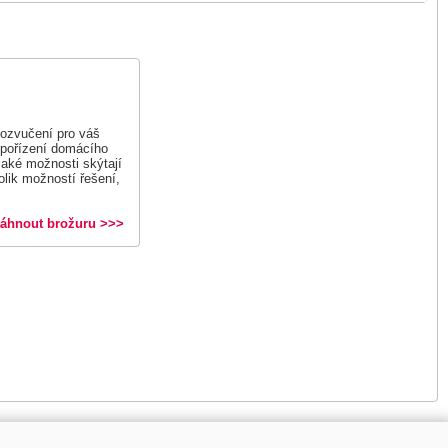
u ozvučení pro váš
 pořízení domácího
 jaké možnosti skýtají
lik možností řešení,
táhnout brožuru >>>