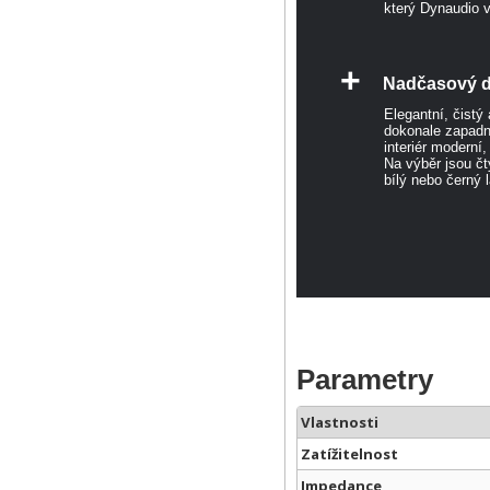
který Dynaudio v
+
Nadčasový d
Elegantní, čistý
dokonale zapadne
interiér moderní
Na výběr jsou čt
bílý nebo černý 
Parametry
Vlastnosti
Zatížitelnost
Impedance