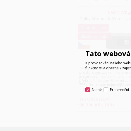
NAD T 778 g
Dolby Atmos 4K AV receiv
Doporučujeme
BluOS Lab Praha
Tato webová 
K provozování našeho webu 
funkčnosti a obecně k zajiš
4K Ultra HD Dolby Atmos AV rec
prostorovým zvukem. Referenč
je špičkovým zařízením pro mo
přehrávání hudby. Efektivní zes
778 představuje nejnovější vývoj
Nutné
Preferenční
81 645
Kč
bez DPH
98 790
Kč
s DPH