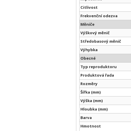
Citlivost
Frekvenční odezva
Měniče
Výškový měnič
Středobasový měnič
Výhybka
Obecné
Typ reproduktoru
Produktová řada
Rozměry
Šířka (mm)
Výška (mm)
Hloubka (mm)
Barva
Hmotnost