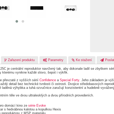
Zařazení produktu
Parametry
Ke stažení
Poslat
5C je centrální reproduktor navržený tak, aby dokonale ladil se zbytkem séri
y kterému vynikne každé slovo, šepot i výkřik.
e převzaté z vyšších sérií
Confidence
a
Special Forty
. Jeho základem je výš
í každý detail bez technické tvrdosti či ostrosti. Dvojice středobasových re
ě laděná výhybka a tuhá ozvučnice zaručují konzistentní a hudebně vyvážený
tním těle ve dvou ultralesklých a dvou přírodních provedeních.
r pro domácí kino ze
série Evoke
tar s hedvábnou kalotou a kopulkou Hexis
 reproduktory z MSP materiálu