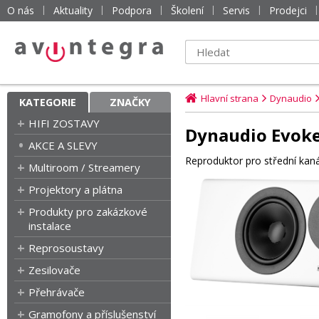
O nás
Aktuality
Podpora
Školení
Servis
Prodejci
Hlavní strana
Dynaudio
KATEGORIE
ZNAČKY
HIFI ZOSTAVY
Dynaudio Evoke 
AKCE A SLEVY
Reproduktor pro střední kaná
Multiroom / Streamery
Projektory a plátna
Produkty pro zakázkové
instalace
Reprosoustavy
Zesilovače
Přehrávače
Gramofony a příslušenství