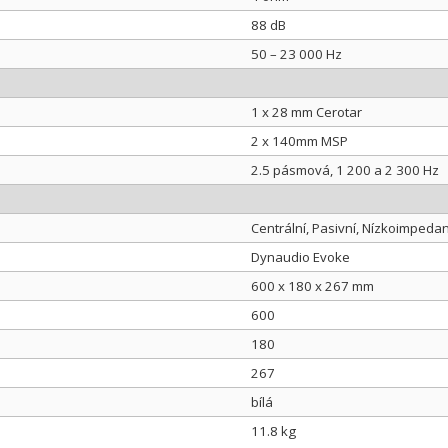
88 dB
50 – 23 000 Hz
1 x 28 mm Cerotar
2 x 140mm MSP
2.5 pásmová, 1 200 a 2 300 Hz
Centrální, Pasivní, Nízkoimpeda
Dynaudio Evoke
600 x 180 x 267 mm
600
180
267
bílá
11.8 kg