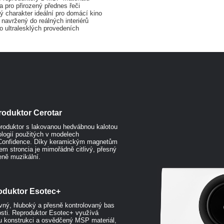
 pro přirozený přednes řeči
ý charakter ideální pro domácí kino
navržený do reálných interiérů
o ultralesklých provedeních
roduktor Cerotar
roduktor s lakovanou hedvábnou kalotou
ologií použitých v modelech
 Confidence. Díky keramickým magnetům
em stroncia je mimořádně citlivý, přesný
eně muzikální.
oduktor Esotec+
vný, hluboký a přesně kontrolovaný bas
itosti. Reproduktor Esotec+ využívá
 konstrukci a osvědčený MSP materiál,