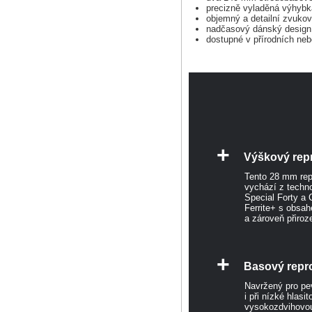
precizně vyladěná výhybka
objemný a detailní zvukov
nadčasový dánský design 
dostupné v přírodních neb
+
Výškový rep
Tento 28 mm rep
vychází z techn
Special Forty a
Ferrite+ s obsah
a zároveň přiroz
+
Basový repr
Navržený pro pe
i při nízké hlas
vysokozdvihovou