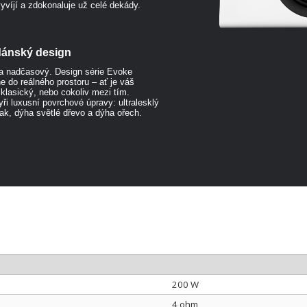
yvíjí a zdokonaluje už celé dekády.
ánský design
 a nadčasový. Design série Evoke
 do reálného prostoru – ať je váš
, klasický, nebo cokoliv mezi tím.
yři luxusní povrchové úpravy: ultralesklý
lak, dýha světlé dřevo a dýha ořech.
200 W
4 ohm