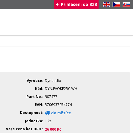
Přihlášení do B2B
EN
CZ
SK
Výrobce
Dynaudio
Kód
DYN.EVOKE25C.WH
Part No.
907477
EAN
5706937074774
Dostupnost
do měsíce
Jednotka
1 ks
Vaše cena bez DPH
26 000
Kč