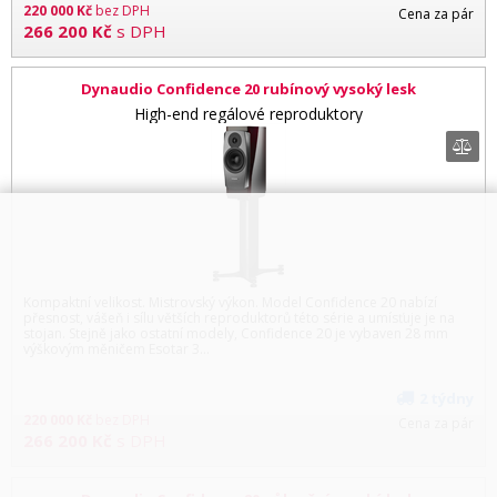
220 000
Kč
bez DPH
Cena za pár
266 200
Kč
s DPH
Dynaudio Confidence 20 rubínový vysoký lesk
High-end regálové reproduktory
Kompaktní velikost. Mistrovský výkon. Model Confidence 20 nabízí
přesnost, vášeň i sílu větších reproduktorů této série a umísťuje je na
stojan. Stejně jako ostatní modely, Confidence 20 je vybaven 28 mm
výškovým měničem Esotar 3…
2 týdny
220 000
Kč
bez DPH
Cena za pár
266 200
Kč
s DPH