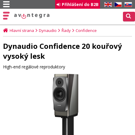
Přihlášení do B2B
EN
CZ
SK
Hlavní strana
Dynaudio
Řady
Confidence
Dynaudio Confidence 20 kouřový
vysoký lesk
High-end regálové reproduktory