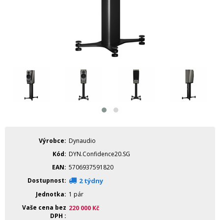
Výrobce
Dynaudio
Kód
DYN.Confidence20.SG
EAN
5706937591820
Dostupnost
2 týdny
Jednotka
1 pár
Vaše cena bez
220 000
Kč
DPH