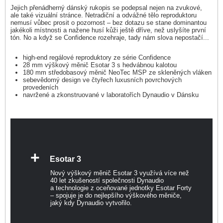
Jejich přenádherný dánský rukopis se podepsal nejen na zvukové,
ale také vizuální stránce. Netradiční a odvážné tělo reproduktoru
nemusí vůbec prosit o pozornost – bez dotazu se stane dominantou
jakékoli místnosti a nažene husí kůži ještě dříve, než uslyšíte první
tón. No a když se Confidence rozehraje, tady nám slova nepostačí...
high-end regálové reproduktory ze série Confidence
28 mm výškový měnič Esotar 3 s hedvábnou kalotou
180 mm středobasový měnič NeoTec MSP ze skleněných vláken
sebevědomý design ve čtyřech luxusních povrchových
provedeních
navržené a zkonstruované v laboratořích Dynaudio v Dánsku
+
Esotar 3
Nový výškový měnič Esotar 3 využívá více než
40 let zkušeností společnosti Dynaudio
a technologie z oceňované jednotky Esotar Forty
– spojuje je do nejlepšího výškového měniče,
jaký kdy Dynaudio vytvořilo.