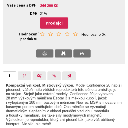
Vaše cena s DPH
266 200
Kč
DPH
21%
Prodejci
Hodnocení
Hodnoceno 0x
produktu
Kompaktní velikost. Mistrovský výkon.
Model Confidence 20 nabízí
přesnost, vášeň i sílu větších reproduktorů této série a umísťuje je
na stojan. Stejně jako ostatní modely, Confidence 20 je vybaven
28 mm výškovým měničem Esotar 3 s měkkou kupolí, jakož
i vylepšeným 180 mm basovým měničem NeoTec MSP s inovativním
basovým portem směřujícím dolů. Oba měniče se vyznačují
dramatickým zlepšením v oblasti proudění vzduchu, materiálu
a tloušťky membrán, ale také síly neodymových magnetů.
Výsledkem je reproduktor, který zní přesně tak, jako váš oblíbený
interpret. Nic víc, nic méně.