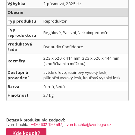
Výhybka
2-pásmová, 2325 Hz
Obecné
Typ produktu
Reproduktor
Typ
Regálové, Pasivní, Nízkoimpedanční
reproduktoru
Produktová
Dynaudio Confidence
řada
223 x 520 x 414 mm, 223 x 520 x 444 mm
Rozměry
(s nožičkami a mřížkou)
Dostupná
světlé dřevo, rubínový vysoký lesk,
provedení
půlnoční vysoký lesk, kouřový vysoký lesk
Barva
černá, šedá
Hmotnost
27 kg
Dotazy k produktu rád zodpoví:
Ivan Trachta,
+420 602 180 597
,
ivan.trachta@avintegra.cz
Kde koupit?