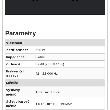
Parametry
Vlastnosti
Zatížitelnost
250 W
Impedance
6 ohm
Citlivost
87 dB (2.83 V / 1 m)
Frekvenční
42 – 22 000 Hz
odezva
Měniče
Výškový
1 x 28 mm Esotar 3
měnič
Středobasový
1 x 180 mm NeoTec MSP
měnič