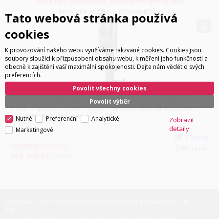
Dynaudio Confidence 20 půlnoční vysoký lesk
High-end regálové reproduktory
Tato webová stránka používá
cookies
K provozování našeho webu využíváme takzvané cookies. Cookies jsou
soubory sloužící k přizpůsobení obsahu webu, k měření jeho funkčnosti a
obecně k zajištění vaší maximální spokojenosti. Dejte nám vědět o svých
preferencích.
Povolit všechny cookies
Kompaktní velikost. Mistrovský výkon. Model Confidence 20 nabízí
přesnost, vášeň i sílu větších reproduktorů této série a umísťuje je na
Povolit výběr
stojan. Stejně jako ostatní modely, Confidence 20 je vybaven 28 mm
výškovým měničem Esotar 3…
Nutné
Preferenční
Analytické
Zobrazit
detaily
Marketingové
2 týdny
220 000
Kč
bez DPH
Cena za pár
266 200
Kč
s DPH
ivan.trachta@avintegra.cz
+420 602 180
Distribuce: Ivan Trachta,
,
597