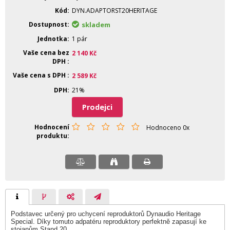
Kód
DYN.ADAPTORST20HERITAGE
Dostupnost
skladem
Jednotka
1 pár
Vaše cena bez
2 140
Kč
DPH
Vaše cena s DPH
2 589
Kč
DPH
21%
Prodejci
Hodnocení
Hodnoceno 0x
produktu
Podstavec určený pro uchycení reproduktorů Dynaudio Heritage
Special. Díky tomuto adpatéru reproduktory perfektně zapasují ke
stojanům Stand 20.