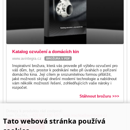
Katalog ozvučení a domácích kin
www.avintegra.cz
BROŽURA V PDF
Inspirativní brožura, která vás provede při výběru ozvučení pro
váš dům, byt, prostor k podnikání nebo při úvahách o pořízení
domácího kina. Její cílem je srozumitelnou formou přiblížit,
jaké možnosti skýtají dnešní moderní technologie a nabídnout
vám několik možností řešení, zohledňujících vaše nároky i
rozpočet.
Stáhnout brožuru >>>
Dotazy k produktu rád zodpoví:
Ivan Trachta,
+420 602 180 597
,
ivan.trachta@avintegra.cz
Tato webová stránka používá
Kde koupit?