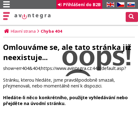
Přihlášení do B2B
EN
CZ
SK
Hlavní strana
Chyba 404
Omlouváme se, ale tato stránka již
neexistuje...
show=err404&404;https://www.avintegra.cz:443/default.asp?
Stránku, kterou hledáte, jsme pravděpodobně smazali,
přejmenovali, nebo momentálně není k dispozici.
Hledáte-li něco konkrétního, použijte vyhledávání nebo
přejděte na úvodní stránku.