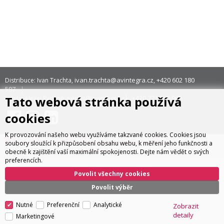
ivan.trachta@avintegra.cz
+420 602 180
Distribuce: Ivan Trachta,
,
597
Tato webová stránka používá
servis@avintegra.sk
+420 771 140 900
Servis: Alexej Rydzoň,
,
cookies
K provozování našeho webu využíváme takzvané cookies. Cookies jsou
© 2026 AV Integra CZ s.r.o. Všechna práva vyhrazena
soubory sloužící k přizpůsobení obsahu webu, k měření jeho funkčnosti a
CyberSoft s.r.o.
Technické řešení © 2026
obecně k zajištění vaší maximální spokojenosti. Dejte nám vědět o svých
preferencích.
Povolit všechny cookies
Povolit výběr
Nutné
Preferenční
Analytické
Zobrazit
detaily
Marketingové