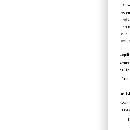
úprava
systém
je výs
identi
proces
perfek
Lepší
Aplika
nejlép
účinn
Uniká
RoomP
nastav