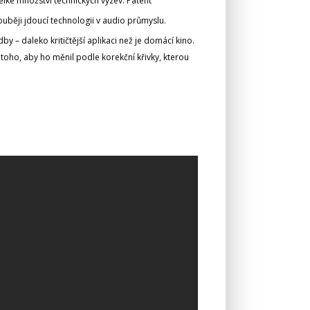
elké množství technických výzev. Patent
uběji jdoucí technologii v audio průmyslu.
y – daleko kritičtější aplikaci než je domácí kino.
toho, aby ho měnil podle korekční křivky, kterou