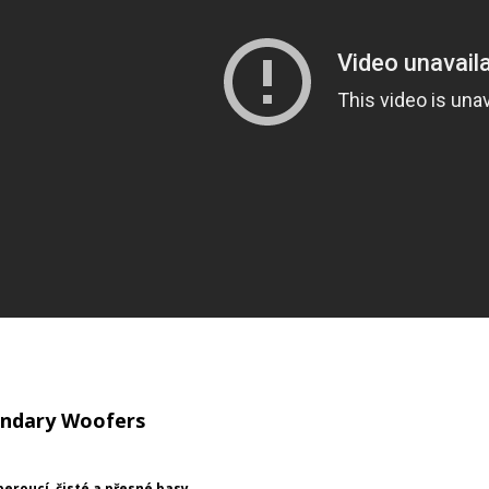
ndary Woofers
eroucí, čisté a přesné basy