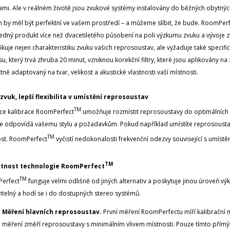
mi. Ale v reálném životě jsou zvukové systémy instalovány do běžných obytných
 by měl být perfektní ve vašem prostředí – a můžeme slíbit, že bude. RoomPer
ledný produkt více než dvacetiletého působení na poli výzkumu zvuku a vývoje zvu
fikuje nejen charakteristiku zvuku vašich reprosoustav, ale vyžaduje také specifi
u, který trvá zhruba 20 minut, vzniknou korekční filtry, které jsou aplikovány na 
tně adaptovaný na tvar, velikost a akustické vlastnosti vaší místnosti.
 zvuk, lepší flexibilita v umístění reprosoustav
TM
ce kalibrace RoomPerfect
umožňuje rozmístit reprosoustavy do optimálních po
e odpovídá vašemu stylu a požadavkům. Pokud například umístíte reprosoustavu
TM
ost. RoomPerfect
vyčistí nedokonalosti frekvenční odezvy související s umíst
TM
tnost technologie RoomPerfect
TM
erfect
funguje velmi odlišně od jiných alternativ a poskytuje jinou úroveň vý
itelný a hodí se i do dostupných stereo systémů.
Měření hlavních reprosoustav.
První měření RoomPerfectu míří kalibrační 
měření změří reprosoustavy s minimálním vlivem místnosti. Pouze tímto přím