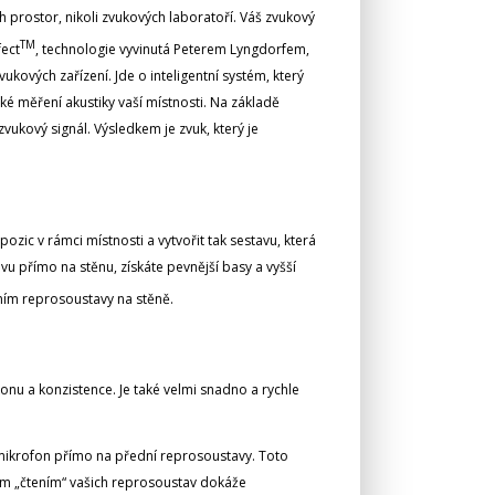
 prostor, nikoli zvukových laboratoří. Váš zvukový
TM
fect
, technologie vyvinutá Peterem Lyngdorfem,
kových zařízení. Jde o inteligentní systém, který
cké měření akustiky vaší místnosti. Na základě
zvukový signál. Výsledkem je zvuk, který je
zic v rámci místnosti a vytvořit tak sestavu, která
 přímo na stěnu, získáte pevnější basy a vyšší
ěním reprosoustavy na stěně.
konu a konzistence. Je také velmi snadno a rychle
mikrofon přímo na přední reprosoustavy. Toto
ým „čtením“ vašich reprosoustav dokáže