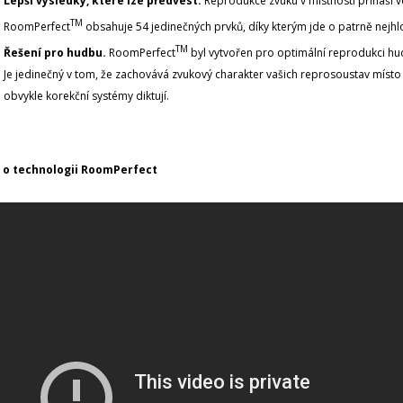
Lepší výsledky, které lze předvést.
Reprodukce zvuku v místnosti přináší v
TM
RoomPerfect
obsahuje 54 jedinečných prvků, díky kterým jde o patrně nejhlo
TM
Řešení pro hudbu.
RoomPerfect
byl vytvořen pro optimální reprodukci hudb
Je jedinečný v tom, že zachovává zvukový charakter vašich reprosoustav místo 
obvykle korekční systémy diktují.
 o technologii RoomPerfect