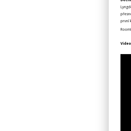
Lyngdo
přesn
první 
RoomP
Video