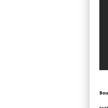
Bou
Dechb