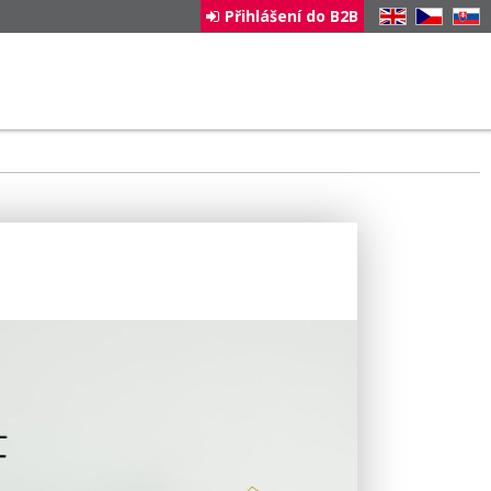
Přihlášení do B2B
EN
CZ
SK