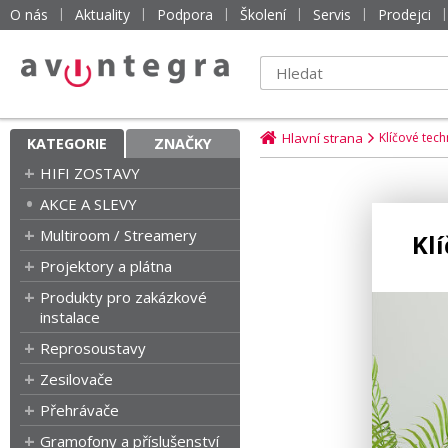
O nás
Aktuality
Podpora
Školení
Servis
Prodejci
Hlavní strana
Klíčové tec
KATEGORIE
ZNAČKY
HIFI ZOSTAVY
AKCE A SLEVY
Multiroom / Streamery
Kl
Projektory a plátna
Produkty pro zakázkové
instalace
Reprosoustavy
Zesilovače
Přehrávače
Gramofony a příslušenství