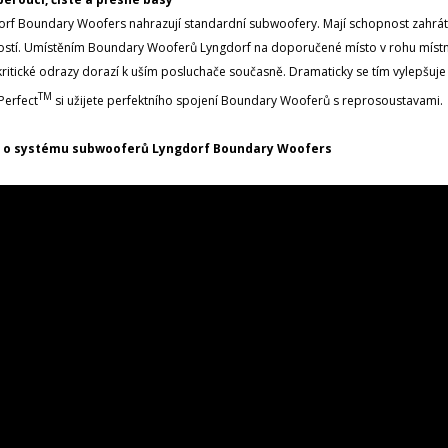
rf Boundary Woofers nahrazují standardní subwoofery. Mají schopnost zahrát n
ostí. Umístěním Boundary Wooferů Lyngdorf na doporučené místo v rohu místno
kritické odrazy dorazí k uším posluchače současně. Dramaticky se tím vylepšuje
TM
erfect
si užijete perfektního spojení Boundary Wooferů s reprosoustavami.
 o systému subwooferů Lyngdorf Boundary Woofers