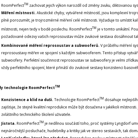
TM
RoomPerfect
zachovat jejich výkon narozdíl od změny zvuku, diktovanou sy
Měření místnosti.
Akustické chyby, vytvářené místností, jsou komplexní tro
plně porozumět, je trojrozměrné měření celé místnosti. Vyžaduje to umístit kal
TM
místnosti, nejen tedy v bodě poslechu. RoomPerfect
je v tomto unikátní. Po
požadované odezvy vašich reprosoustav může zvukové sestava dosáhnout tak
Kombinované měření reprosoustav a subwooferů.
V průběhu měření sys
reprosoustavy měřen ve spojení s každým subwooferem. Tento přístup vytvář
subwoofery. Perfektní součinnost reprosoustav se subwoofery je velmi zříd
vždy perfektního spojení, které přináší do zvukové sestavy konzistenci basov
TM
y technologie RoomPerfect
TM
Konzistence a klid na duši.
Technologie RoomPerfect
dosahuje nejlepšíh
zajišťuje, že stejně kvalitní reprodukce může být dosažena v jakékoli místnosti
zvláštního technického školení uživatele.
TM
Jistota.
RoomPerfect
je nedílnou součástí toho, proč systémy Lyngdorf umo
nejnáročnější posluchače, hudebníky a kritiky jak ve stereo sestavách, tak dom