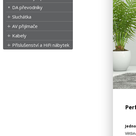
DA převodníky
Sluchátka
AV přijímače
Kabely
Příslušenství a HiFi nábytek
Per
Jedno
Většin