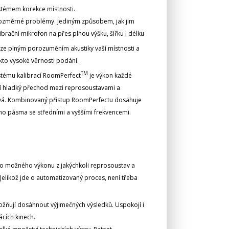
stémem korekce místnosti.
jrozměrné problémy. Jediným způsobem, jak jim
ibrační mikrofon na přes plnou výšku, šířku i délku
uze plným porozuměním akustiky vaší místnosti a
to vysoké věrnosti podání.
TM
tému kalibrací RoomPerfect
je výkon každé
í hladký přechod mezi reprosoustavami a
kavá. Kombinovaný přístup RoomPerfectu dosahuje
ého pásma se středními a vyššími frekvencemi.
o možného výkonu z jakýchkoli reprosoustav a
. Jelikož jde o automatizovaný proces, není třeba
žňují dosáhnout výjimečných výsledků. Uspokojí i
ácích kinech.