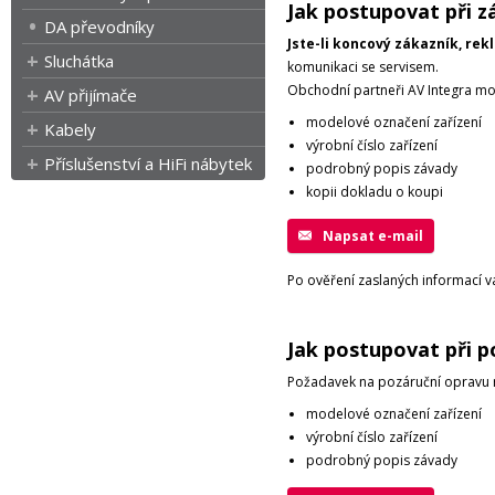
Jak postupovat při z
DA převodníky
Jste-li koncový zákazník, rek
Sluchátka
komunikaci se servisem.
Obchodní partneři AV Integra moh
AV přijímače
modelové označení zařízení
Kabely
výrobní číslo zařízení
Příslušenství a HiFi nábytek
podrobný popis závady
kopii dokladu o koupi
Napsat e-mail
Po ověření zaslaných informací 
Jak postupovat při p
Požadavek na pozáruční opravu n
modelové označení zařízení
výrobní číslo zařízení
podrobný popis závady