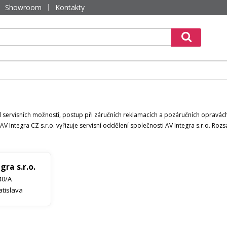
Showroom
Kontakty
 servisních možností, postup při záručních reklamacích a pozáručních opravách 
AV Integra CZ s.r.o. vyřizuje servisní oddělení společnosti AV Integra s.r.o. Ro
gra s.r.o.
40/A
atislava