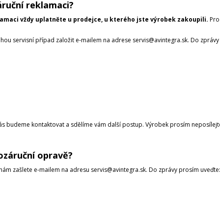
áruční reklamaci?
lamaci vždy uplatněte u prodejce, u kterého jste výrobek zakoupili.
Prod
ou servisní případ založit e-mailem na adrese servis@avintegra.sk. Do zprávy
vás budeme kontaktovat a sdělíme vám další postup. Výrobek prosím neposílejt
ozáruční opravě?
ám zašlete e-mailem na adresu servis@avintegra.sk. Do zprávy prosím uveďte