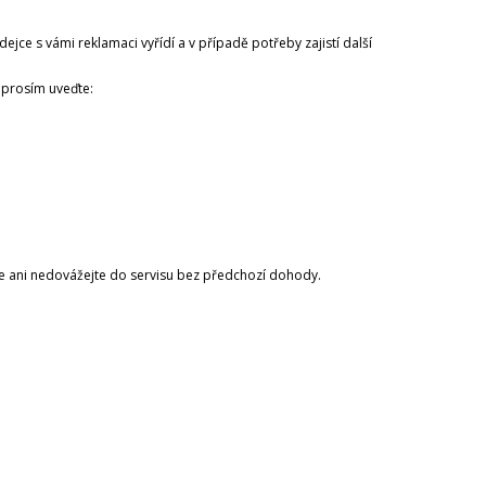
ejce s vámi reklamaci vyřídí a v případě potřeby zajistí další
 prosím uveďte:
e ani nedovážejte do servisu bez předchozí dohody.
: