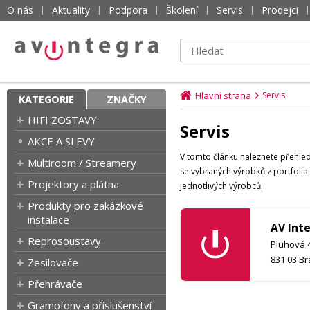
O nás
Aktuality
Podpora
Školení
Servis
Prodejci
Hlavní strana
Servis
KATEGORIE
ZNAČKY
HIFI ZOSTAVY
Servis
AKCE A SLEVY
V tomto článku naleznete přehled
Multiroom / Streamery
se vybraných výrobků z portfolia 
Projektory a plátna
jednotlivých výrobců.
Produkty pro zakázkové
instalace
AV Inte
Reprosoustavy
Pluhová 
831 03 Br
Zesilovače
Přehrávače
Gramofony a příslušenství