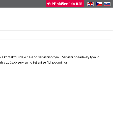
Přihlášení do B2B
EN
CZ
SK
a kontaktní údaje našeho servisního týmu. Servisní požadavky týkající
zsah a způsob servisního řešení se řídí podmínkami