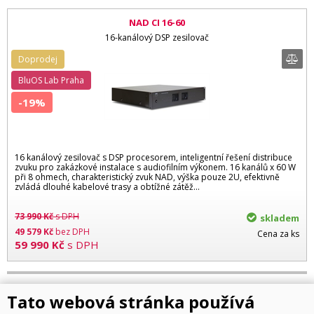
NAD CI 16-60
16-kanálový DSP zesilovač
Doprodej
BluOS Lab Praha
-19%
16 kanálový zesilovač s DSP procesorem, inteligentní řešení distribuce
zvuku pro zakázkové instalace s audiofilním výkonem. 16 kanálů x 60 W
při 8 ohmech, charakteristický zvuk NAD, výška pouze 2U, efektivně
zvládá dlouhé kabelové trasy a obtížné zátěž...
73 990
Kč
s DPH
skladem
49 579
Kč
bez DPH
Cena za ks
59 990
Kč
s DPH
Tato webová stránka používá