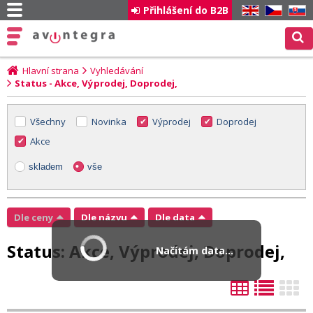
Přihlášení do B2B
EN
CZ
SK
Hlavní strana
Vyhledávání
Status - Akce, Výprodej, Doprodej,
Všechny
Novinka
Výprodej
Doprodej
Akce
skladem
vše
Dle ceny
Dle názvu
Dle data
Status:
Akce, Výprodej, Doprodej,
Načítám data...