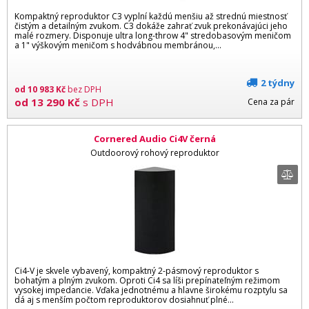
Kompaktný reproduktor C3 vyplní každú menšiu až strednú miestnosť
čistým a detailným zvukom. C3 dokáže zahrať zvuk prekonávajúci jeho
malé rozmery. Disponuje ultra long-throw 4" stredobasovým meničom
a 1" výškovým meničom s hodvábnou membránou,...
2 týdny
od
10 983
Kč
bez DPH
od
13 290
Kč
s DPH
Cena za pár
Cornered Audio Ci4V černá
Outdoorový rohový reproduktor
Ci4-V je skvele vybavený, kompaktný 2-pásmový reproduktor s
bohatým a plným zvukom. Oproti Ci4 sa líši prepínateľným režimom
vysokej impedancie. Vďaka jednotnému a hlavne širokému rozptylu sa
dá aj s menším počtom reproduktorov dosiahnuť plné...