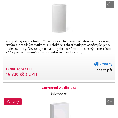
Kompaktný reproduktor C3 vyplní každú menšiu až strednú miestnosť
čistým a detailným zvukom. C3 dokáže zahrať zvuk prekonávajúci jeho
malé rozmery. Disponuje ultra long-throw 4" stredobasovým meničom
a 1" výškovým meničom s hodvábnou membránou,...
2 týdny
13 901
Kč
bez DPH
Cena za pár
16 820
Kč
s DPH
Cornered Audio C8S
Subwoofer
varianty