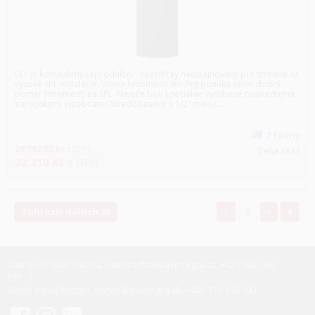
LS1 je kompaktný reproduktor, špecificky nadizajnovaný pre stredné až
vysoké SPL inštalácie. Vďaka hmotnosti len 7kg ponúka veľmi dobrý
pomer hmotnosti na SPL. Meniče boli špeciálne vyrobené poprednými
európskymi výrobcami. Stredobasový 6 1/2" menič...
2 týdny
26 702
Kč
bez DPH
Cena za ks
32 310
Kč
s DPH
Zobrazit dalších 20
1
2
ivan.trachta@avintegra.cz
+420 602 180
Distribuce: Ivan Trachta,
,
597
servis@avintegra.sk
+420 771 140 900
Servis: Alexej Rydzoň,
,