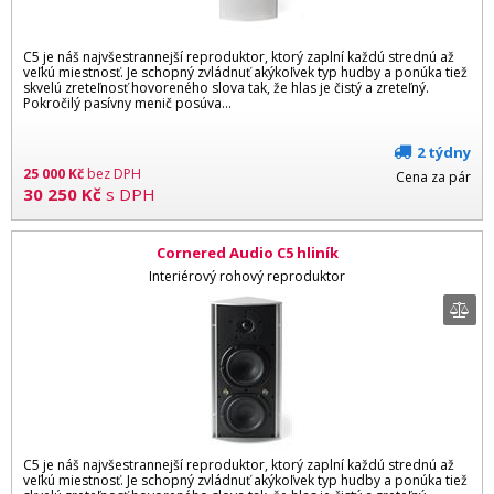
C5 je náš najvšestrannejší reproduktor, ktorý zaplní každú strednú až
veľkú miestnosť. Je schopný zvládnuť akýkoľvek typ hudby a ponúka tiež
skvelú zreteľnosť hovoreného slova tak, že hlas je čistý a zreteľný.
Pokročilý pasívny menič posúva...
2 týdny
25 000
Kč
bez DPH
Cena za pár
30 250
Kč
s DPH
Cornered Audio C5 hliník
Interiérový rohový reproduktor
C5 je náš najvšestrannejší reproduktor, ktorý zaplní každú strednú až
veľkú miestnosť. Je schopný zvládnuť akýkoľvek typ hudby a ponúka tiež