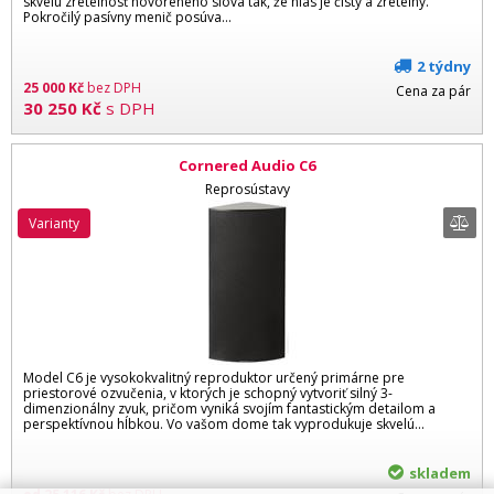
skvelú zreteľnosť hovoreného slova tak, že hlas je čistý a zreteľný.
Pokročilý pasívny menič posúva...
2 týdny
25 000
Kč
bez DPH
Cena za pár
30 250
Kč
s DPH
Cornered Audio C6
Reprosústavy
varianty
Model C6 je vysokokvalitný reproduktor určený primárne pre
priestorové ozvučenia, v ktorých je schopný vytvoriť silný 3-
dimenzionálny zvuk, pričom vyniká svojím fantastickým detailom a
perspektívnou hĺbkou. Vo vašom dome tak vyprodukuje skvelú...
skladem