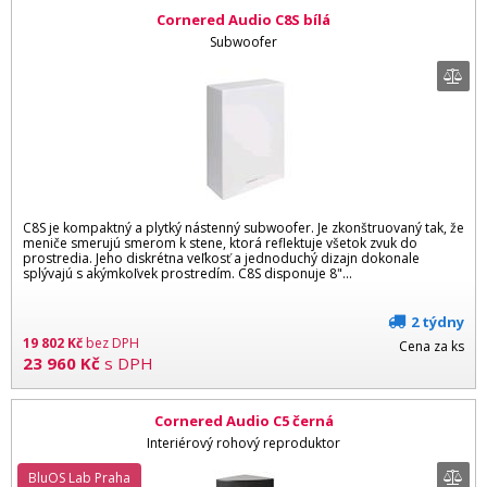
Cornered Audio C8S bílá
Subwoofer
C8S je kompaktný a plytký nástenný subwoofer. Je zkonštruovaný tak, že
meniče smerujú smerom k stene, ktorá reflektuje všetok zvuk do
prostredia. Jeho diskrétna veľkosť a jednoduchý dizajn dokonale
splývajú s akýmkoľvek prostredím. C8S disponuje 8"...
2 týdny
19 802
Kč
bez DPH
Cena za ks
23 960
Kč
s DPH
Cornered Audio C5 černá
Interiérový rohový reproduktor
BluOS Lab Praha