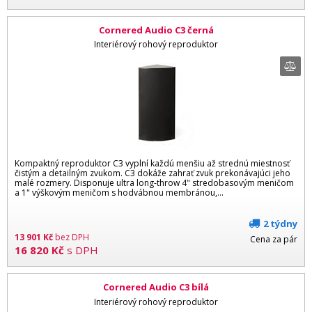
Cornered Audio C3 černá
Interiérový rohový reproduktor
Kompaktný reproduktor C3 vyplní každú menšiu až strednú miestnosť
čistým a detailným zvukom. C3 dokáže zahrať zvuk prekonávajúci jeho
malé rozmery. Disponuje ultra long-throw 4" stredobasovým meničom
a 1" výškovým meničom s hodvábnou membránou,...
2 týdny
13 901
Kč
bez DPH
Cena za pár
16 820
Kč
s DPH
Cornered Audio C3 bílá
Interiérový rohový reproduktor