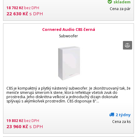
skladem
18 702
Kč
bez DPH
Cena za pár
22 630
Kč
s DPH
Cornered Audio C8S černá
Subwoofer
C8S je kompaktný a plytký nástenný subwoofer. Je zkonštruovaný tak, že
meniče smerujú smerom k stene, ktorá reflektuje všetok zvuk do
prostredia. Jeho diskrétna veľkosť a jednoduchý dizajn dokonale
splývajú s akýmkoľvek prostredím. C8S disponuje 8"...
2 týdny
19 802
Kč
bez DPH
Cena za ks
23 960
Kč
s DPH