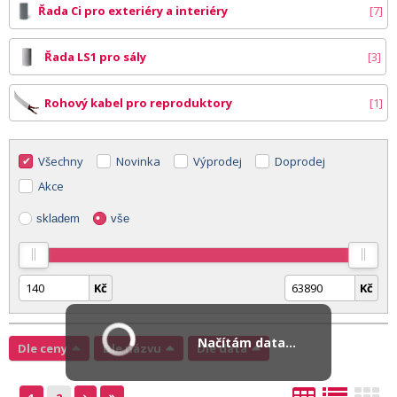
Řada Ci pro exteriéry a interiéry
7
Řada LS1 pro sály
3
Rohový kabel pro reproduktory
1
Všechny
Novinka
Výprodej
Doprodej
Akce
skladem
vše
Kč
Kč
Načítám data...
Dle ceny
Dle názvu
Dle data