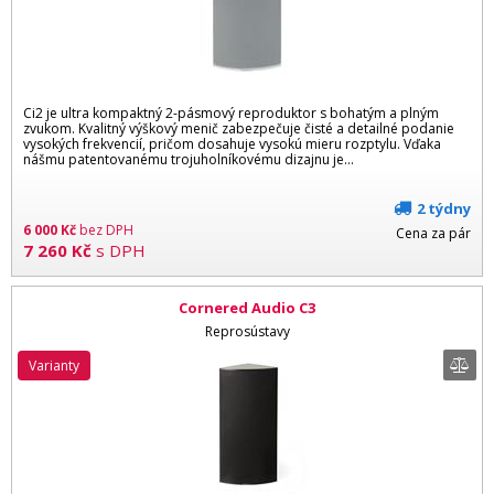
Ci2 je ultra kompaktný 2-pásmový reproduktor s bohatým a plným
zvukom. Kvalitný výškový menič zabezpečuje čisté a detailné podanie
vysokých frekvencií, pričom dosahuje vysokú mieru rozptylu. Vďaka
nášmu patentovanému trojuholníkovému dizajnu je...
2 týdny
6 000
Kč
bez DPH
Cena za pár
7 260
Kč
s DPH
Cornered Audio C3
Reprosústavy
varianty