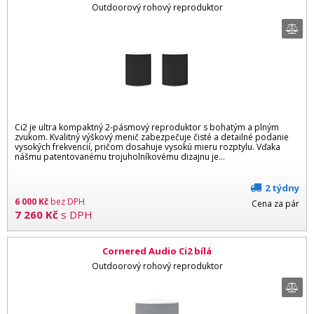
Outdoorový rohový reproduktor
Ci2 je ultra kompaktný 2-pásmový reproduktor s bohatým a plným
zvukom. Kvalitný výškový menič zabezpečuje čisté a detailné podanie
vysokých frekvencií, pričom dosahuje vysokú mieru rozptylu. Vďaka
nášmu patentovanému trojuholníkovému dizajnu je...
2 týdny
6 000
Kč
bez DPH
Cena za pár
7 260
Kč
s DPH
Cornered Audio Ci2 bílá
Outdoorový rohový reproduktor