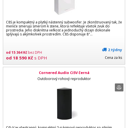
C8S je kompaktný a plytký nástenný subwoofer. Je zkonštruovaný tak, že
meniče smerujú smerom k stene, ktorá reflektuje všetok zvuk do
prostredia. Jeho diskrétna veľkosť a jednoduchý dizajn dokonale
splývajú s akýmkoľvek prostredím. C8S disponuje 8"...
2 týdny
od
15 364
Kč
bez DPH
od
18 590
Kč
s DPH
Cena za ks
Cornered Audio Ci5V černá
Outdoorový rohový reproduktor
Ci5-V je všestranný, kompaktný 2-pásmový reproduktor so silným