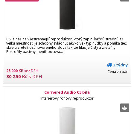
C5 je náš najvšestrannejší reproduktor, ktorý zaplní každú strednú až
veľkú miestnosť. Je schopný zvládnuť akýkoľvek typ hudby a ponúka tiež
skvelú zreteľnosť hovoreného slova tak, že hlas je čistý a zreteľný.
Pokročilý pasívny menič posúva...
2 týdny
25 000
Kč
bez DPH
Cena za pár
30 250
Kč
s DPH
Cornered Audio C5 bílá
Interiérový rohový reproduktor