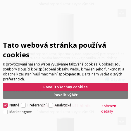
Rohový reproduktor s vysokým SPL
Tato webová stránka používá
cookies
LS1 je kompaktný reproduktor, špecificky nadizajnovaný pre stredné až
vysoké SPL inštalácie. Vďaka hmotnosti len 7kg ponúka veľmi dobrý
pomer hmotnosti na SPL. Meniče boli špeciálne vyrobené poprednými
K provozování našeho webu využíváme takzvané cookies. Cookies jsou
európskymi výrobcami. Stredobasový 6 1/2" menič...
soubory sloužící k přizpůsobení obsahu webu, k měření jeho funkčnosti a
obecně k zajištění vaší maximální spokojenosti. Dejte nám vědět o svých
preferencích.
2 týdny
26 702
Kč
bez DPH
Cena za ks
Povolit všechny cookies
32 310
Kč
s DPH
Povolit výběr
Nutné
Preferenční
Analytické
Cornered Audio LS1 hliník
Zobrazit
detaily
Marketingové
Rohový reproduktor s vysokým SPL