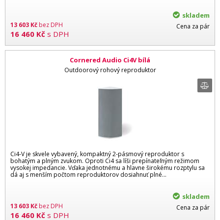
skladem
13 603
Kč
bez DPH
Cena za pár
16 460
Kč
s DPH
Cornered Audio Ci4V bílá
Outdoorový rohový reproduktor
Ci4-V je skvele vybavený, kompaktný 2-pásmový reproduktor s
bohatým a plným zvukom. Oproti Ci4 sa líši prepínateľným režimom
vysokej impedancie. Vďaka jednotnému a hlavne širokému rozptylu sa
dá aj s menším počtom reproduktorov dosiahnuť plné...
skladem
13 603
Kč
bez DPH
Cena za pár
16 460
Kč
s DPH