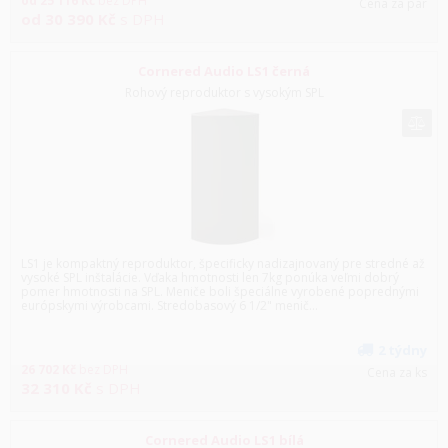
od
25 116
Kč
bez DPH
Cena za pár
od
30 390
Kč
s DPH
Cornered Audio LS1 černá
Rohový reproduktor s vysokým SPL
LS1 je kompaktný reproduktor, špecificky nadizajnovaný pre stredné až
vysoké SPL inštalácie. Vďaka hmotnosti len 7kg ponúka veľmi dobrý
pomer hmotnosti na SPL. Meniče boli špeciálne vyrobené poprednými
európskymi výrobcami. Stredobasový 6 1/2" menič...
2 týdny
26 702
Kč
bez DPH
Cena za ks
32 310
Kč
s DPH
Cornered Audio LS1 bílá