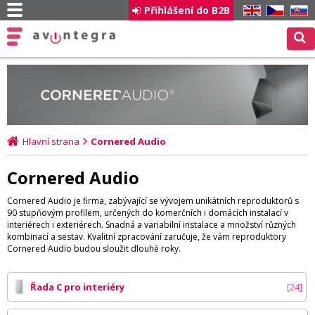
Přihlášení do B2B
EN
CZ
SK
Hlavní strana
Cornered Audio
Cornered Audio
Cornered Audio je firma, zabývající se vývojem unikátních reproduktorů s
90 stupňovým profilem, určených do komerčních i domácích instalací v
interiérech i exteriérech. Snadná a variabilní instalace a množství různých
kombinací a sestav. Kvalitní zpracování zaručuje, že vám reproduktory
Cornered Audio budou sloužit dlouhé roky.
Řada C pro interiéry
24