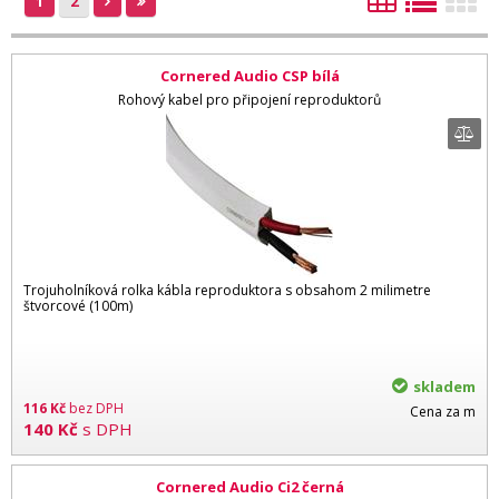
1
2
Cornered Audio CSP bílá
Rohový kabel pro připojení reproduktorů
Trojuholníková rolka kábla reproduktora s obsahom 2 milimetre
štvorcové (100m)
skladem
116
Kč
bez DPH
Cena za m
140
Kč
s DPH
Cornered Audio Ci2 černá