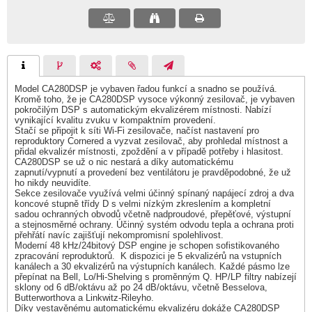
Model CA280DSP je vybaven řadou funkcí a snadno se používá.
Kromě toho, že je CA280DSP vysoce výkonný zesilovač, je vybaven
pokročilým DSP s automatickým ekvalizérem místnosti. Nabízí
vynikající kvalitu zvuku v kompaktním provedení.
Stačí se připojit k síti Wi-Fi zesilovače, načíst nastavení pro
reproduktory Cornered a vyzvat zesilovač, aby prohledal místnost a
přidal ekvalizér místnosti, zpoždění a v případě potřeby i hlasitost.
CA280DSP se už o nic nestará a díky automatickému
zapnutí/vypnutí a provedení bez ventilátoru je pravděpodobné, že už
ho nikdy neuvidíte.
Sekce zesilovače využívá velmi účinný spínaný napájecí zdroj a dva
koncové stupně třídy D s velmi nízkým zkreslením a kompletní
sadou ochranných obvodů včetně nadproudové, přepěťové, výstupní
a stejnosměrné ochrany. Účinný systém odvodu tepla a ochrana proti
přehřátí navíc zajišťují nekompromisní spolehlivost.
Moderní 48 kHz/24bitový DSP engine je schopen sofistikovaného
zpracování reproduktorů. K dispozici je 5 ekvalizérů na vstupních
kanálech a 30 ekvalizérů na výstupních kanálech. Každé pásmo lze
přepínat na Bell, Lo/Hi-Shelving s proměnným Q. HP/LP filtry nabízejí
sklony od 6 dB/oktávu až po 24 dB/oktávu, včetně Besselova,
Butterworthova a Linkwitz-Rileyho.
Díky vestavěnému automatickému ekvalizéru dokáže CA280DSP