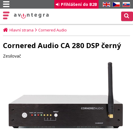
Přihlášení do B2B
EN
CZ
SK
Hlavní strana
Cornered Audio
Cornered Audio CA 280 DSP černý
Zesilovač