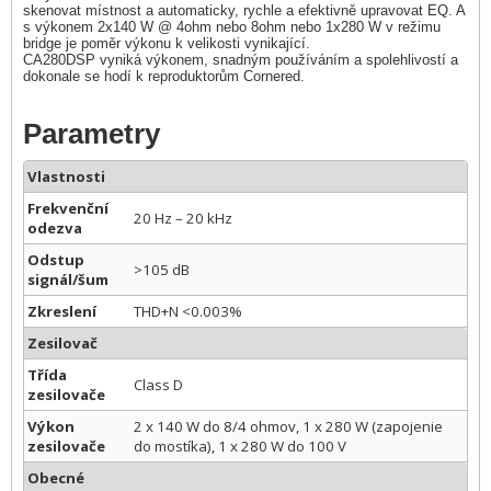
skenovat místnost a automaticky, rychle a efektivně upravovat EQ. A
s výkonem 2x140 W @ 4ohm nebo 8ohm nebo 1x280 W v režimu
bridge je poměr výkonu k velikosti vynikající.
CA280DSP vyniká výkonem, snadným používáním a spolehlivostí a
dokonale se hodí k reproduktorům Cornered.
Parametry
Vlastnosti
Frekvenční
20 Hz – 20 kHz
odezva
Odstup
>105 dB
signál/šum
Zkreslení
THD+N <0.003%
Zesilovač
Třída
Class D
zesilovače
Výkon
2 x 140 W do 8/4 ohmov, 1 x 280 W (zapojenie
zesilovače
do mostíka), 1 x 280 W do 100 V
Obecné