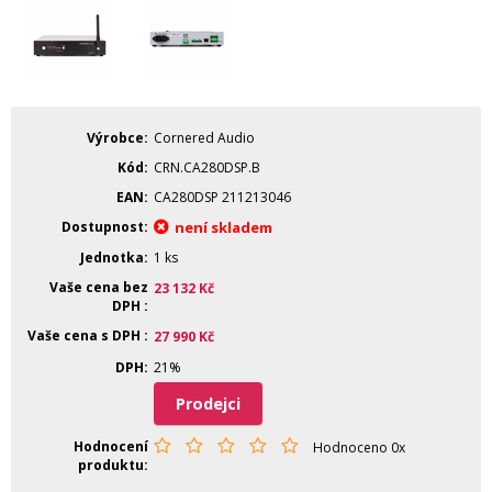
Výrobce
Cornered Audio
Kód
CRN.CA280DSP.B
EAN
CA280DSP 211213046
Dostupnost
není skladem
Jednotka
1 ks
Vaše cena bez
23 132
Kč
DPH
Vaše cena s DPH
27 990
Kč
DPH
21%
Prodejci
Hodnocení
Hodnoceno 0x
produktu