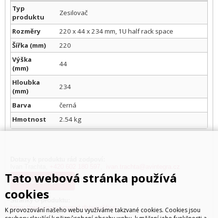
Typ
Zesilovač
produktu
Rozměry
220 x 44 x 234 mm, 1U half rack space
Šířka (mm)
220
Výška
44
(mm)
Hloubka
234
(mm)
Barva
černá
Hmotnost
2.54 kg
Dotazy k produktu rád zodpoví:
Ivan Trachta,
+420 602 180 597
,
ivan.trachta@avintegra.cz
Tato webová stránka používá
Kde koupit?
cookies
Stránky o produktu:
https://www.pro.cornered.dk/amplifiers
K provozování našeho webu využíváme takzvané cookies. Cookies jsou