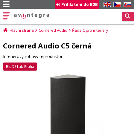
Přihlášení do B2B
EN
CZ
SK
Hlavní strana
Cornered Audio
Řada C pro interiéry
Cornered Audio C5 černá
Interiérový rohový reproduktor
BluOS Lab Praha