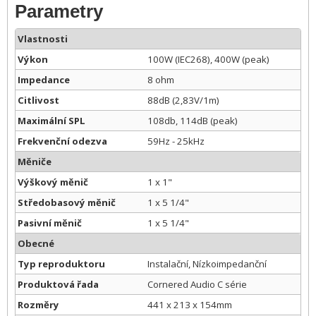
Parametry
Vlastnosti
Výkon
100W (IEC268), 400W (peak)
Impedance
8 ohm
Citlivost
88dB (2,83V/1m)
Maximální SPL
108db, 114dB (peak)
Frekvenční odezva
59Hz - 25kHz
Měniče
Výškový měnič
1 x 1"
Středobasový měnič
1 x 5 1/4"
Pasivní měnič
1 x 5 1/4"
Obecné
Typ reproduktoru
Instalační, Nízkoimpedanční
Produktová řada
Cornered Audio C série
Rozměry
441 x 213 x 154mm