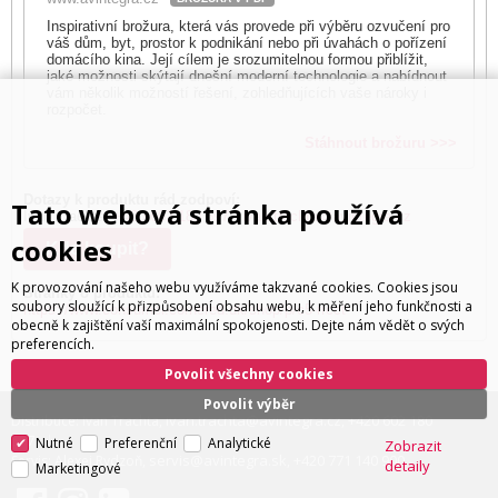
Inspirativní brožura, která vás provede při výběru ozvučení pro
váš dům, byt, prostor k podnikání nebo při úvahách o pořízení
domácího kina. Její cílem je srozumitelnou formou přiblížit,
jaké možnosti skýtají dnešní moderní technologie a nabídnout
vám několik možností řešení, zohledňujících vaše nároky i
rozpočet.
Stáhnout brožuru >>>
Dotazy k produktu rád zodpoví:
Tato webová stránka používá
Ivan Trachta,
+420 602 180 597
,
ivan.trachta@avintegra.cz
cookies
Kde koupit?
K provozování našeho webu využíváme takzvané cookies. Cookies jsou
Stránky o produktu:
soubory sloužící k přizpůsobení obsahu webu, k měření jeho funkčnosti a
https://www.consumer.cornered.dk/shop/p/c5-rrcct
obecně k zajištění vaší maximální spokojenosti. Dejte nám vědět o svých
preferencích.
Povolit všechny cookies
Povolit výběr
ivan.trachta@avintegra.cz
+420 602 180
Distribuce: Ivan Trachta,
,
597
Nutné
Preferenční
Analytické
Zobrazit
servis@avintegra.sk
+420 771 140 900
Servis: Alexej Rydzoň,
,
detaily
Marketingové