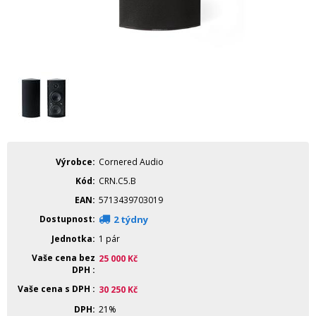
Výrobce
Cornered Audio
Kód
CRN.C5.B
EAN
5713439703019
Dostupnost
2 týdny
Jednotka
1 pár
Vaše cena bez
25 000
Kč
DPH
Vaše cena s DPH
30 250
Kč
DPH
21%