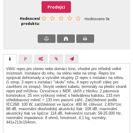
Prodejci
Hodnocení
Hodnoceno 0x
produktu
Větší repro pro stereo nebo domácí kino, vhodné pro středně velké
místnosti. Instalace do rohu, na stěnu nebo na strop. Repro lze
spojovat dohromady a vytvářet skupiny (2 repro s instalací na stěnu
či strop, 3 repro s instalací "okolo" rohu, 4 repro vytvoří válec pro
zavěšení ze stropu). Skryté vedení kabelu, terminály na přední straně
repro pod mřížkou. Ozvučnice z MDF, skříň z hliníku, 2 pásmová
konstrukce, 25 mm výškový měnič s hedvábnou kalotou, 133 mm
středobasový měnič + 133 mm pasivní zářič. Zatížitelnost podle
IEC268: 100 W, zatížitelnost ve špičce: 400 W, citlivost: 2,83V/1m:
88 dB, maximální dlouhodobý akustický tlak: 108 dB, maximální
akustický tlak ve špičce: 114 dB, frekvenční rozsah: 59-25.000 Hz,
nominální impedance: 8 ohmů, hmotnost: 4,1 kg, rozměry:
441x213x154mm.