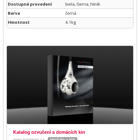
Dostupná provedení
biela, čierna, hliník
Barva
černá
Hmotnost
4.1kg
Katalog ozvučení a domácích kin
www.avintegra.cz
BROŽURA V PDF