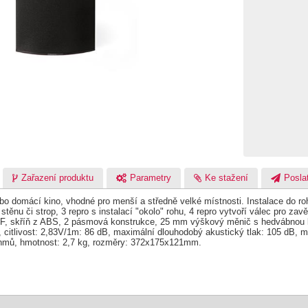
Zařazení produktu
Parametry
Ke stažení
Poslat
bo domácí kino, vhodné pro menší a středně velké místnosti. Instalace do ro
 stěnu či strop, 3 repro s instalací "okolo" rohu, 4 repro vytvoří válec pro za
, skříň z ABS, 2 pásmová konstrukce, 25 mm výškový měnič s hedvábnou ka
, citlivost: 2,83V/1m: 86 dB, maximální dlouhodobý akustický tlak: 105 dB, m
ohmů, hmotnost: 2,7 kg, rozměry: 372x175x121mm.