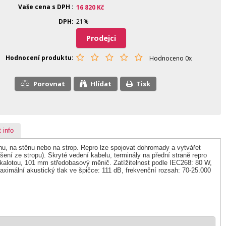
Vaše cena s DPH
16 820
Kč
DPH
21%
Prodejci
Hodnocení produktu
Hodnoceno 0x
Porovnat
Hlídat
Tisk
 info
hu, na stěnu nebo na strop. Repro lze spojovat dohromady a vytvářet
věšení ze stropu). Skryté vedení kabelu, terminály na přední straně repro
lotou, 101 mm středobasový měnič. Zatížitelnost podle IEC268: 80 W,
aximální akustický tlak ve špičce: 111 dB, frekvenční rozsah: 70-25.000