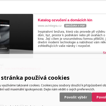
Katalog ozvučení a domácích kin
www.avintegra.cz
BROŽURA V PDF
Inspirativní brožura, která vás provede při výběr
dům, byt, prostor k podnikání nebo při úvahách o
kina. Její cílem je srozumitelnou formou přiblížit,
dnešní moderní technologie a nabídnout vám něko
zohledňujících vaše nároky i rozpočet.
S
ví:
97
,
ivan.trachta@avintegra.cz
stránka používá cookies
využíváme takzvané cookies. Cookies jsou soubory sloužící k přizpůsobení o
.dk/shop/p/c3-lzr6y
tění vaší maximální spokojenosti. Dejte nám vědět o svých preferencích.
Povolit výběr
Povo