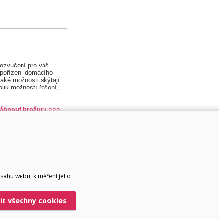
u ozvučení pro váš
 pořízení domácího
 jaké možnosti skýtají
lik možností řešení,
táhnout brožuru >>>
bsahu webu, k měření jeho
lit všechny cookies