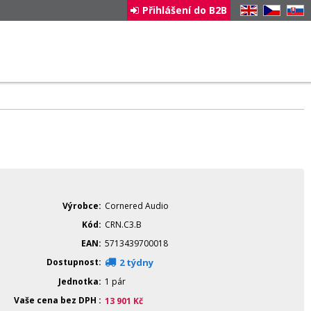
Přihlášení do B2B
EN
CZ
SK
Výrobce
Cornered Audio
Kód
CRN.C3.B
EAN
5713439700018
Dostupnost
2 týdny
Jednotka
1 pár
Vaše cena bez DPH
13 901
Kč