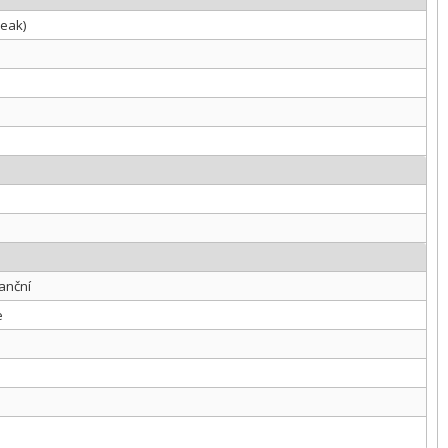
peak)
anční
e