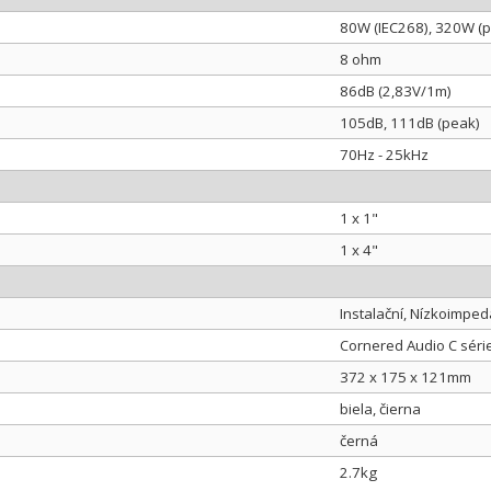
80W (IEC268), 320W (
8 ohm
86dB (2,83V/1m)
105dB, 111dB (peak)
70Hz - 25kHz
1 x 1"
1 x 4"
Instalační, Nízkoimped
Cornered Audio C séri
372 x 175 x 121mm
biela, čierna
černá
2.7kg