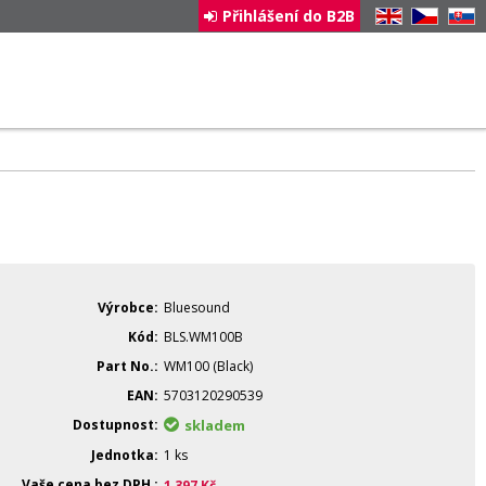
Přihlášení do B2B
EN
CZ
SK
Výrobce
Bluesound
Kód
BLS.WM100B
Part No.
WM100 (Black)
EAN
5703120290539
Dostupnost
skladem
Jednotka
1 ks
Vaše cena bez DPH
1 397
Kč