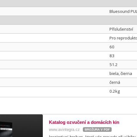
Bluesound PUL
Příslušenství
Pro reprodukt
60
83
51.2
biela, čierna
černá
0.2kg
Katalog ozvučení a domácích kin
www.avintegra.cz
BROŽURA V PDF