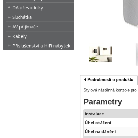
DA převodníky
Sluchátka
AV přijímače
Kabely
Příslušenství a HiFi nábytek
Podrobnosti o produktu
Stylová nástěnná konzole pro 
Parametry
Instalace
Úhel otáčení
Úhel naklánění