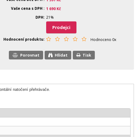
Vaše cena s DPH
1 690
Kč
DPH
21%
Prodejci
Hodnocení produktu
Hodnoceno 0x
Porovnat
Hlídat
Tisk
ontální natočení přehrávače.