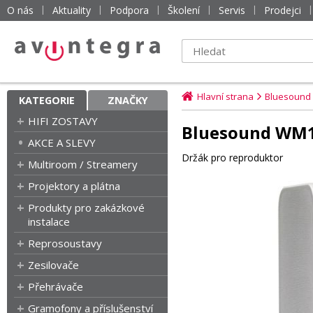
O nás
Aktuality
Podpora
Školení
Servis
Prodejci
Hlavní strana
Bluesound
KATEGORIE
ZNAČKY
HIFI ZOSTAVY
Bluesound WM1
AKCE A SLEVY
Držák pro reproduktor
Multiroom / Streamery
Projektory a plátna
Produkty pro zakázkové
instalace
Reprosoustavy
Zesilovače
Přehrávače
Gramofony a příslušenství