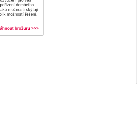
u ozvučení pro váš
 pořízení domácího
 jaké možnosti skýtají
lik možností řešení,
táhnout brožuru >>>