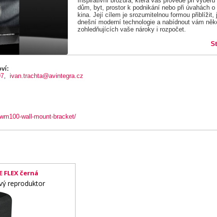
Inspirativní brožura, která vás provede při výběr
dům, byt, prostor k podnikání nebo při úvahách o
kina. Její cílem je srozumitelnou formou přiblížit,
dnešní moderní technologie a nabídnout vám něko
zohledňujících vaše nároky i rozpočet.
S
ví:
97
,
ivan.trachta@avintegra.cz
wm100-wall-mount-bracket/
 FLEX černá
vý reproduktor