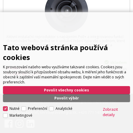
Aktivní instalační reproduktor s napájením PoE+ a integrovanou funkcí
streamování hudby. Jedná se o unikátní řešení typu vše v jednom, které
Tato webová stránka používá
kombinuje síťový streamer hudby, na míru vyladěný zesilovač a
všestranný reproduktor. K zapojení…
cookies
skladem
K provozování našeho webu využíváme takzvané cookies. Cookies jsou
10 446
Kč
bez DPH
Cena za ks
soubory sloužící k přizpůsobení obsahu webu, k měření jeho funkčnosti a
12 640
Kč
s DPH
obecně k zajištění vaší maximální spokojenosti. Dejte nám vědět o svých
preferencích.
Povolit všechny cookies
Povolit výběr
ivan.trachta@avintegra.cz
+420 602 180
Distribuce: Ivan Trachta,
,
597
Nutné
Preferenční
Analytické
Zobrazit
servis@avintegra.sk
+420 771 140 900
Servis: Alexej Rydzoň,
,
detaily
Marketingové