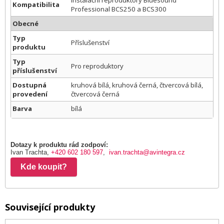
instalační reproduktory Bluesound
Kompatibilita
Professional BCS250 a BCS300
Obecné
Typ
Příslušenství
produktu
Typ
Pro reproduktory
příslušenství
Dostupná
kruhová bílá, kruhová černá, čtvercová bílá,
provedení
čtvercová černá
Barva
bílá
Dotazy k produktu rád zodpoví:
Ivan Trachta,
+420 602 180 597
,
ivan.trachta@avintegra.cz
Kde koupit?
Související produkty