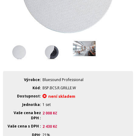
Výrobce
Bluesound Professional
Kód
BSP.BCS.R.GRILLE.W
Dostupnost
není skladem
Jednotka
1 set
Vaše cena bez
2 008
Kč
DPH
Vaše cena s DPH
2 430
Kč
DPH
21%