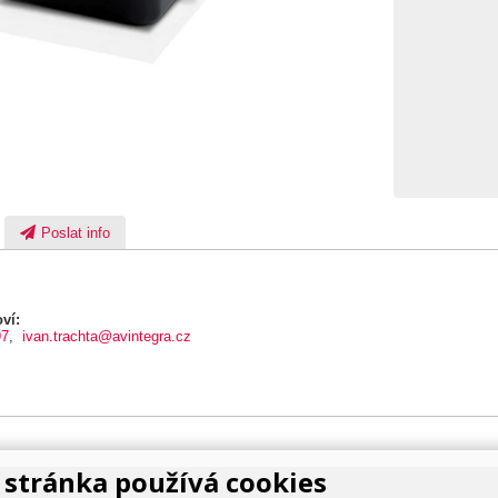
Poslat info
ví:
97
,
ivan.trachta@avintegra.cz
stránka používá cookies