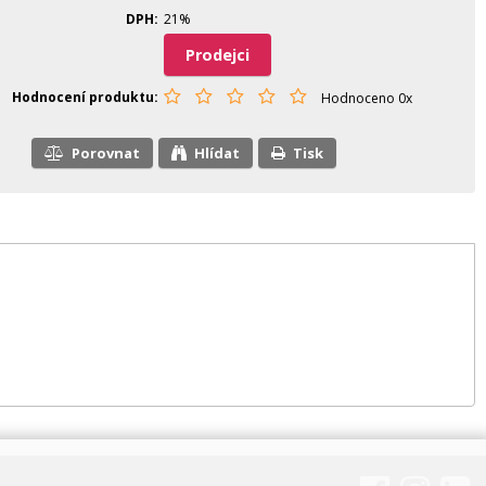
DPH
21%
Prodejci
Hodnocení produktu
Hodnoceno 0x
Porovnat
Hlídat
Tisk