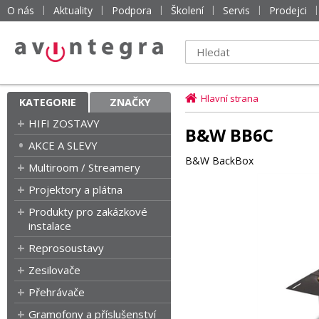
O nás
Aktuality
Podpora
Školení
Servis
Prodejci
Hlavní strana
KATEGORIE
ZNAČKY
HIFI ZOSTAVY
B&W BB6C
AKCE A SLEVY
B&W BackBox
Multiroom / Streamery
Projektory a plátna
Produkty pro zakázkové
instalace
Reprosoustavy
Zesilovače
Přehrávače
Gramofony a příslušenství