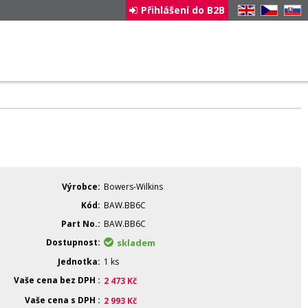
Přihlášení do B2B
EN
CZ
SK
Výrobce
Bowers-Wilkins
Kód
BAW.BB6C
Part No.
BAW.BB6C
Dostupnost
skladem
Jednotka
1 ks
Vaše cena bez DPH
2 473
Kč
Vaše cena s DPH
2 993
Kč