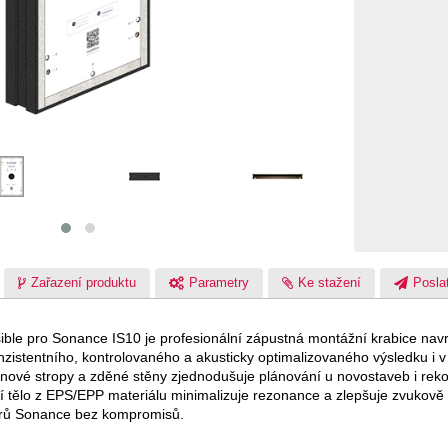
Zařazení produktu
Parametry
Ke stažení
Poslat
ible pro Sonance IS10 je profesionální zápustná montážní krabice nav
istentního, kontrolovaného a akusticky optimalizovaného výsledku i 
nové stropy a zděné stěny zjednodušuje plánování u novostaveb i rekon
 tělo z EPS/EPP materiálu minimalizuje rezonance a zlepšuje zvukově izo
orů Sonance bez kompromisů.