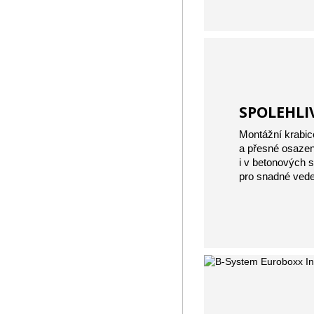
SPOLEHLI
Montážní krabic
a přesné osazen
i v betonových 
pro snadné vede