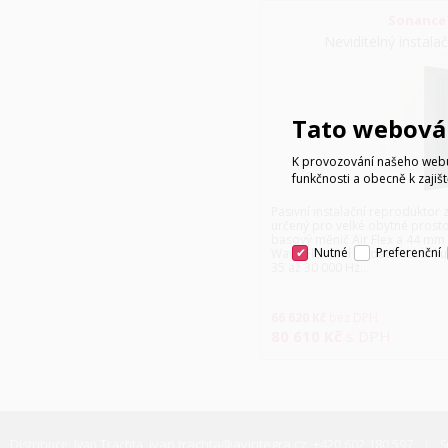
Sonance 
Neviditelný instala
Tato webová 
K provozování našeho webu 
funkčnosti a obecně k zajiš
Pasivní instalační reproduktor z
určený pro velké obytné prost
basový měnič Air Flex a 44 m
Nutné
Preferenční
Wave Flex umí podat bezkonkur
35 až 30 000 Hz…
66 620
Kč
bez DPH
80 610
Kč
s DPH
ivan.trachta@avintegra.cz
+420 602 180 597
Distribuce: Ivan Trachta,
,
S