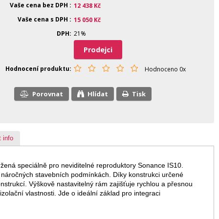
Vaše cena bez DPH
12 438
Kč
Vaše cena s DPH
15 050
Kč
DPH
21%
Prodejci
Hodnocení produktu
Hodnoceno 0x
Porovnat
Hlídat
Tisk
 info
ržená speciálně pro neviditelné reproduktory Sonance IS10.
v náročných stavebních podmínkách. Díky konstrukci určené
strukcí. Výškově nastavitelný rám zajišťuje rychlou a přesnou
lační vlastnosti. Jde o ideální základ pro integraci