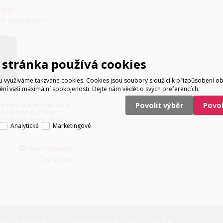
IS10
ční reproduktor
stránka používá cookies
využíváme takzvané cookies. Cookies jsou soubory sloužící k přizpůsobení o
tění vaší maximální spokojenosti. Dejte nám vědět o svých preferencích.
Povolit výběr
Povo
e série Sonance Invisible,
ory. Pokročilý 254 mm
m širokopásmový měnič
Analytické
Marketingové
enční výkon v rozmezí
není skladem
Cena za pár
servis@avintegra.sk
+420 771 140 900
ervis: Alexej Rydzoň,
,