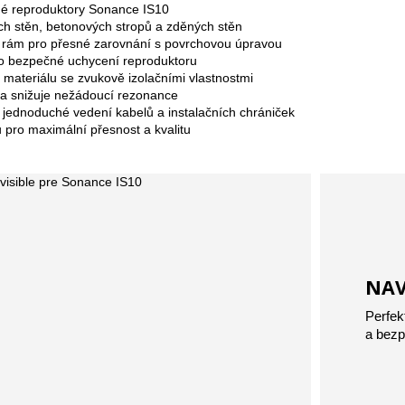
lné reproduktory Sonance IS10
h stěn, betonových stropů a zděných stěn
ý rám pro přesné zarovnání s povrchovou úpravou
o bezpečné uchycení reproduktoru
materiálu se zvukově izolačními vlastnostmi
 a snižuje nežádoucí rezonance
 jednoduché vedení kabelů a instalačních chrániček
pro maximální přesnost a kvalitu
NAV
Perfek
a bezp