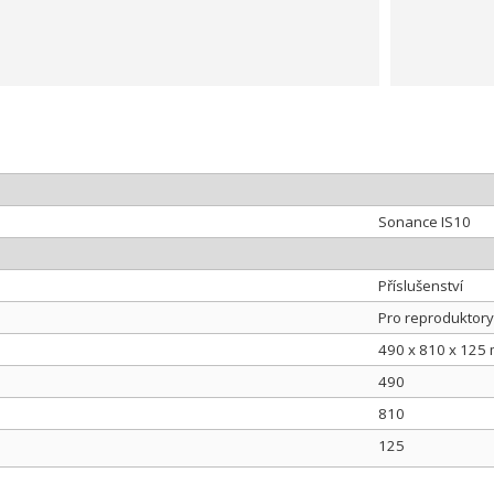
Sonance IS10
Příslušenství
Pro reproduktory
490 x 810 x 125
490
810
125