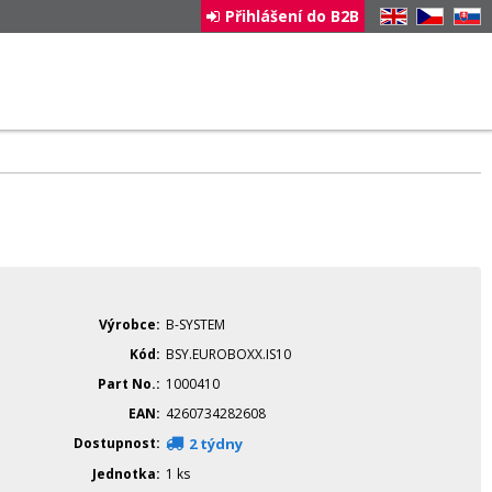
Přihlášení do B2B
EN
CZ
SK
Výrobce
B-SYSTEM
Kód
BSY.EUROBOXX.IS10
Part No.
1000410
EAN
4260734282608
Dostupnost
2 týdny
Jednotka
1 ks