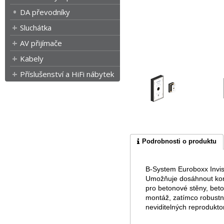
DA převodníky
Sluchátka
AV přijímače
Kabely
Příslušenství a HiFi nábytek
Podrobnosti o produktu
B-System Euroboxx Invis
Umožňuje dosáhnout konz
pro betonové stěny, beto
montáž, zatímco robustní
neviditelných reprodukt