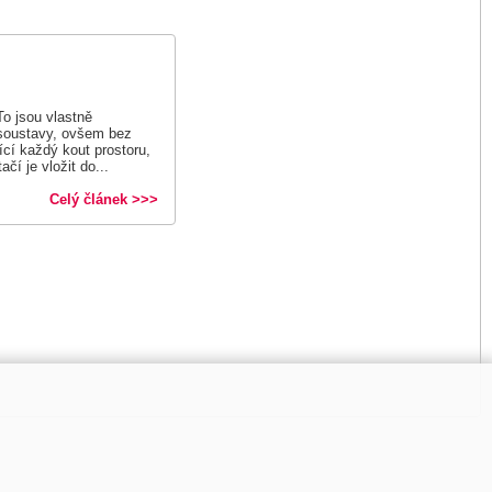
To jsou vlastně
osoustavy, ovšem bez
ící každý kout prostoru,
ačí je vložit do...
Celý článek >>>