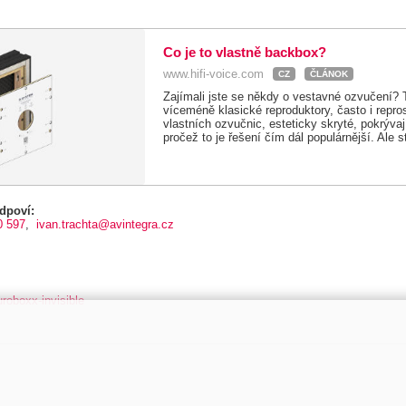
Co je to vlastně backbox?
www.hifi-voice.com
CZ
ČLÁNOK
Zajímali jste se někdy o vestavné ozvučení? 
víceméně klasické reproduktory, často i repr
vlastních ozvučnic, esteticky skryté, pokrývaj
pročež to je řešení čím dál populárnější. Ale st
dpoví:
0 597
,
ivan.trachta@avintegra.cz
roboxx-invisible