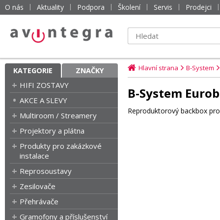
O nás
Aktuality
Podpora
Školení
Servis
Prodejci
Hlavní strana
B-System
KATEGORIE
ZNAČKY
HIFI ZOSTAVY
B-System Eurobo
AKCE A SLEVY
Reproduktorový backbox pro
Multiroom / Streamery
Projektory a plátna
Produkty pro zakázkové
instalace
Reprosoustavy
Zesilovače
Přehrávače
Gramofony a příslušenství