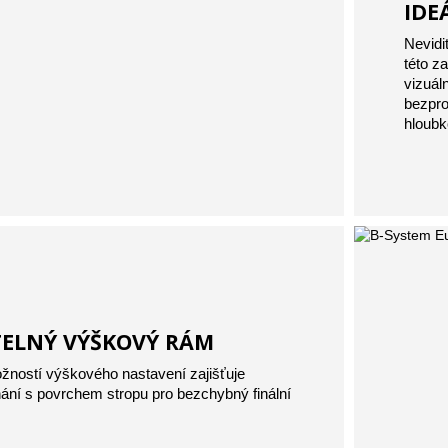
IDE
Nevidi
této z
vizuál
bezpro
hloubk
TELNÝ VÝŠKOVÝ RÁM
ožností výškového nastavení zajišťuje
ání s povrchem stropu pro bezchybný finální