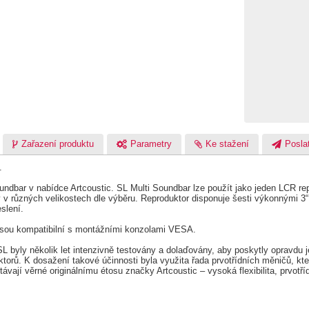
Zařazení produktu
Parametry
Ke stažení
Poslat
.
 soundbar v nabídce Artcoustic. SL Multi Soundbar lze použít jako jeden LCR 
 v různých velikostech dle výběru. Reproduktor disponuje šesti výkonnými 3“
slení.
sou kompatibilní s montážními konzolami VESA.
L byly několik let intenzivně testovány a dolaďovány, aby poskytly opravdu j
ktorů. K dosažení takové účinnosti byla využita řada prvotřídních měničů, k
ají věrné originálnímu étosu značky Artcoustic – vysoká flexibilita, prvotří