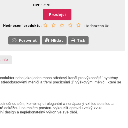
DPH
21%
Prodejci
Hodnocení produktu
Hodnoceno 0x
Porovnat
Hlídat
Tisk
 info
reproduktor nebo jako jeden mono středový kanál pro výkonnější systémy.
 středobasovými měniči a třemi precizními 1“ výškovými měniči, které se
edinečnou sérii, kombinující elegantní a nenápadný vzhled se silou a
teré dokážou i na malém prostoru vykouzlit opravdu velký zvuk.
dní design a nepřekonatelný výkon ve své třídě.