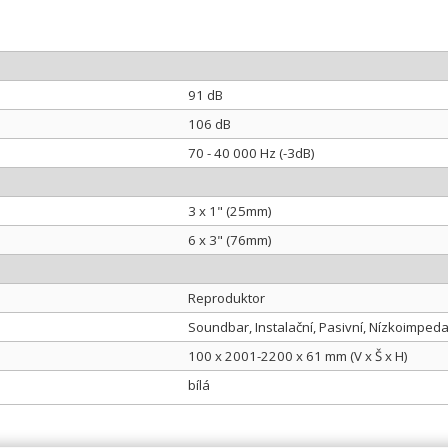
91 dB
106 dB
70 - 40 000 Hz (-3dB)
3 x 1" (25mm)
6 x 3" (76mm)
Reproduktor
Soundbar, Instalační, Pasivní, Nízkoimped
100 x 2001-2200 x 61 mm (V x Š x H)
bílá