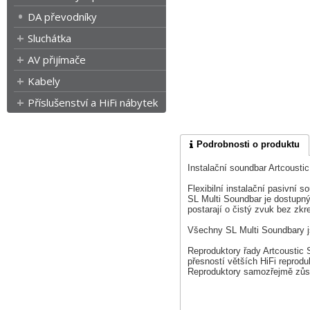
DA převodníky
Sluchátka
AV přijímače
Kabely
Příslušenství a HiFi nábytek
Podrobnosti o produktu
Instalační soundbar Artcoustic
Flexibilní instalační pasivní
SL Multi Soundbar je dostupný
postarají o čistý zvuk bez zkre
Všechny SL Multi Soundbary j
Reproduktory řady Artcoustic S
přesností větších HiFi reprodu
Reproduktory samozřejmě zůstáv