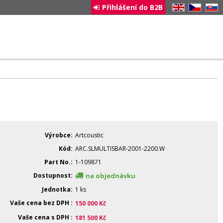
Přihlášení do B2B
EN
CZ
SK
Výrobce
Artcoustic
Kód
ARC.SLMULTISBAR-2001-2200.W
Part No.
1-109871
Dostupnost
na objednávku
Jednotka
1 ks
Vaše cena bez DPH
150 000
Kč
Vaše cena s DPH
181 500
Kč