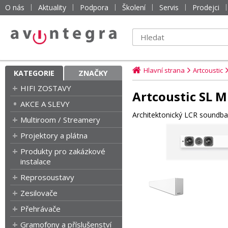
O nás
Aktuality
Podpora
Školení
Servis
Prodejci
Hlavní strana
Artcoustic
KATEGORIE
ZNAČKY
HIFI ZOSTAVY
Artcoustic SL M
AKCE A SLEVY
Architektonický LCR soundba
Multiroom / Streamery
Projektory a plátna
Produkty pro zakázkové
instalace
Reprosoustavy
Zesilovače
Přehrávače
Gramofony a příslušenství