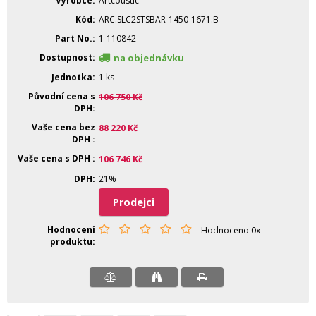
Výrobce
Artcoustic
Kód
ARC.SLC2STSBAR-1450-1671.B
Part No.
1-110842
Dostupnost
na objednávku
Jednotka
1 ks
Původní cena s
106 750
Kč
DPH
Vaše cena bez
88 220
Kč
DPH
Vaše cena s DPH
106 746
Kč
DPH
21%
Prodejci
Hodnocení
Hodnoceno 0x
produktu