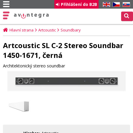
Přihlášení do B2B
EN
CZ
SK
Hlavní strana
Artcoustic
Soundbary
Artcoustic SL C-2 Stereo Soundbar
1450-1671, černá
Architektonický stereo soundbar