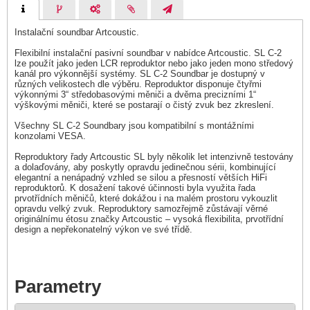
Instalační soundbar Artcoustic.
Flexibilní instalační pasivní soundbar v nabídce Artcoustic. SL C-2
lze použít jako jeden LCR reproduktor nebo jako jeden mono středový
kanál pro výkonnější systémy. SL C-2 Soundbar je dostupný v
různých velikostech dle výběru. Reproduktor disponuje čtyřmi
výkonnými 3“ středobasovými měniči a dvěma precizními 1“
výškovými měniči, které se postarají o čistý zvuk bez zkreslení.
Všechny SL C-2 Soundbary jsou kompatibilní s montážními
konzolami VESA.
Reproduktory řady Artcoustic SL byly několik let intenzivně testovány
a dolaďovány, aby poskytly opravdu jedinečnou sérii, kombinující
elegantní a nenápadný vzhled se silou a přesností větších HiFi
reproduktorů. K dosažení takové účinnosti byla využita řada
prvotřídních měničů, které dokážou i na malém prostoru vykouzlit
opravdu velký zvuk. Reproduktory samozřejmě zůstávají věrné
originálnímu étosu značky Artcoustic – vysoká flexibilita, prvotřídní
design a nepřekonatelný výkon ve své třídě.
Parametry