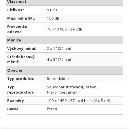
Vlastnosti
Citlivost
91 dB
Maximální SPL
106 dB
Frekvenční
70 - 40 000 Hz (-3dB)
odezva
Měniče
Výškový měnič
2 x 1" (25mm)
Středobasový
4 x 3" (76mm)
měnič
Obecné
Typ produktu
Reproduktor
Typ
Soundbar, Instalační, Pasivní,
reproduktoru
Nízkoimpedanční
Rozměry
100 x 1450-1671 x 61 mm (V x Š x H)
Barva
černá