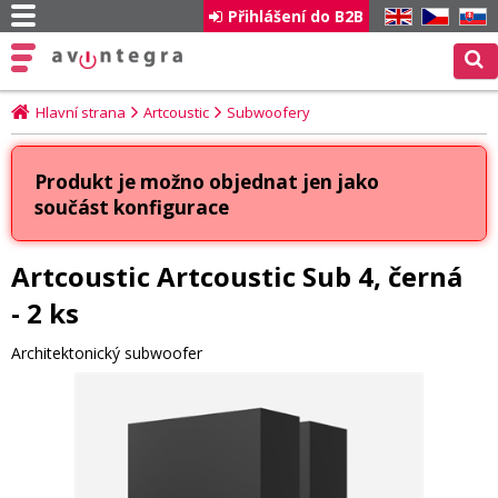
Přihlášení do B2B
EN
CZ
SK
Hlavní strana
Artcoustic
Subwoofery
Produkt je možno objednat jen jako
součást konfigurace
Artcoustic Artcoustic Sub 4, černá
- 2 ks
Architektonický subwoofer