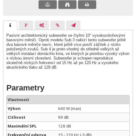
Pasivní architektonický subwoofer se čtyřmi 10“ vysokozdvihovými
basovými měniči. Oproti modelu Sub 3 nabízí tento subwoofer ještě
dva basové měniče navíc, které ještě více posílí zážitek z nízko
položených zvuků. Sub 4 je proto vhodný do středně velkých až
velkých instalací domácího kina, ve kterých je prioritou vysoký výkon
s nízkou úrovní zkreslení. Subwoofer je schopen reprodukce
skutečně nízkých frekvencí od 15 Hz až po 120 Hz a vysokého
akustického tlaku až 128 dB.
Parametry
Vlastnosti
Výkon
640 W (max)
Citlivost
99 dB
Maximální SPL
128 dB
Frekvenční odezva
15 - 120 Hz (-3 dB)