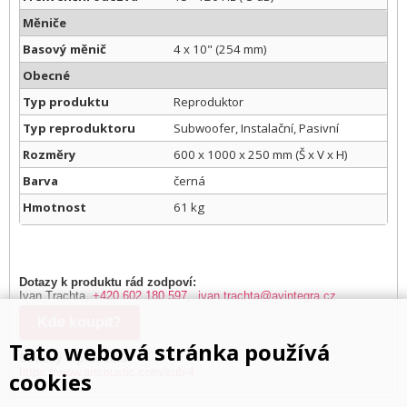
Měniče
Basový měnič
4 x 10" (254 mm)
Obecné
Typ produktu
Reproduktor
Typ reproduktoru
Subwoofer, Instalační, Pasivní
Rozměry
600 x 1000 x 250 mm (Š x V x H)
Barva
černá
Hmotnost
61 kg
Dotazy k produktu rád zodpoví:
Ivan Trachta,
+420 602 180 597
,
ivan.trachta@avintegra.cz
Kde koupit?
Tato webová stránka používá
Stránky o produktu:
https://www.artcoustic.com/sub-4
cookies